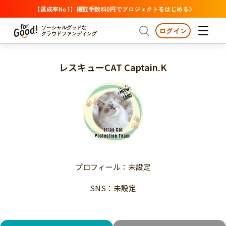
【達成率No.1】掲載手数料0円でプロジェクトをはじめる
ソーシャルグッドな
ログイン
クラウドファンディング
レスキューCAT Captain.K
プロジェクトからさがす
注目
新着
支援金額が多い
プロジェクトからさがす
注目
新着
支援人数が多い
終了日が近い
支援金額が多い
カテゴリーからさがす
支援人数が多い
国際協力
医療・福祉
子ども・教育
終了日が近い
動物
地域活性
フード・農業
文化
カテゴリーからさがす
国際協力
プロフィール：未設定
環境・エシカル
人権・マイノリティ
医療・福祉
災害
社会貢献
SNS：未設定
子ども・教育
動物
地域からさがす
地域活性
北海道・東北
フード・農業
文化
北海道
青森
岩手
宮城
秋田