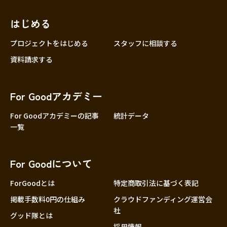
近畿
三重
滋賀
はじめる
京都
プロジェクトをはじめる
スタッフに相談する
大阪
資料請求する
兵庫
奈良
For Goodアカデミー
和歌山
For Goodアカデミーの記事
統計データ
中国
鳥取
一覧
島根
岡山
For Goodについて
広島
ForGoodとは
特定商取引法に基づく表記
山口
掲載手数料0円の仕組み
クラウドファンディング運営会
四国
社
徳島
グッド隊とは
採用情報