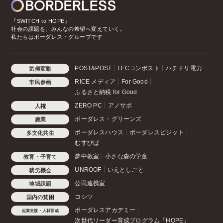
『SWITCH to HOPE』
社会の課題を、みんなの希望へ変えていく。
私たちはボーダレス・グループです
POST&POST
LFCコンポスト
ハチドリ電力
気候変動
RICE メディア
For Good
市民参画
ふるさと納税 for Good
ZERO PC
アノサポ
人権
ボーダレス・グリーンズ
農業
ボーダレスハウス
ボーダレスビジット
多文化共生
むすびば
夢中教室
小さな森の学童
教育・子育て
UNROOF
いえとしごと
就労機会
公民連携室
地域課題
コシツ
国内の貧困
ボーダレスアカデミー
起業支援・人材育成
次世代リーダー育成プログラム「HOPE」