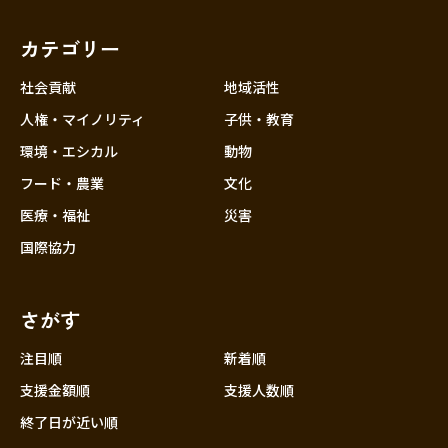
福岡
佐賀
長崎
熊本
大分
埼玉
宮崎
鹿児島
沖縄
千葉
カテゴリー
東京
社会貢献
地域活性
神奈川
人権・マイノリティ
子供・教育
中部
新潟
環境・エシカル
動物
フード・農業
文化
富山
医療・福祉
災害
石川
国際協力
福井
山梨
さがす
長野
岐阜
注目順
新着順
静岡
支援金額順
支援人数順
愛知
終了日が近い順