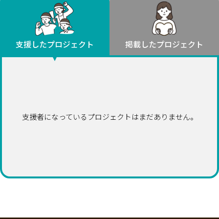
環境・エシカル
山形
福島
人権・マイノリティ
関東
災害
社会貢献
茨城
栃木
群馬
埼玉
千葉
支援したプロジェクト
掲載したプロジェクト
北海道・東北
東京
神奈川
地域からさがす
北海道
中部
青森
新潟
富山
石川
福井
山梨
岩手
長野
岐阜
静岡
愛知
宮城
近畿
支援者になっているプロジェクトはまだありません。
秋田
三重
滋賀
京都
大阪
兵庫
山形
奈良
和歌山
中国
福島
鳥取
島根
岡山
広島
山口
関東
茨城
四国
栃木
徳島
香川
愛媛
高知
九州・沖縄
群馬