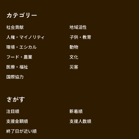
福岡
佐賀
長崎
熊本
大分
埼玉
宮崎
鹿児島
沖縄
千葉
カテゴリー
東京
社会貢献
地域活性
神奈川
人権・マイノリティ
子供・教育
中部
新潟
環境・エシカル
動物
フード・農業
文化
富山
医療・福祉
災害
石川
国際協力
福井
山梨
さがす
長野
岐阜
注目順
新着順
静岡
支援金額順
支援人数順
愛知
終了日が近い順