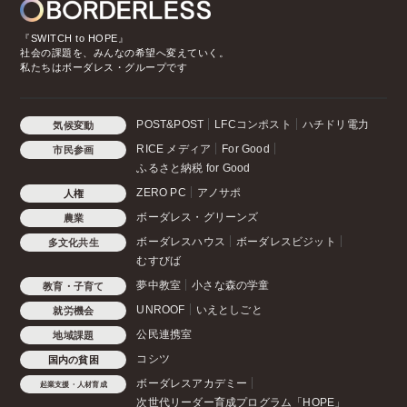
『SWITCH to HOPE』
社会の課題を、みんなの希望へ変えていく。
私たちはボーダレス・グループです
POST&POST
LFCコンポスト
ハチドリ電力
気候変動
RICE メディア
For Good
市民参画
ふるさと納税 for Good
ZERO PC
アノサポ
人権
ボーダレス・グリーンズ
農業
ボーダレスハウス
ボーダレスビジット
多文化共生
むすびば
夢中教室
小さな森の学童
教育・子育て
UNROOF
いえとしごと
就労機会
公民連携室
地域課題
コシツ
国内の貧困
ボーダレスアカデミー
起業支援・人材育成
次世代リーダー育成プログラム「HOPE」