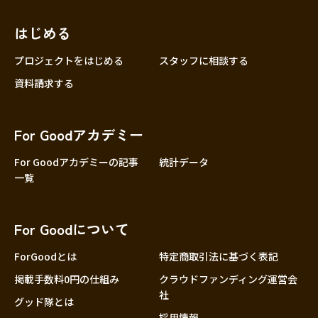
近畿
三重
滋賀
はじめる
京都
プロジェクトをはじめる
スタッフに相談する
大阪
資料請求する
兵庫
奈良
For Goodアカデミー
和歌山
For Goodアカデミーの記事
統計データ
中国
鳥取
一覧
島根
岡山
For Goodについて
広島
ForGoodとは
特定商取引法に基づく表記
山口
掲載手数料0円の仕組み
クラウドファンディング運営会
四国
社
徳島
グッド隊とは
採用情報