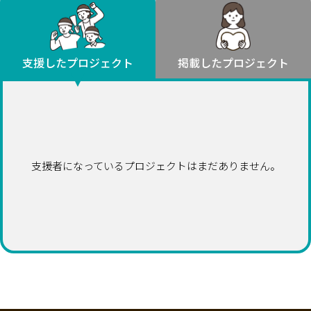
環境・エシカル
山形
福島
人権・マイノリティ
関東
災害
社会貢献
茨城
栃木
群馬
埼玉
千葉
支援したプロジェクト
掲載したプロジェクト
北海道・東北
東京
神奈川
地域からさがす
北海道
中部
青森
新潟
富山
石川
福井
山梨
岩手
長野
岐阜
静岡
愛知
宮城
近畿
支援者になっているプロジェクトはまだありません。
秋田
三重
滋賀
京都
大阪
兵庫
山形
奈良
和歌山
中国
福島
鳥取
島根
岡山
広島
山口
関東
茨城
四国
栃木
徳島
香川
愛媛
高知
九州・沖縄
群馬