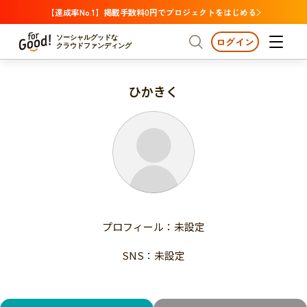
【達成率No.1】掲載手数料0円でプロジェクトをはじめる
ソーシャルグッドな
ログイン
クラウドファンディング
ひかきく
プロジェクトからさがす
注目
新着
支援金額が多い
プロジェクトからさがす
注目
新着
支援人数が多い
終了日が近い
支援金額が多い
カテゴリーからさがす
支援人数が多い
国際協力
医療・福祉
子ども・教育
終了日が近い
動物
地域活性
フード・農業
文化
カテゴリーからさがす
国際協力
プロフィール：未設定
環境・エシカル
人権・マイノリティ
医療・福祉
災害
社会貢献
SNS：未設定
子ども・教育
動物
地域からさがす
地域活性
北海道・東北
フード・農業
文化
北海道
青森
岩手
宮城
秋田