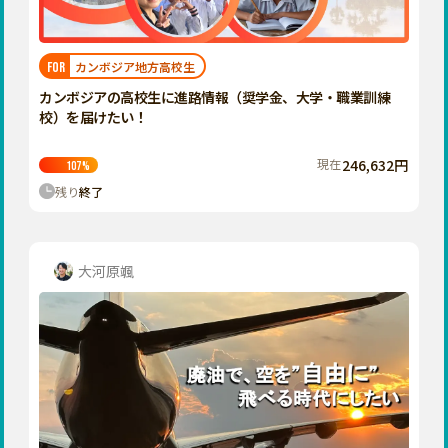
近畿
三重
滋賀
カンボジア地方高校生
FOR
京都
カンボジアの高校生に進路情報（奨学金、大学・職業訓練
大阪
校）を届けたい！
兵庫
現在
246,632円
107
%
奈良
残り
終了
和歌山
中国
鳥取
大河原颯
島根
岡山
広島
山口
四国
徳島