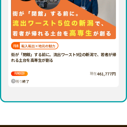
転入転出×地元の魅力
FOR
街が「閉館」する前に。流出ワースト5位の新潟で、若者が帰
れる土台を高専生が創る
現在
461,777円
FUNDED!
残り
終了