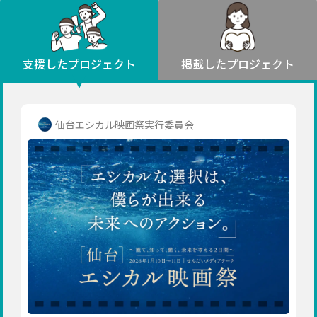
環境・エシカル
山形
福島
人権・マイノリティ
関東
災害
社会貢献
茨城
栃木
群馬
埼玉
千葉
支援したプロジェクト
掲載したプロジェクト
北海道・東北
東京
神奈川
地域からさがす
北海道
中部
青森
新潟
富山
石川
福井
山梨
仙台エシカル映画祭実行委員会
岩手
長野
岐阜
静岡
愛知
宮城
近畿
秋田
三重
滋賀
京都
大阪
兵庫
山形
奈良
和歌山
中国
福島
鳥取
島根
岡山
広島
山口
関東
茨城
四国
栃木
徳島
香川
愛媛
高知
九州・沖縄
群馬