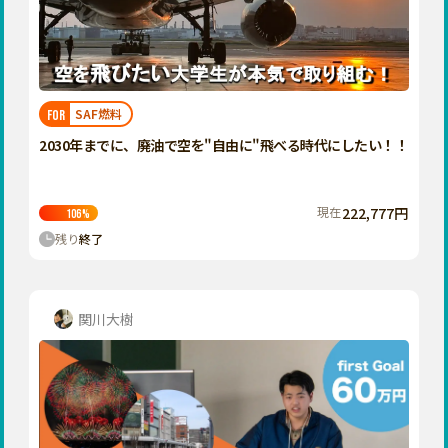
香川
愛媛
高知
九州・沖縄
福岡
SAF燃料
FOR
佐賀
2030年までに、廃油で空を"自由に"飛べる時代にしたい！！
長崎
熊本
現在
222,777円
106
%
残り
終了
大分
宮崎
鹿児島
関川大樹
沖縄