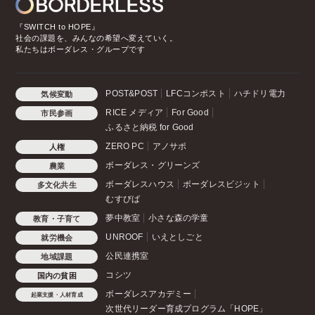
『SWITCH to HOPE』
社会の課題を、みんなの希望へ変えていく。
私たちはボーダレス・グループです
POST&POST
LFCコンポスト
ハチドリ電力
気候変動
RICE メディア
For Good
市民参画
ふるさと納税 for Good
ZERO PC
アノサポ
人権
ボーダレス・グリーンズ
農業
ボーダレスハウス
ボーダレスビジット
多文化共生
むすびば
夢中教室
小さな森の学童
教育・子育て
UNROOF
いえとしごと
就労機会
公民連携室
地域課題
コシツ
国内の貧困
ボーダレスアカデミー
起業支援・人材育成
次世代リーダー育成プログラム「HOPE」