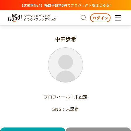
【達成率No.1】掲載手数料0円でプロジェクトをはじめる
ソーシャルグッドな
ログイン
クラウドファンディング
中田歩希
プロジェクトからさがす
注目
新着
支援金額が多い
プロジェクトからさがす
注目
新着
支援人数が多い
終了日が近い
支援金額が多い
カテゴリーからさがす
支援人数が多い
国際協力
医療・福祉
子ども・教育
終了日が近い
動物
地域活性
フード・農業
文化
カテゴリーからさがす
国際協力
プロフィール：未設定
環境・エシカル
人権・マイノリティ
医療・福祉
災害
社会貢献
SNS：未設定
子ども・教育
動物
地域からさがす
地域活性
北海道・東北
フード・農業
文化
北海道
青森
岩手
宮城
秋田