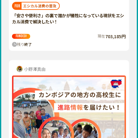
福岡
佐賀
長崎
熊本
大分
埼玉
エシカル消費の普及
FOR
宮崎
鹿児島
沖縄
千葉
「安さや便利さ」の裏で誰かが犠牲になっている現状をエシ
カル消費で解決したい！
東京
神奈川
現在
703,185円
FUNDED!
中部
残り
終了
新潟
富山
石川
小野澤真由
福井
山梨
長野
岐阜
静岡
愛知