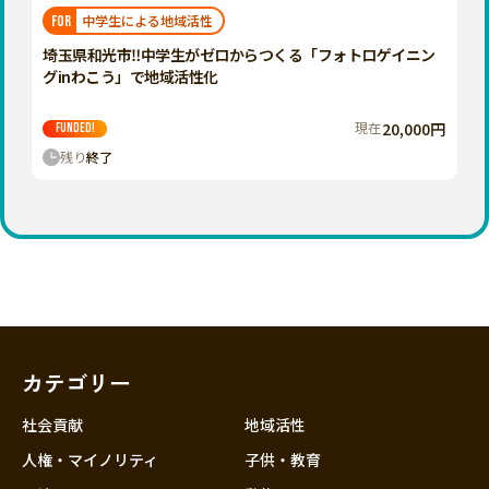
福岡
佐賀
長崎
熊本
大分
埼玉
中学生による地域活性
FOR
宮崎
鹿児島
沖縄
千葉
埼玉県和光市‼中学生がゼロからつくる「フォトロゲイニン
グinわこう」で地域活性化
東京
神奈川
現在
20,000円
FUNDED!
中部
残り
終了
新潟
富山
石川
福井
山梨
長野
カテゴリー
岐阜
静岡
社会貢献
地域活性
愛知
人権・マイノリティ
子供・教育