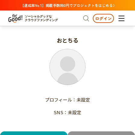
【達成率No.1】掲載手数料0円でプロジェクトをはじめる
ソーシャルグッドな
ログイン
クラウドファンディング
おとちる
プロジェクトからさがす
注目
新着
支援金額が多い
プロジェクトからさがす
注目
新着
支援人数が多い
終了日が近い
支援金額が多い
カテゴリーからさがす
支援人数が多い
国際協力
医療・福祉
子ども・教育
終了日が近い
動物
地域活性
フード・農業
文化
カテゴリーからさがす
国際協力
プロフィール：未設定
環境・エシカル
人権・マイノリティ
医療・福祉
災害
社会貢献
SNS：未設定
子ども・教育
動物
地域からさがす
地域活性
北海道・東北
フード・農業
文化
北海道
青森
岩手
宮城
秋田