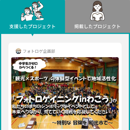
環境・エシカル
山形
福島
人権・マイノリティ
関東
災害
社会貢献
茨城
栃木
群馬
埼玉
千葉
支援したプロジェクト
掲載したプロジェクト
北海道・東北
東京
神奈川
地域からさがす
北海道
中部
青森
新潟
富山
石川
福井
山梨
フォトロゲ企画部
岩手
長野
岐阜
静岡
愛知
宮城
近畿
秋田
三重
滋賀
京都
大阪
兵庫
山形
奈良
和歌山
中国
福島
鳥取
島根
岡山
広島
山口
関東
茨城
四国
栃木
徳島
香川
愛媛
高知
九州・沖縄
群馬