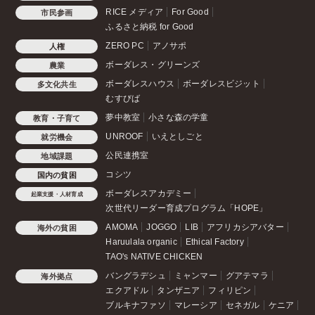
RICE メディア
For Good
市民参画
ふるさと納税 for Good
ZERO PC
アノサポ
人権
ボーダレス・グリーンズ
農業
ボーダレスハウス
ボーダレスビジット
多文化共生
むすびば
夢中教室
小さな森の学童
教育・子育て
UNROOF
いえとしごと
就労機会
公民連携室
地域課題
コシツ
国内の貧困
ボーダレスアカデミー
起業支援・人材育成
次世代リーダー育成プログラム「HOPE」
AMOMA
JOGGO
LIB
アフリカシアバター
海外の貧困
Haruulala organic
Ethical Factory
TAO's NATIVE CHICKEN
バングラデシュ
ミャンマー
グアテマラ
海外拠点
エクアドル
タンザニア
フィリピン
ブルキナファソ
マレーシア
セネガル
ケニア