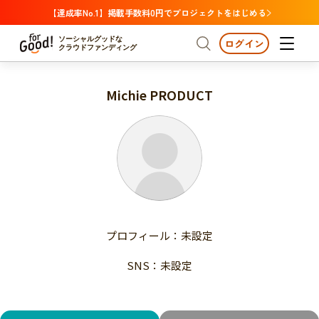
【達成率No.1】掲載手数料0円でプロジェクトをはじめる
ソーシャルグッドな
ログイン
クラウドファンディング
Michie PRODUCT
プロジェクトからさがす
注目
新着
支援金額が多い
プロジェクトからさがす
注目
新着
支援人数が多い
終了日が近い
支援金額が多い
カテゴリーからさがす
支援人数が多い
国際協力
医療・福祉
子ども・教育
終了日が近い
動物
地域活性
フード・農業
文化
カテゴリーからさがす
国際協力
プロフィール：未設定
環境・エシカル
人権・マイノリティ
医療・福祉
災害
社会貢献
SNS：未設定
子ども・教育
動物
地域からさがす
地域活性
北海道・東北
フード・農業
文化
北海道
青森
岩手
宮城
秋田