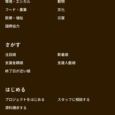
近畿
環境・エシカル
動物
三重
フード・農業
文化
滋賀
医療・福祉
災害
京都
国際協力
大阪
兵庫
さがす
奈良
和歌山
注目順
新着順
中国
支援金額順
支援人数順
鳥取
終了日が近い順
島根
岡山
はじめる
広島
山口
プロジェクトをはじめる
スタッフに相談する
四国
資料請求する
徳島