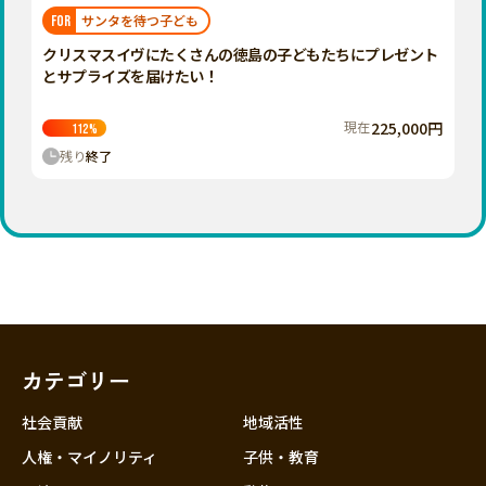
福岡
佐賀
長崎
熊本
大分
埼玉
サンタを待つ子ども
FOR
宮崎
鹿児島
沖縄
千葉
クリスマスイヴにたくさんの徳島の子どもたちにプレゼント
とサプライズを届けたい！
東京
神奈川
現在
225,000円
112
%
中部
残り
終了
新潟
富山
石川
福井
山梨
長野
カテゴリー
岐阜
静岡
社会貢献
地域活性
愛知
人権・マイノリティ
子供・教育