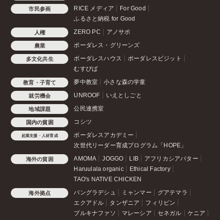
RICE メディア
For Good
市民参画
ふるさと納税 for Good
ZERO PC
アノサポ
人権
ボーダレス・グリーンズ
農業
ボーダレスハウス
ボーダレスビジット
多文化共生
むすびば
夢中教室
小さな森の学童
教育・子育て
UNROOF
いえとしごと
就労機会
公民連携室
地域課題
コシツ
国内の貧困
ボーダレスアカデミー
起業支援・人材育成
次世代リーダー育成プログラム「HOPE」
AMOMA
JOGGO
LIB
アフリカシアバター
海外の貧困
Haruulala organic
Ethical Factory
TAO's NATIVE CHICKEN
バングラデシュ
ミャンマー
グアテマラ
海外拠点
エクアドル
タンザニア
フィリピン
ブルキナファソ
マレーシア
セネガル
ケニア