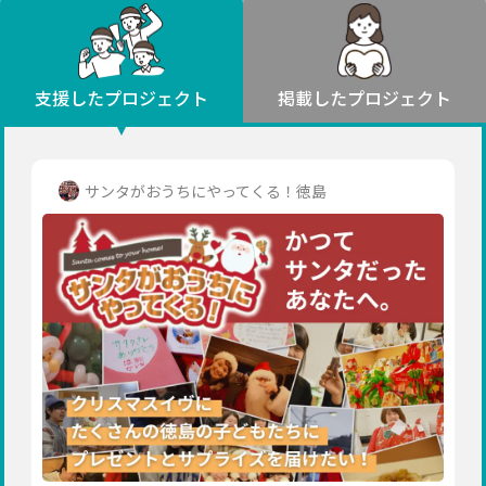
環境・エシカル
山形
福島
人権・マイノリティ
関東
災害
社会貢献
茨城
栃木
群馬
埼玉
千葉
支援したプロジェクト
掲載したプロジェクト
北海道・東北
東京
神奈川
地域からさがす
北海道
中部
青森
新潟
富山
石川
福井
山梨
サンタがおうちにやってくる！徳島
岩手
長野
岐阜
静岡
愛知
宮城
近畿
秋田
三重
滋賀
京都
大阪
兵庫
山形
奈良
和歌山
中国
福島
鳥取
島根
岡山
広島
山口
関東
茨城
四国
栃木
徳島
香川
愛媛
高知
九州・沖縄
群馬