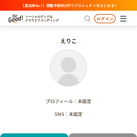
【達成率No.1】掲載手数料0円でプロジェクトをはじめる
ソーシャルグッドな
ログイン
クラウドファンディング
えりこ
プロジェクトからさがす
注目
新着
支援金額が多い
プロジェクトからさがす
注目
新着
支援人数が多い
終了日が近い
支援金額が多い
カテゴリーからさがす
支援人数が多い
国際協力
医療・福祉
子ども・教育
終了日が近い
動物
地域活性
フード・農業
文化
カテゴリーからさがす
国際協力
プロフィール：未設定
環境・エシカル
人権・マイノリティ
医療・福祉
災害
社会貢献
SNS：未設定
子ども・教育
動物
地域からさがす
地域活性
北海道・東北
フード・農業
文化
北海道
青森
岩手
宮城
秋田