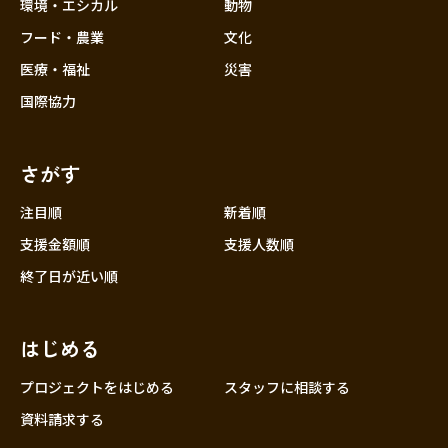
近畿
環境・エシカル
動物
三重
フード・農業
文化
滋賀
医療・福祉
災害
京都
国際協力
大阪
兵庫
さがす
奈良
和歌山
注目順
新着順
中国
支援金額順
支援人数順
鳥取
終了日が近い順
島根
岡山
はじめる
広島
山口
プロジェクトをはじめる
スタッフに相談する
四国
資料請求する
徳島