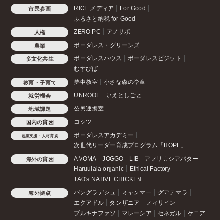
RICE メディア
For Good
市民参画
ふるさと納税 for Good
ZERO PC
アノサポ
人権
ボーダレス・グリーンズ
農業
ボーダレスハウス
ボーダレスビジット
多文化共生
むすびば
夢中教室
小さな森の学童
教育・子育て
UNROOF
いえとしごと
就労機会
公民連携室
地域課題
コシツ
国内の貧困
ボーダレスアカデミー
起業支援・人材育成
次世代リーダー育成プログラム「HOPE」
AMOMA
JOGGO
LIB
アフリカシアバター
海外の貧困
Haruulala organic
Ethical Factory
TAO's NATIVE CHICKEN
バングラデシュ
ミャンマー
グアテマラ
海外拠点
エクアドル
タンザニア
フィリピン
ブルキナファソ
マレーシア
セネガル
ケニア