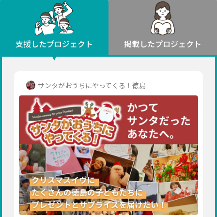
環境・エシカル
山形
福島
人権・マイノリティ
関東
災害
社会貢献
茨城
栃木
群馬
埼玉
千葉
支援したプロジェクト
掲載したプロジェクト
北海道・東北
東京
神奈川
地域からさがす
北海道
中部
青森
新潟
富山
石川
福井
山梨
サンタがおうちにやってくる！徳島
岩手
長野
岐阜
静岡
愛知
宮城
近畿
秋田
三重
滋賀
京都
大阪
兵庫
山形
奈良
和歌山
中国
福島
鳥取
島根
岡山
広島
山口
関東
茨城
四国
栃木
徳島
香川
愛媛
高知
九州・沖縄
群馬