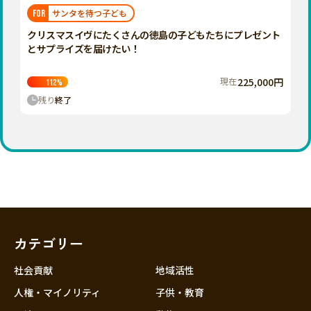
福岡
佐賀
長崎
熊本
大分
埼玉
サンタを待つ子ども
FOR
宮崎
鹿児島
沖縄
千葉
クリスマスイヴにたくさんの徳島の子どもたちにプレゼント
とサプライズを届けたい！
東京
神奈川
現在
225,000円
112
%
中部
残り
終了
新潟
富山
石川
福井
山梨
長野
カテゴリー
岐阜
静岡
社会貢献
地域活性
愛知
人権・マイノリティ
子供・教育