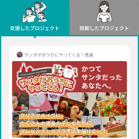
環境・エシカル
山形
福島
人権・マイノリティ
関東
災害
社会貢献
茨城
栃木
群馬
埼玉
千葉
支援したプロジェクト
掲載したプロジェクト
北海道・東北
東京
神奈川
地域からさがす
北海道
中部
青森
新潟
富山
石川
福井
山梨
サンタがおうちにやってくる！徳島
岩手
長野
岐阜
静岡
愛知
宮城
近畿
秋田
三重
滋賀
京都
大阪
兵庫
山形
奈良
和歌山
中国
福島
鳥取
島根
岡山
広島
山口
関東
茨城
四国
栃木
徳島
香川
愛媛
高知
九州・沖縄
群馬