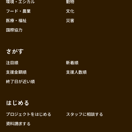
近畿
環境・エシカル
動物
三重
フード・農業
文化
滋賀
医療・福祉
災害
京都
国際協力
大阪
兵庫
さがす
奈良
和歌山
注目順
新着順
中国
支援金額順
支援人数順
鳥取
終了日が近い順
島根
岡山
はじめる
広島
山口
プロジェクトをはじめる
スタッフに相談する
四国
資料請求する
徳島