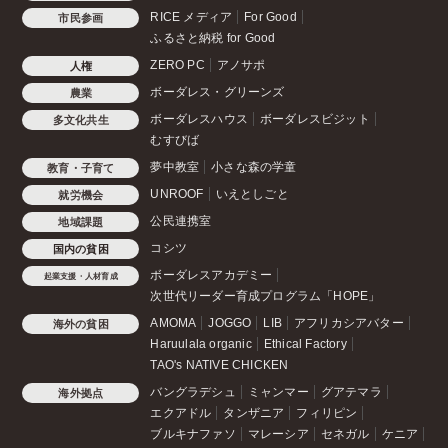
RICE メディア
For Good
市民参画
ふるさと納税 for Good
ZERO PC
アノサポ
人権
ボーダレス・グリーンズ
農業
ボーダレスハウス
ボーダレスビジット
多文化共生
むすびば
夢中教室
小さな森の学童
教育・子育て
UNROOF
いえとしごと
就労機会
公民連携室
地域課題
コシツ
国内の貧困
ボーダレスアカデミー
起業支援・人材育成
次世代リーダー育成プログラム「HOPE」
AMOMA
JOGGO
LIB
アフリカシアバター
海外の貧困
Haruulala organic
Ethical Factory
TAO's NATIVE CHICKEN
バングラデシュ
ミャンマー
グアテマラ
海外拠点
エクアドル
タンザニア
フィリピン
ブルキナファソ
マレーシア
セネガル
ケニア