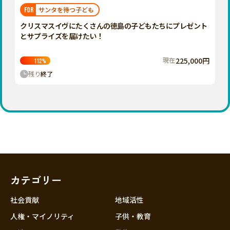
福岡
佐賀
長崎
熊本
大分
埼玉
サンタを待つ子ども
FOR
宮崎
鹿児島
沖縄
千葉
クリスマスイヴにたくさんの徳島の子どもたちにプレゼント
とサプライズを届けたい！
東京
神奈川
現在
225,000円
112
%
中部
残り
終了
新潟
富山
石川
福井
山梨
長野
カテゴリー
岐阜
静岡
社会貢献
地域活性
愛知
人権・マイノリティ
子供・教育