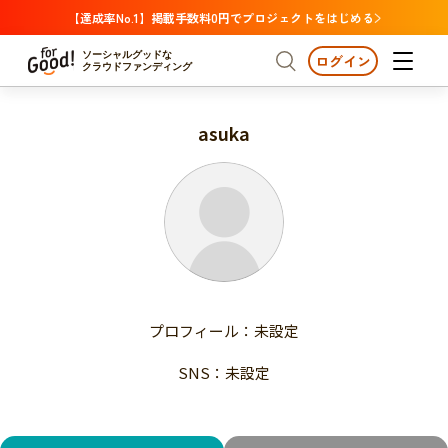
【達成率No.1】掲載手数料0円でプロジェクトをはじめる
ソーシャルグッドな
ログイン
クラウドファンディング
asuka
プロジェクトからさがす
注目
新着
支援金額が多い
プロジェクトからさがす
注目
新着
支援人数が多い
終了日が近い
支援金額が多い
カテゴリーからさがす
支援人数が多い
国際協力
医療・福祉
子ども・教育
終了日が近い
動物
地域活性
フード・農業
文化
カテゴリーからさがす
国際協力
プロフィール：未設定
環境・エシカル
人権・マイノリティ
医療・福祉
災害
社会貢献
SNS：未設定
子ども・教育
動物
地域からさがす
地域活性
北海道・東北
フード・農業
文化
北海道
青森
岩手
宮城
秋田