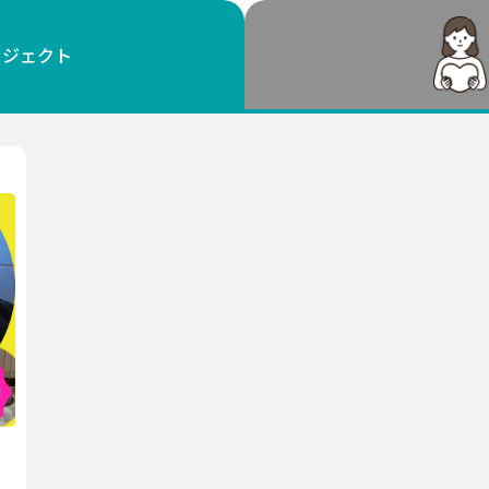
鳥取
島根
岡山
広島
山口
ロジェクト
徳島
香川
愛媛
高知
福岡
佐賀
長崎
熊本
大分
宮崎
鹿児島
沖縄