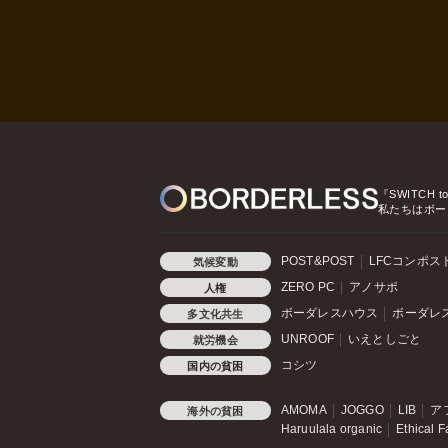
『SWITCH t
私たちはボー
POST&POST
LFCコンポス
気候変動
ZERO PC
アノサポ
人権
ボーダレスハウス
ボーダレ
多文化共生
UNROOF
いえとしごと
就労機会
コシツ
国内の貧困
AMOMA
JOGGO
LIB
ア
海外の貧困
Haruulala organic
Ethical F