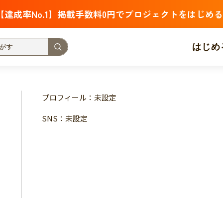
【達成率No.1】掲載手数料0円でプロジェクトをはじめる
はじめ
支援金額が多い
支援人数が多い
終了日が近い
プロフィール：未設定
・福祉
子ども・教育
動物
地域活性
フード・農業
SNS：未設定
北海道
青森
岩手
宮城
秋田
山形
福島
茨城
栃木
群馬
埼玉
千葉
東京
神奈川
新潟
富山
石川
福井
山梨
長野
岐阜
静岡
愛
三重
滋賀
京都
大阪
兵庫
奈良
和歌山