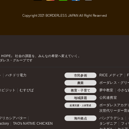
Copyright 2021 BORDERLESS JAPAN All Right Reserved
o HOPE』
社会の課題を、みんなの希望へ変えていく。
ダレス・グループです
ト
ハチドリ電力
RICE メディア
F
市民参画
ボーダレス・グリ
農業
スビジット
むすびば
夢中教室
小さな
教育・子育て
公民連携室
地域課題
ボーダレスアカデ
起業支援・人材育成
次世代リーダー育
フリカシアバター
バングラデシュ
海外拠点
actory
TAO's NATIVE CHICKEN
タンザニア
フィ