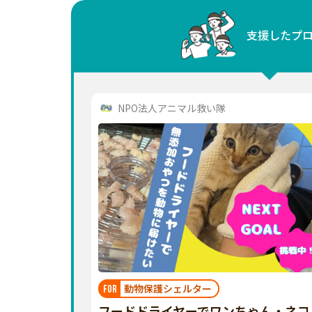
中国
支援したプ
四国
九州・沖縄
NPO法人アニマル救い隊
動物保護シェルター
FOR
フードドライヤーでワンちゃん・ネコ