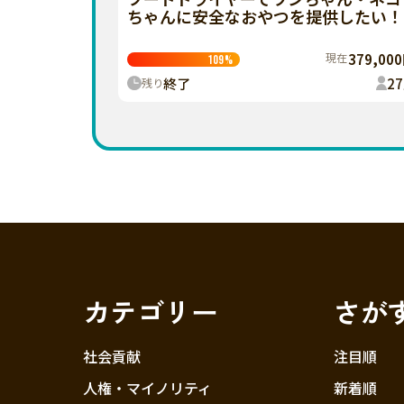
ちゃんに安全なおやつを提供したい！
現在
379,00
109
%
終了
27
残り
カテゴリー
さが
社会貢献
注目順
人権・マイノリティ
新着順