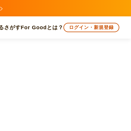
る
さがす
For Goodとは？
ログイン・新規登録
文化
環境・エシカル
人権・マイノリティ
知