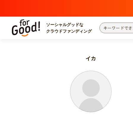
ソーシャルグッドな
クラウドファンディング
プロジェクトからさがす
注目
新着
イカ
カテゴリーからさがす
国際協力
医療
災害
社会貢献
北海道・東北
地域からさがす
関東
中部
近畿