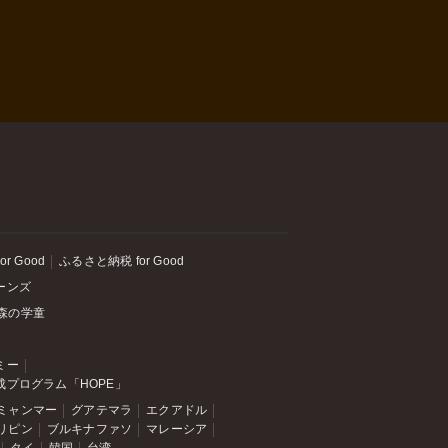
or Good
ふるさと納税 for Good
ーンズ
森の学童
ミー
成プログラム「HOPE」
ミャンマー
グアテマラ
エクアドル
リピン
ブルキナファソ
マレーシア