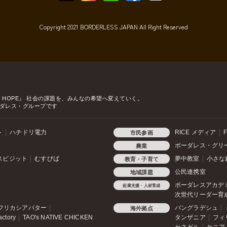
Copyright 2021 BORDERLESS JAPAN All Right Reserved
o HOPE』
社会の課題を、みんなの希望へ変えていく。
ダレス・グループです
ト
ハチドリ電力
RICE メディア
F
市民参画
ボーダレス・グリ
農業
スビジット
むすびば
夢中教室
小さな
教育・子育て
公民連携室
地域課題
ボーダレスアカデ
起業支援・人材育成
次世代リーダー育
フリカシアバター
バングラデシュ
海外拠点
actory
TAO's NATIVE CHICKEN
タンザニア
フィ