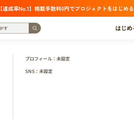
【達成率No.1】掲載手数料0円でプロジェクトをはじめる
はじめ
支援金額が多い
支援人数が多い
終了日が近い
プロフィール：未設定
・福祉
子ども・教育
動物
地域活性
フード・農業
SNS：未設定
北海道
青森
岩手
宮城
秋田
山形
福島
茨城
栃木
群馬
埼玉
千葉
東京
神奈川
新潟
富山
石川
福井
山梨
長野
岐阜
静岡
愛
三重
滋賀
京都
大阪
兵庫
奈良
和歌山