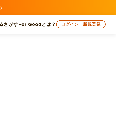
る
さがす
For Goodとは？
ログイン・新規登録
文化
環境・エシカル
人権・マイノリティ
知