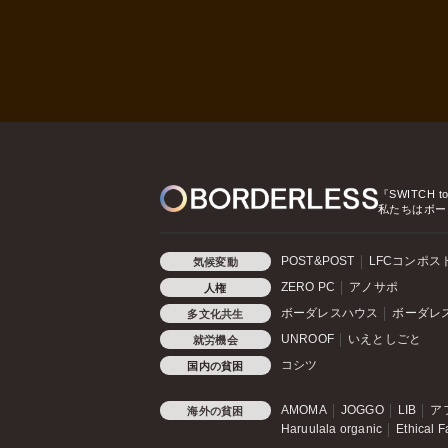
『SWITCH t
私たちはボー
POST&POST
LFCコンポス
気候変動
ZERO PC
アノサポ
人権
ボーダレスハウス
ボーダレ
多文化共生
UNROOF
いえとしごと
就労機会
コシツ
国内の貧困
AMOMA
JOGGO
LIB
ア
海外の貧困
Haruulala organic
Ethical F