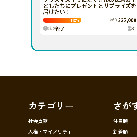
どもたちにプレゼントとサプライズを
届けたい！
現在
225,00
112
%
終了
31
残り
カテゴリー
さが
社会貢献
注目順
人権・マイノリティ
新着順