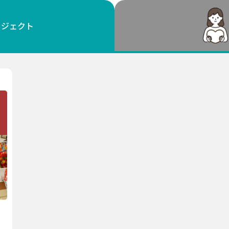
鳥取
島根
岡山
広島
山口
ロジェクト
徳島
香川
愛媛
高知
福岡
佐賀
長崎
熊本
大分
宮崎
鹿児島
沖縄