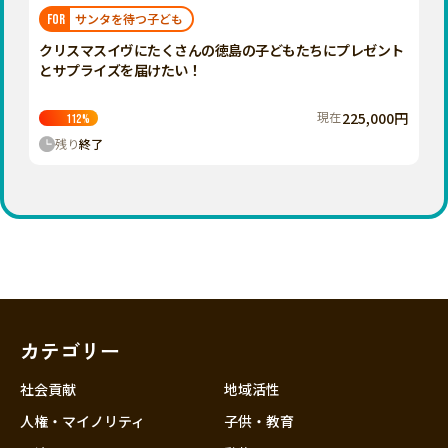
福岡
佐賀
長崎
熊本
大分
埼玉
サンタを待つ子ども
FOR
宮崎
鹿児島
沖縄
千葉
クリスマスイヴにたくさんの徳島の子どもたちにプレゼント
とサプライズを届けたい！
東京
神奈川
現在
225,000円
112
%
中部
残り
終了
新潟
富山
石川
福井
山梨
長野
カテゴリー
岐阜
静岡
社会貢献
地域活性
愛知
人権・マイノリティ
子供・教育