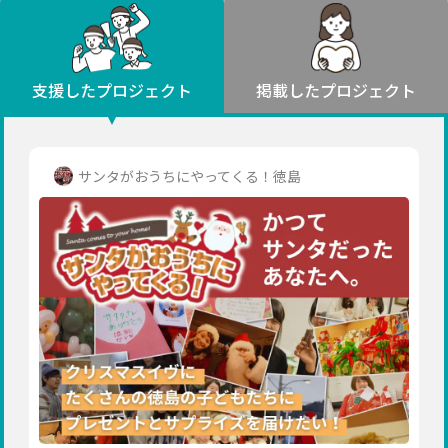
環境・エシカル
山形
福島
人権・マイノリティ
関東
災害
社会貢献
茨城
栃木
群馬
埼玉
千葉
支援したプロジェクト
掲載したプロジェクト
北海道・東北
東京
神奈川
地域からさがす
北海道
中部
青森
新潟
富山
石川
福井
山梨
サンタがおうちにやってくる！徳島
岩手
長野
岐阜
静岡
愛知
宮城
近畿
秋田
三重
滋賀
京都
大阪
兵庫
山形
奈良
和歌山
中国
福島
鳥取
島根
岡山
広島
山口
関東
茨城
四国
栃木
徳島
香川
愛媛
高知
九州・沖縄
群馬