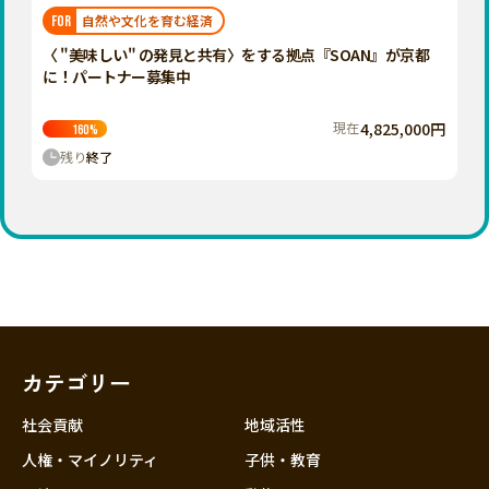
福岡
佐賀
長崎
熊本
大分
埼玉
自然や文化を育む経済
FOR
宮崎
鹿児島
沖縄
千葉
〈 "美味しい" の発見と共有〉をする拠点『SOAN』が京都
に！パートナー募集中
東京
神奈川
現在
4,825,000円
160
%
中部
残り
終了
新潟
富山
石川
福井
山梨
長野
カテゴリー
岐阜
静岡
社会貢献
地域活性
愛知
人権・マイノリティ
子供・教育