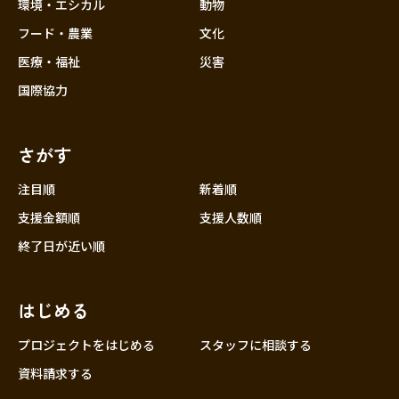
近畿
環境・エシカル
動物
三重
フード・農業
文化
滋賀
医療・福祉
災害
京都
国際協力
大阪
兵庫
さがす
奈良
和歌山
注目順
新着順
中国
支援金額順
支援人数順
鳥取
終了日が近い順
島根
岡山
はじめる
広島
山口
プロジェクトをはじめる
スタッフに相談する
四国
資料請求する
徳島