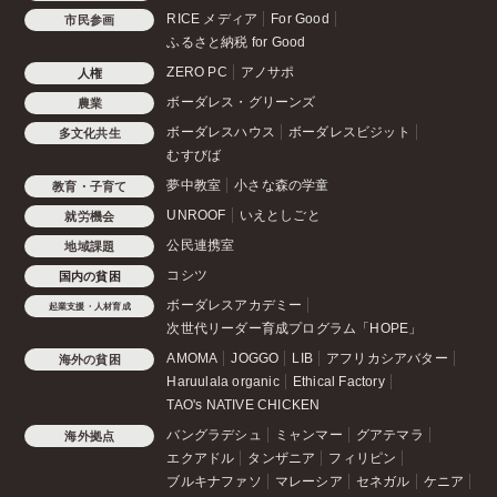
RICE メディア
For Good
市民参画
ふるさと納税 for Good
ZERO PC
アノサポ
人権
ボーダレス・グリーンズ
農業
ボーダレスハウス
ボーダレスビジット
多文化共生
むすびば
夢中教室
小さな森の学童
教育・子育て
UNROOF
いえとしごと
就労機会
公民連携室
地域課題
コシツ
国内の貧困
ボーダレスアカデミー
起業支援・人材育成
次世代リーダー育成プログラム「HOPE」
AMOMA
JOGGO
LIB
アフリカシアバター
海外の貧困
Haruulala organic
Ethical Factory
TAO's NATIVE CHICKEN
バングラデシュ
ミャンマー
グアテマラ
海外拠点
エクアドル
タンザニア
フィリピン
ブルキナファソ
マレーシア
セネガル
ケニア