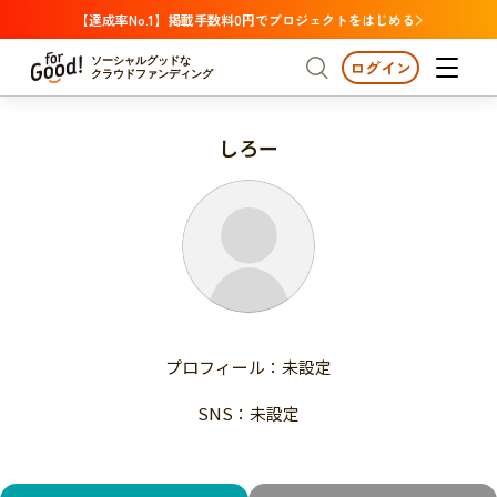
【達成率No.1】掲載手数料0円でプロジェクトをはじめる
ソーシャルグッドな
ログイン
クラウドファンディング
しろー
プロジェクトからさがす
注目
新着
支援金額が多い
プロジェクトからさがす
注目
新着
支援人数が多い
終了日が近い
支援金額が多い
カテゴリーからさがす
支援人数が多い
国際協力
医療・福祉
子ども・教育
終了日が近い
動物
地域活性
フード・農業
文化
カテゴリーからさがす
国際協力
プロフィール：未設定
環境・エシカル
人権・マイノリティ
医療・福祉
災害
社会貢献
SNS：未設定
子ども・教育
動物
地域からさがす
地域活性
北海道・東北
フード・農業
文化
北海道
青森
岩手
宮城
秋田