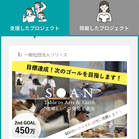
環境・エシカル
山形
福島
人権・マイノリティ
関東
災害
社会貢献
茨城
栃木
群馬
埼玉
千葉
支援したプロジェクト
掲載したプロジェクト
北海道・東北
東京
神奈川
地域からさがす
北海道
中部
青森
新潟
富山
石川
福井
山梨
一般社団法人リリース
岩手
長野
岐阜
静岡
愛知
宮城
近畿
秋田
三重
滋賀
京都
大阪
兵庫
山形
奈良
和歌山
中国
福島
鳥取
島根
岡山
広島
山口
関東
茨城
四国
栃木
徳島
香川
愛媛
高知
九州・沖縄
群馬