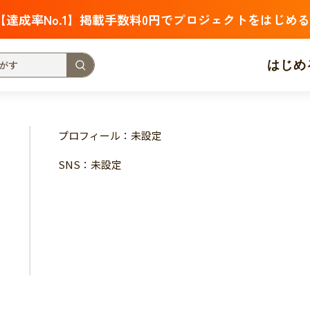
【達成率No.1】掲載手数料0円でプロジェクトをはじめる
はじめ
支援金額が多い
支援人数が多い
終了日が近い
プロフィール：未設定
・福祉
子ども・教育
動物
地域活性
フード・農業
SNS：未設定
北海道
青森
岩手
宮城
秋田
山形
福島
茨城
栃木
群馬
埼玉
千葉
東京
神奈川
新潟
富山
石川
福井
山梨
長野
岐阜
静岡
愛
三重
滋賀
京都
大阪
兵庫
奈良
和歌山