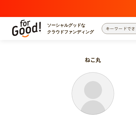
ソーシャルグッドな
クラウドファンディング
プロジェクトからさがす
注目
新着
ねこ丸
カテゴリーからさがす
国際協力
医療
災害
社会貢献
北海道・東北
地域からさがす
関東
中部
近畿