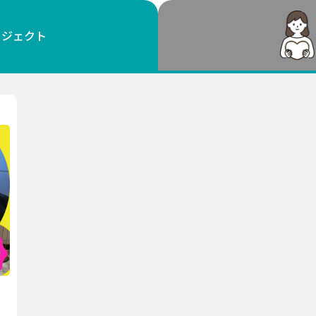
鳥取
島根
岡山
広島
山口
ロジェクト
徳島
香川
愛媛
高知
福岡
佐賀
長崎
熊本
大分
宮崎
鹿児島
沖縄