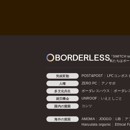
『SWITCH t
私たちはボー
POST&POST
LFCコンポス
気候変動
ZERO PC
アノサポ
人権
ボーダレスハウス
ボーダレ
多文化共生
UNROOF
いえとしごと
就労機会
コシツ
国内の貧困
AMOMA
JOGGO
LIB
ア
海外の貧困
Haruulala organic
Ethical F