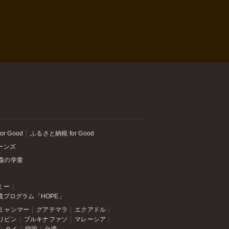
or Good
ふるさと納税 for Good
ーンズ
森の学童
ミー
成プログラム「HOPE」
ミャンマー
グアテマラ
エクアドル
リピン
ブルキナファソ
マレーシア