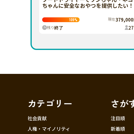
ちゃんに安全なおやつを提供したい！
現在
379,00
109
%
終了
27
残り
カテゴリー
さが
社会貢献
注目順
人権・マイノリティ
新着順