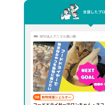
中国
支援したプ
四国
九州・沖縄
NPO法人アニマル救い隊
動物保護シェルター
FOR
フードドライヤーでワンちゃん・ネコ