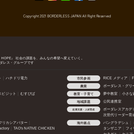
Copyright 2021 BORDERLESS JAPAN All Right Reserved
o HOPE』
社会の課題を、みんなの希望へ変えていく。
ダレス・グループです
ト
ハチドリ電力
RICE メディア
F
市民参画
ボーダレス・グリ
農業
スビジット
むすびば
夢中教室
小さな
教育・子育て
公民連携室
地域課題
ボーダレスアカデ
起業支援・人材育成
次世代リーダー育
フリカシアバター
バングラデシュ
海外拠点
actory
TAO's NATIVE CHICKEN
タンザニア
フィ