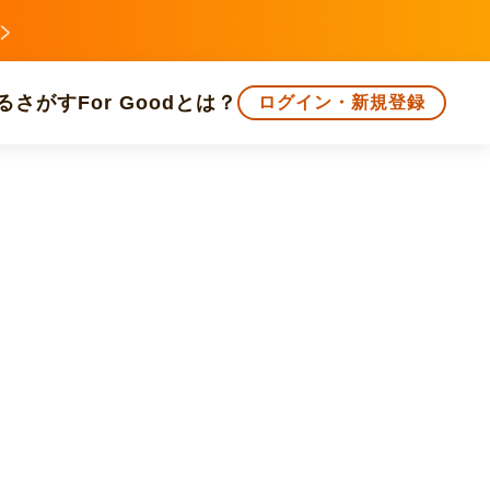
る
さがす
For Goodとは？
ログイン・新規登録
文化
環境・エシカル
人権・マイノリティ
知