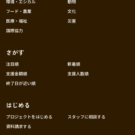
近畿
環境・エシカル
動物
三重
フード・農業
文化
滋賀
医療・福祉
災害
京都
国際協力
大阪
兵庫
さがす
奈良
和歌山
注目順
新着順
中国
支援金額順
支援人数順
鳥取
終了日が近い順
島根
岡山
はじめる
広島
山口
プロジェクトをはじめる
スタッフに相談する
四国
資料請求する
徳島