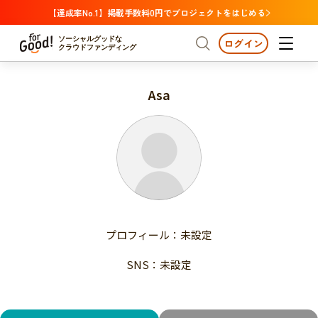
【達成率No.1】掲載手数料0円でプロジェクトをはじめる
ソーシャルグッドな
ログイン
クラウドファンディング
Asa
プロジェクトからさがす
注目
新着
支援金額が多い
プロジェクトからさがす
注目
新着
支援人数が多い
終了日が近い
支援金額が多い
カテゴリーからさがす
支援人数が多い
国際協力
医療・福祉
子ども・教育
終了日が近い
動物
地域活性
フード・農業
文化
カテゴリーからさがす
国際協力
プロフィール：未設定
環境・エシカル
人権・マイノリティ
医療・福祉
災害
社会貢献
SNS：未設定
子ども・教育
動物
地域からさがす
地域活性
北海道・東北
フード・農業
文化
北海道
青森
岩手
宮城
秋田