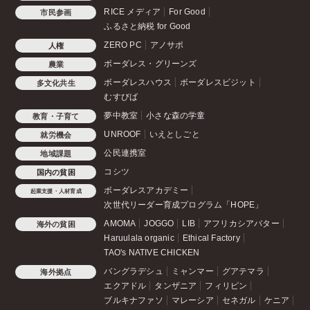
RICE メディア
For Good
市民参画
ふるさと納税 for Good
ZERO PC
アノサポ
人権
ボーダレス・グリーンズ
農業
ボーダレスハウス
ボーダレスビジット
多文化共生
むすびば
夢中教室
小さな森の学童
教育・子育て
UNROOF
いえとしごと
就労機会
公民連携室
地域課題
コシツ
国内の貧困
ボーダレスアカデミー
起業支援・人材育成
次世代リーダー育成プログラム「HOPE」
AMOMA
JOGGO
LIB
アフリカシアバター
海外の貧困
Haruulala organic
Ethical Factory
TAO's NATIVE CHICKEN
バングラデシュ
ミャンマー
グアテマラ
海外拠点
エクアドル
タンザニア
フィリピン
ブルキナファソ
マレーシア
セネガル
ケニア