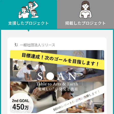
環境・エシカル
山形
福島
人権・マイノリティ
関東
災害
社会貢献
茨城
栃木
群馬
埼玉
千葉
支援したプロジェクト
掲載したプロジェクト
北海道・東北
東京
神奈川
地域からさがす
北海道
中部
青森
新潟
富山
石川
福井
山梨
一般社団法人リリース
岩手
長野
岐阜
静岡
愛知
宮城
近畿
秋田
三重
滋賀
京都
大阪
兵庫
山形
奈良
和歌山
中国
福島
鳥取
島根
岡山
広島
山口
関東
茨城
四国
栃木
徳島
香川
愛媛
高知
九州・沖縄
群馬