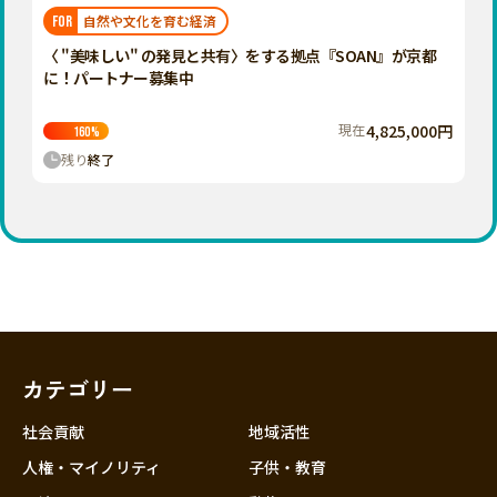
福岡
佐賀
長崎
熊本
大分
埼玉
自然や文化を育む経済
FOR
宮崎
鹿児島
沖縄
千葉
〈 "美味しい" の発見と共有〉をする拠点『SOAN』が京都
に！パートナー募集中
東京
神奈川
現在
4,825,000円
160
%
中部
残り
終了
新潟
富山
石川
福井
山梨
長野
カテゴリー
岐阜
静岡
社会貢献
地域活性
愛知
人権・マイノリティ
子供・教育