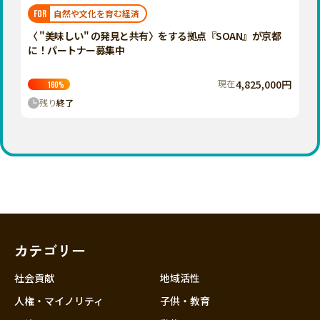
福岡
佐賀
長崎
熊本
大分
埼玉
自然や文化を育む経済
FOR
宮崎
鹿児島
沖縄
千葉
〈 "美味しい" の発見と共有〉をする拠点『SOAN』が京都
に！パートナー募集中
東京
神奈川
現在
4,825,000円
160
%
中部
残り
終了
新潟
富山
石川
福井
山梨
長野
カテゴリー
岐阜
静岡
社会貢献
地域活性
愛知
人権・マイノリティ
子供・教育