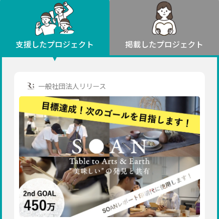
環境・エシカル
山形
福島
人権・マイノリティ
関東
災害
社会貢献
茨城
栃木
群馬
埼玉
千葉
支援したプロジェクト
掲載したプロジェクト
北海道・東北
東京
神奈川
地域からさがす
北海道
中部
青森
新潟
富山
石川
福井
山梨
一般社団法人リリース
岩手
長野
岐阜
静岡
愛知
宮城
近畿
秋田
三重
滋賀
京都
大阪
兵庫
山形
奈良
和歌山
中国
福島
鳥取
島根
岡山
広島
山口
関東
茨城
四国
栃木
徳島
香川
愛媛
高知
九州・沖縄
群馬