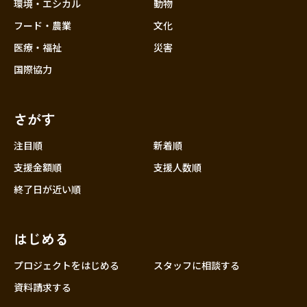
近畿
環境・エシカル
動物
三重
フード・農業
文化
滋賀
医療・福祉
災害
京都
国際協力
大阪
兵庫
さがす
奈良
和歌山
注目順
新着順
中国
支援金額順
支援人数順
鳥取
終了日が近い順
島根
岡山
はじめる
広島
山口
プロジェクトをはじめる
スタッフに相談する
四国
資料請求する
徳島