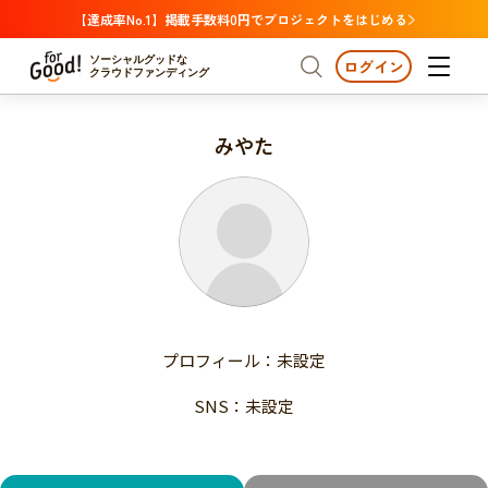
【達成率No.1】掲載手数料0円でプロジェクトをはじめる
ソーシャルグッドな
ログイン
クラウドファンディング
みやた
プロジェクトからさがす
注目
新着
支援金額が多い
プロジェクトからさがす
注目
新着
支援人数が多い
終了日が近い
支援金額が多い
カテゴリーからさがす
支援人数が多い
国際協力
医療・福祉
子ども・教育
終了日が近い
動物
地域活性
フード・農業
文化
カテゴリーからさがす
国際協力
プロフィール：未設定
環境・エシカル
人権・マイノリティ
医療・福祉
災害
社会貢献
SNS：未設定
子ども・教育
動物
地域からさがす
地域活性
北海道・東北
フード・農業
文化
北海道
青森
岩手
宮城
秋田