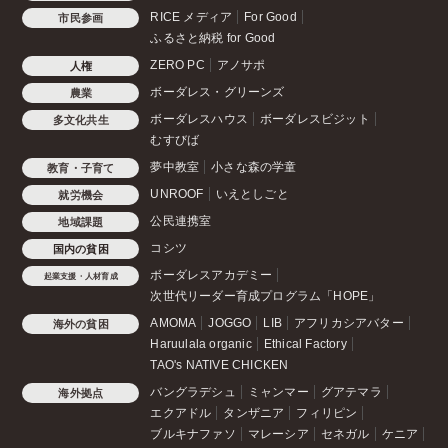
RICE メディア
For Good
市民参画
ふるさと納税 for Good
ZERO PC
アノサポ
人権
ボーダレス・グリーンズ
農業
ボーダレスハウス
ボーダレスビジット
多文化共生
むすびば
夢中教室
小さな森の学童
教育・子育て
UNROOF
いえとしごと
就労機会
公民連携室
地域課題
コシツ
国内の貧困
ボーダレスアカデミー
起業支援・人材育成
次世代リーダー育成プログラム「HOPE」
AMOMA
JOGGO
LIB
アフリカシアバター
海外の貧困
Haruulala organic
Ethical Factory
TAO's NATIVE CHICKEN
バングラデシュ
ミャンマー
グアテマラ
海外拠点
エクアドル
タンザニア
フィリピン
ブルキナファソ
マレーシア
セネガル
ケニア