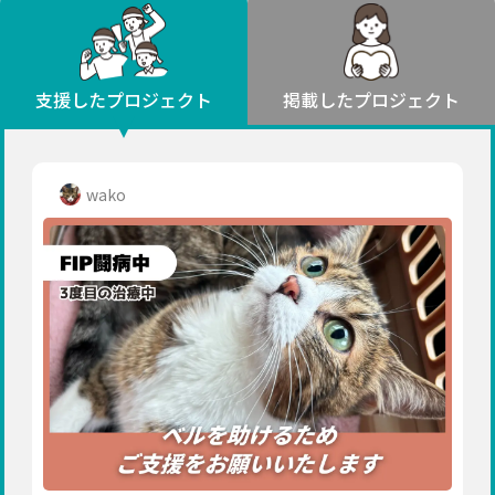
環境・エシカル
山形
福島
人権・マイノリティ
関東
災害
社会貢献
茨城
栃木
群馬
埼玉
千葉
支援したプロジェクト
掲載したプロジェクト
北海道・東北
東京
神奈川
地域からさがす
北海道
中部
青森
新潟
富山
石川
福井
山梨
wako
岩手
長野
岐阜
静岡
愛知
宮城
近畿
秋田
三重
滋賀
京都
大阪
兵庫
山形
奈良
和歌山
中国
福島
鳥取
島根
岡山
広島
山口
関東
茨城
四国
栃木
徳島
香川
愛媛
高知
九州・沖縄
群馬