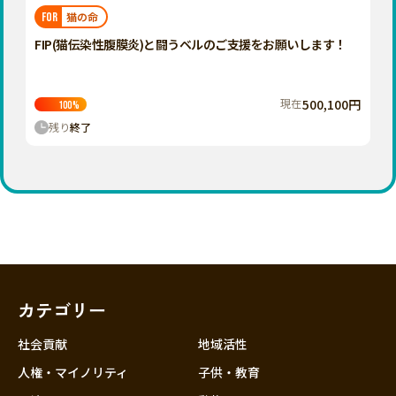
福岡
佐賀
長崎
熊本
大分
埼玉
猫の命
FOR
宮崎
鹿児島
沖縄
千葉
FIP(猫伝染性腹膜炎)と闘うベルのご支援をお願いします！
東京
神奈川
現在
500,100円
100
%
中部
残り
終了
新潟
富山
石川
福井
山梨
長野
カテゴリー
岐阜
静岡
社会貢献
地域活性
愛知
人権・マイノリティ
子供・教育