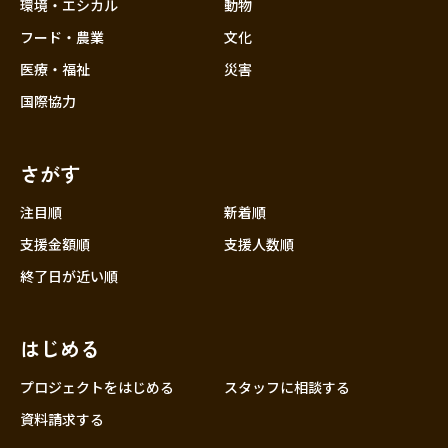
近畿
環境・エシカル
動物
三重
フード・農業
文化
滋賀
医療・福祉
災害
京都
国際協力
大阪
兵庫
さがす
奈良
和歌山
注目順
新着順
中国
支援金額順
支援人数順
鳥取
終了日が近い順
島根
岡山
はじめる
広島
山口
プロジェクトをはじめる
スタッフに相談する
四国
資料請求する
徳島