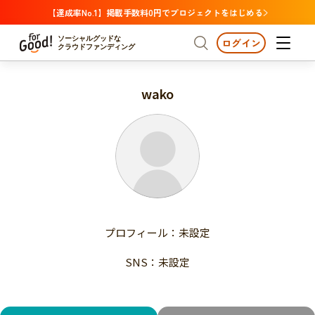
【達成率No.1】掲載手数料0円でプロジェクトをはじめる
ソーシャルグッドな
ログイン
クラウドファンディング
wako
プロジェクトからさがす
注目
新着
支援金額が多い
プロジェクトからさがす
注目
新着
支援人数が多い
終了日が近い
支援金額が多い
カテゴリーからさがす
支援人数が多い
国際協力
医療・福祉
子ども・教育
終了日が近い
動物
地域活性
フード・農業
文化
カテゴリーからさがす
国際協力
プロフィール：未設定
環境・エシカル
人権・マイノリティ
医療・福祉
災害
社会貢献
SNS：未設定
子ども・教育
動物
地域からさがす
地域活性
北海道・東北
フード・農業
文化
北海道
青森
岩手
宮城
秋田