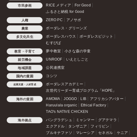
RICE メディア
For Good
市民参画
ふるさと納税 for Good
ZERO PC
アノサポ
人権
ボーダレス・グリーンズ
農業
ボーダレスハウス
ボーダレスビジット
多文化共生
むすびば
夢中教室
小さな森の学童
教育・子育て
UNROOF
いえとしごと
就労機会
公民連携室
地域課題
コシツ
国内の貧困
ボーダレスアカデミー
起業支援・人材育成
次世代リーダー育成プログラム「HOPE」
AMOMA
JOGGO
LIB
アフリカシアバター
海外の貧困
Haruulala organic
Ethical Factory
TAO's NATIVE CHICKEN
バングラデシュ
ミャンマー
グアテマラ
海外拠点
エクアドル
タンザニア
フィリピン
ブルキナファソ
マレーシア
セネガル
ケニア