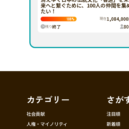
来へと繋ぐために、100人の仲間を集
たい！
現在
1,084,00
108
%
終了
80
残り
カテゴリー
さが
社会貢献
注目順
人権・マイノリティ
新着順