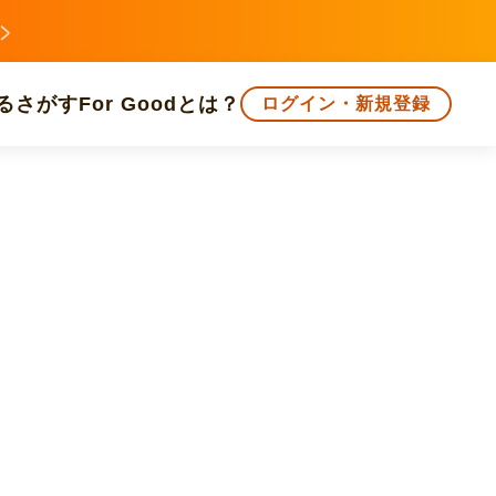
る
さがす
For Goodとは？
ログイン・新規登録
文化
環境・エシカル
人権・マイノリティ
知