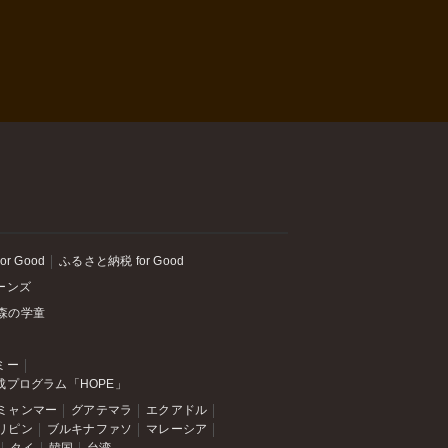
or Good
ふるさと納税 for Good
ーンズ
森の学童
ミー
成プログラム「HOPE」
ミャンマー
グアテマラ
エクアドル
リピン
ブルキナファソ
マレーシア