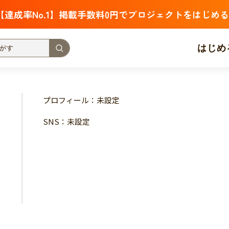
【達成率No.1】掲載手数料0円でプロジェクトをはじめる
はじめ
支援金額が多い
支援人数が多い
終了日が近い
プロフィール：未設定
・福祉
子ども・教育
動物
地域活性
フード・農業
SNS：未設定
北海道
青森
岩手
宮城
秋田
山形
福島
茨城
栃木
群馬
埼玉
千葉
東京
神奈川
新潟
富山
石川
福井
山梨
長野
岐阜
静岡
愛
三重
滋賀
京都
大阪
兵庫
奈良
和歌山