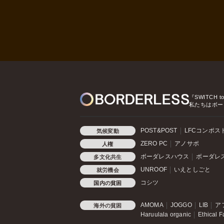
『SWITCH t
私たちはボー
POST&POST
LFCコンポス
気候変動
ZERO PC
アノサポ
人権
ボーダレスハウス
ボーダレ
多文化共生
UNROOF
いえとしごと
就労機会
コシツ
国内の貧困
AMOMA
JOGGO
LIB
ア
海外の貧困
Haruulala organic
Ethical F