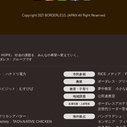
Copyright 2021 BORDERLESS JAPAN All Right Reserved
o HOPE』
社会の課題を、みんなの希望へ変えていく。
ダレス・グループです
ト
ハチドリ電力
RICE メディア
F
市民参画
ボーダレス・グリ
農業
スビジット
むすびば
夢中教室
小さな
教育・子育て
公民連携室
地域課題
ボーダレスアカデ
起業支援・人材育成
次世代リーダー育
フリカシアバター
バングラデシュ
海外拠点
actory
TAO's NATIVE CHICKEN
タンザニア
フィ