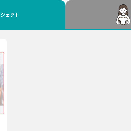
鳥取
島根
岡山
広島
山口
ロジェクト
徳島
香川
愛媛
高知
福岡
佐賀
長崎
熊本
大分
宮崎
鹿児島
沖縄