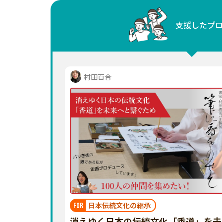
中国
支援したプ
四国
九州・沖縄
村田百合
日本伝統文化の継承
FOR
消えゆく日本の伝統文化「香道」を未