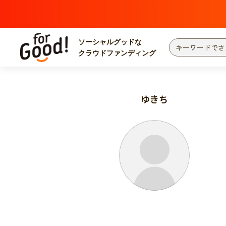
ソーシャルグッドな
クラウドファンディング
プロジェクトからさがす
注目
新着
ゆきち
カテゴリーからさがす
国際協力
医療
災害
社会貢献
北海道・東北
地域からさがす
関東
中部
近畿