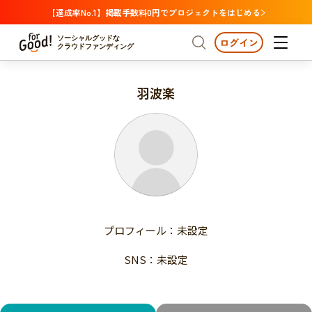
【達成率No.1】掲載手数料0円でプロジェクトをはじめる
ソーシャルグッドな
ログイン
クラウドファンディング
羽波楽
プロジェクトからさがす
注目
新着
支援金額が多い
プロジェクトからさがす
注目
新着
支援人数が多い
終了日が近い
支援金額が多い
カテゴリーからさがす
支援人数が多い
国際協力
医療・福祉
子ども・教育
終了日が近い
動物
地域活性
フード・農業
文化
カテゴリーからさがす
国際協力
プロフィール：未設定
環境・エシカル
人権・マイノリティ
医療・福祉
災害
社会貢献
SNS：未設定
子ども・教育
動物
地域からさがす
地域活性
北海道・東北
フード・農業
文化
北海道
青森
岩手
宮城
秋田