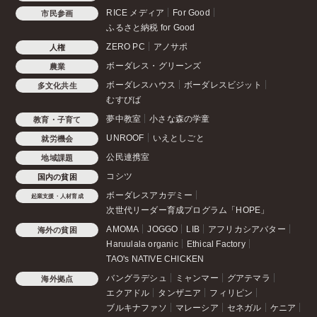
RICE メディア
For Good
市民参画
ふるさと納税 for Good
ZERO PC
アノサポ
人権
ボーダレス・グリーンズ
農業
ボーダレスハウス
ボーダレスビジット
多文化共生
むすびば
夢中教室
小さな森の学童
教育・子育て
UNROOF
いえとしごと
就労機会
公民連携室
地域課題
コシツ
国内の貧困
ボーダレスアカデミー
起業支援・人材育成
次世代リーダー育成プログラム「HOPE」
AMOMA
JOGGO
LIB
アフリカシアバター
海外の貧困
Haruulala organic
Ethical Factory
TAO's NATIVE CHICKEN
バングラデシュ
ミャンマー
グアテマラ
海外拠点
エクアドル
タンザニア
フィリピン
ブルキナファソ
マレーシア
セネガル
ケニア