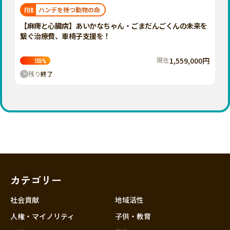
福岡
佐賀
長崎
熊本
大分
埼玉
ハンデを持つ動物の命
FOR
宮崎
鹿児島
沖縄
千葉
【麻痺と心臓病】あいかなちゃん・ごまだんごくんの未来を
繋ぐ治療費、車椅子支援を！
東京
神奈川
現在
1,559,000円
155
%
中部
残り
終了
新潟
富山
石川
福井
山梨
長野
カテゴリー
岐阜
静岡
社会貢献
地域活性
愛知
人権・マイノリティ
子供・教育