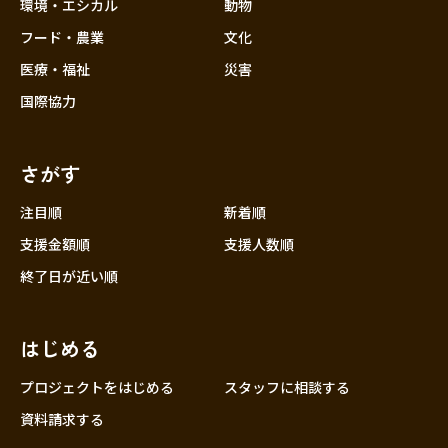
近畿
環境・エシカル
動物
三重
フード・農業
文化
滋賀
医療・福祉
災害
京都
国際協力
大阪
兵庫
さがす
奈良
和歌山
注目順
新着順
中国
支援金額順
支援人数順
鳥取
終了日が近い順
島根
岡山
はじめる
広島
山口
プロジェクトをはじめる
スタッフに相談する
四国
資料請求する
徳島