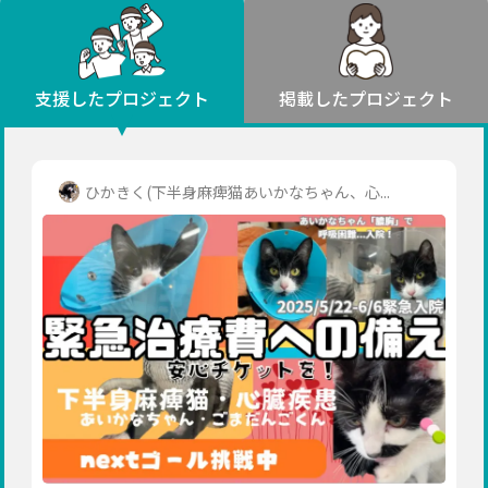
環境・エシカル
山形
福島
人権・マイノリティ
関東
災害
社会貢献
茨城
栃木
群馬
埼玉
千葉
支援したプロジェクト
掲載したプロジェクト
北海道・東北
東京
神奈川
地域からさがす
北海道
中部
青森
新潟
富山
石川
福井
山梨
ひかきく(下半身麻痺猫あいかなちゃん、心...
岩手
長野
岐阜
静岡
愛知
宮城
近畿
秋田
三重
滋賀
京都
大阪
兵庫
山形
奈良
和歌山
中国
福島
鳥取
島根
岡山
広島
山口
関東
茨城
四国
栃木
徳島
香川
愛媛
高知
九州・沖縄
群馬