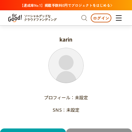
【達成率No.1】掲載手数料0円でプロジェクトをはじめる
ソーシャルグッドな
ログイン
クラウドファンディング
karin
プロジェクトからさがす
注目
新着
支援金額が多い
プロジェクトからさがす
注目
新着
支援人数が多い
終了日が近い
支援金額が多い
カテゴリーからさがす
支援人数が多い
国際協力
医療・福祉
子ども・教育
終了日が近い
動物
地域活性
フード・農業
文化
カテゴリーからさがす
国際協力
プロフィール：未設定
環境・エシカル
人権・マイノリティ
医療・福祉
災害
社会貢献
SNS：未設定
子ども・教育
動物
地域からさがす
地域活性
北海道・東北
フード・農業
文化
北海道
青森
岩手
宮城
秋田