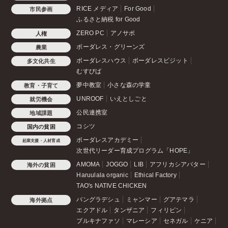
RICE メディア
For Good
市民参画
ふるさと納税 for Good
ZERO PC
アノサポ
人権
ボーダレス・グリーンズ
農業
ボーダレスハウス
ボーダレスビジット
多文化共生
むすびば
夢中教室
小さな森の学童
教育・子育て
UNROOF
いえとしごと
就労機会
公民連携室
地域課題
コシツ
国内の貧困
ボーダレスアカデミー
起業支援・人材育成
次世代リーダー育成プログラム「HOPE」
AMOMA
JOGGO
LIB
アフリカシアバター
海外の貧困
Haruulala organic
Ethical Factory
TAO's NATIVE CHICKEN
バングラデシュ
ミャンマー
グアテマラ
海外拠点
エクアドル
タンザニア
フィリピン
ブルキナファソ
マレーシア
セネガル
ケニア