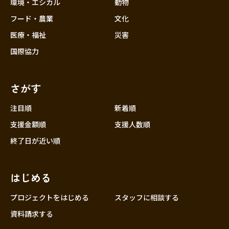
近畿
環境・エシカル
動物
三重
フード・農業
文化
滋賀
医療・福祉
災害
京都
国際協力
大阪
兵庫
さがす
奈良
和歌山
注目順
新着順
中国
支援金額順
支援人数順
鳥取
終了日が近い順
島根
岡山
はじめる
広島
山口
プロジェクトをはじめる
スタッフに相談する
四国
資料請求する
徳島