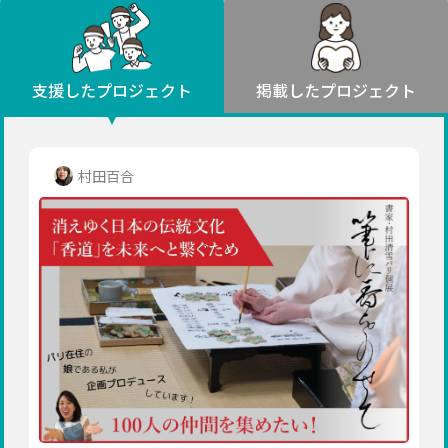
環境・エシカル
山形
福島
人権・マイノリティ
関東
災害
社会貢献
茨城
栃木
群馬
埼玉
千葉
支援したプロジェクト
掲載したプロジェクト
北海道・東北
東京
神奈川
地域からさがす
北海道
中部
青森
新潟
富山
石川
福井
山梨
村田百合
岩手
長野
岐阜
静岡
愛知
宮城
近畿
秋田
三重
滋賀
京都
大阪
兵庫
山形
奈良
和歌山
中国
福島
鳥取
島根
岡山
広島
山口
関東
茨城
四国
栃木
徳島
香川
愛媛
高知
九州・沖縄
群馬