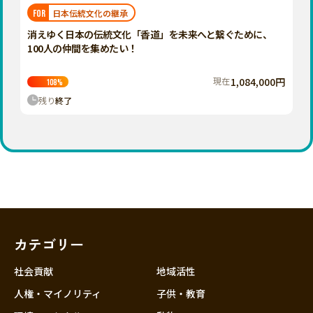
福岡
佐賀
長崎
熊本
大分
埼玉
日本伝統文化の継承
FOR
宮崎
鹿児島
沖縄
千葉
消えゆく日本の伝統文化「香道」を未来へと繋ぐために、
100人の仲間を集めたい！
東京
神奈川
現在
1,084,000円
108
%
中部
残り
終了
新潟
富山
石川
福井
山梨
長野
カテゴリー
岐阜
静岡
社会貢献
地域活性
愛知
人権・マイノリティ
子供・教育