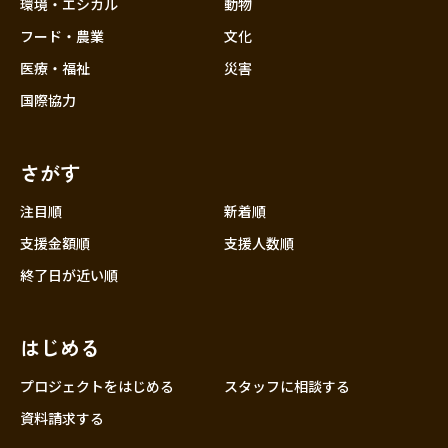
近畿
環境・エシカル
動物
三重
フード・農業
文化
滋賀
医療・福祉
災害
京都
国際協力
大阪
兵庫
さがす
奈良
和歌山
注目順
新着順
中国
支援金額順
支援人数順
鳥取
終了日が近い順
島根
岡山
はじめる
広島
山口
プロジェクトをはじめる
スタッフに相談する
四国
資料請求する
徳島