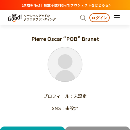
【達成率No.1】掲載手数料0円でプロジェクトをはじめる
ソーシャルグッドな
ログイン
クラウドファンディング
Pierre Oscar “POB” Brunet
プロジェクトからさがす
注目
新着
支援金額が多い
プロジェクトからさがす
注目
新着
支援人数が多い
終了日が近い
支援金額が多い
カテゴリーからさがす
支援人数が多い
国際協力
医療・福祉
子ども・教育
終了日が近い
動物
地域活性
フード・農業
文化
カテゴリーからさがす
国際協力
プロフィール：未設定
環境・エシカル
人権・マイノリティ
医療・福祉
災害
社会貢献
SNS：未設定
子ども・教育
動物
地域からさがす
地域活性
北海道・東北
フード・農業
文化
北海道
青森
岩手
宮城
秋田