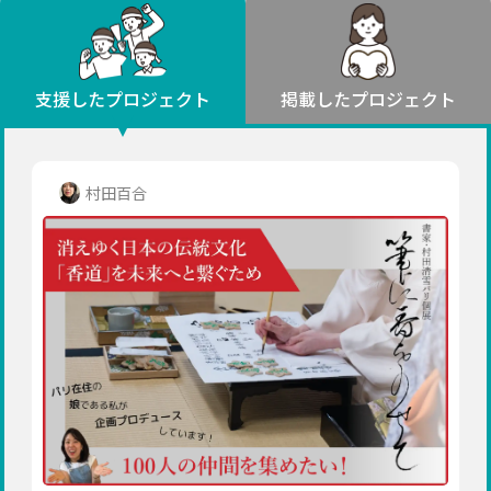
環境・エシカル
山形
福島
人権・マイノリティ
関東
災害
社会貢献
茨城
栃木
群馬
埼玉
千葉
支援したプロジェクト
掲載したプロジェクト
北海道・東北
東京
神奈川
地域からさがす
北海道
中部
青森
新潟
富山
石川
福井
山梨
村田百合
岩手
長野
岐阜
静岡
愛知
宮城
近畿
秋田
三重
滋賀
京都
大阪
兵庫
山形
奈良
和歌山
中国
福島
鳥取
島根
岡山
広島
山口
関東
茨城
四国
栃木
徳島
香川
愛媛
高知
九州・沖縄
群馬