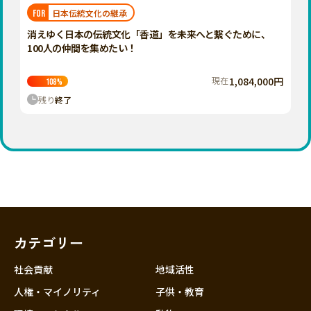
福岡
佐賀
長崎
熊本
大分
埼玉
日本伝統文化の継承
FOR
宮崎
鹿児島
沖縄
千葉
消えゆく日本の伝統文化「香道」を未来へと繋ぐために、
100人の仲間を集めたい！
東京
神奈川
現在
1,084,000円
108
%
中部
残り
終了
新潟
富山
石川
福井
山梨
長野
カテゴリー
岐阜
静岡
社会貢献
地域活性
愛知
人権・マイノリティ
子供・教育