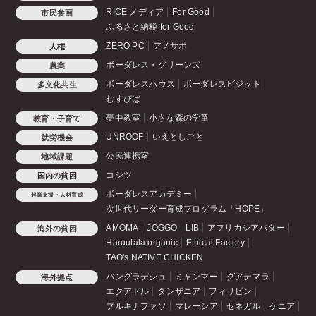
RICE メディア
For Good
市民参画
ふるさと納税 for Good
ZERO PC
アノサポ
人権
ボーダレス・グリーンズ
農業
ボーダレスハウス
ボーダレスビジット
多文化共生
むすびば
夢中教室
小さな森の学童
教育・子育て
UNROOF
いえとしごと
就労機会
公民連携室
地域課題
コシツ
国内の貧困
ボーダレスアカデミー
起業支援・人材育成
次世代リーダー育成プログラム「HOPE」
AMOMA
JOGGO
LIB
アフリカシアバター
海外の貧困
Haruulala organic
Ethical Factory
TAO's NATIVE CHICKEN
バングラデシュ
ミャンマー
グアテマラ
海外拠点
エクアドル
タンザニア
フィリピン
ブルキナファソ
マレーシア
セネガル
ケニア