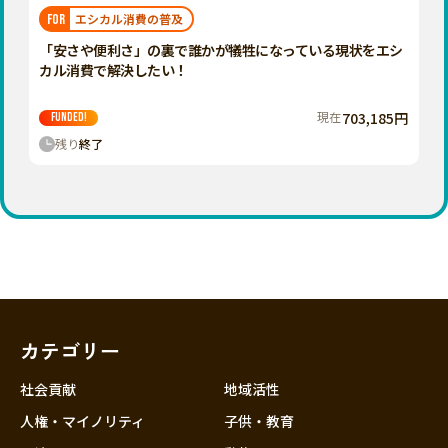
福岡
佐賀
長崎
熊本
大分
埼玉
エシカル消費の普及
FOR
宮崎
鹿児島
沖縄
千葉
「安さや便利さ」の裏で誰かが犠牲になっている現状をエシ
カル消費で解決したい！
東京
神奈川
現在
703,185円
FUNDED!
中部
残り
終了
新潟
富山
石川
福井
山梨
長野
カテゴリー
岐阜
静岡
社会貢献
地域活性
愛知
人権・マイノリティ
子供・教育