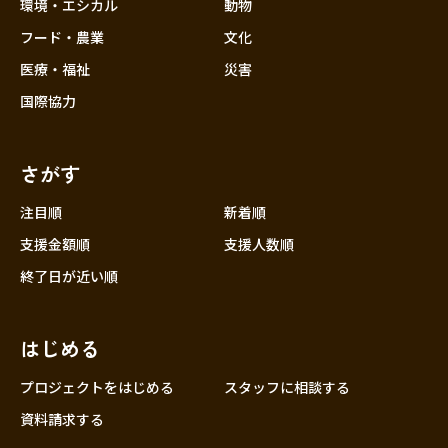
近畿
環境・エシカル
動物
三重
フード・農業
文化
滋賀
医療・福祉
災害
京都
国際協力
大阪
兵庫
さがす
奈良
和歌山
注目順
新着順
中国
支援金額順
支援人数順
鳥取
終了日が近い順
島根
岡山
はじめる
広島
山口
プロジェクトをはじめる
スタッフに相談する
四国
資料請求する
徳島