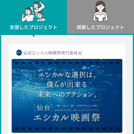
環境・エシカル
山形
福島
人権・マイノリティ
関東
災害
社会貢献
茨城
栃木
群馬
埼玉
千葉
支援したプロジェクト
掲載したプロジェクト
北海道・東北
東京
神奈川
地域からさがす
北海道
中部
青森
新潟
富山
石川
福井
山梨
仙台エシカル映画祭実行委員会
岩手
長野
岐阜
静岡
愛知
宮城
近畿
秋田
三重
滋賀
京都
大阪
兵庫
山形
奈良
和歌山
中国
福島
鳥取
島根
岡山
広島
山口
関東
茨城
四国
栃木
徳島
香川
愛媛
高知
九州・沖縄
群馬