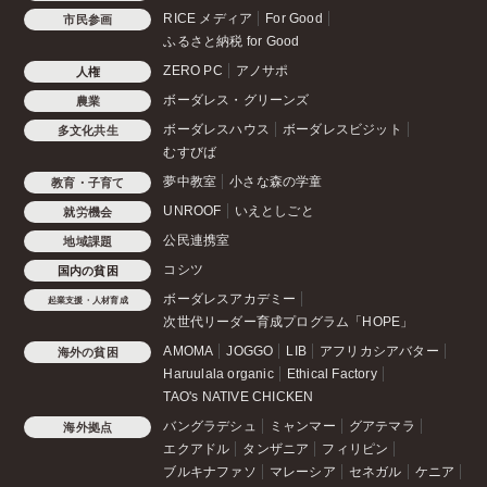
RICE メディア
For Good
市民参画
ふるさと納税 for Good
ZERO PC
アノサポ
人権
ボーダレス・グリーンズ
農業
ボーダレスハウス
ボーダレスビジット
多文化共生
むすびば
夢中教室
小さな森の学童
教育・子育て
UNROOF
いえとしごと
就労機会
公民連携室
地域課題
コシツ
国内の貧困
ボーダレスアカデミー
起業支援・人材育成
次世代リーダー育成プログラム「HOPE」
AMOMA
JOGGO
LIB
アフリカシアバター
海外の貧困
Haruulala organic
Ethical Factory
TAO's NATIVE CHICKEN
バングラデシュ
ミャンマー
グアテマラ
海外拠点
エクアドル
タンザニア
フィリピン
ブルキナファソ
マレーシア
セネガル
ケニア