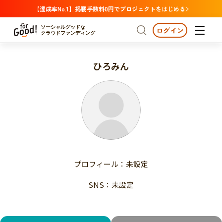
【達成率No.1】掲載手数料0円でプロジェクトをはじめる
ソーシャルグッドな
ログイン
クラウドファンディング
ひろみん
プロジェクトからさがす
注目
新着
支援金額が多い
プロジェクトからさがす
注目
新着
支援人数が多い
終了日が近い
支援金額が多い
カテゴリーからさがす
支援人数が多い
国際協力
医療・福祉
子ども・教育
終了日が近い
動物
地域活性
フード・農業
文化
カテゴリーからさがす
国際協力
プロフィール：未設定
環境・エシカル
人権・マイノリティ
医療・福祉
災害
社会貢献
SNS：未設定
子ども・教育
動物
地域からさがす
地域活性
北海道・東北
フード・農業
文化
北海道
青森
岩手
宮城
秋田