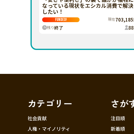
なっている現状をエシカル消費で解決
したい！
現在
703,18
FUNDED!
終了
88
残り
カテゴリー
さが
社会貢献
注目順
人権・マイノリティ
新着順