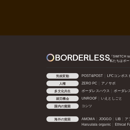
『SWITCH t
私たちはボー
POST&POST
LFCコンポス
気候変動
ZERO PC
アノサポ
人権
ボーダレスハウス
ボーダレ
多文化共生
UNROOF
いえとしごと
就労機会
コシツ
国内の貧困
AMOMA
JOGGO
LIB
ア
海外の貧困
Haruulala organic
Ethical F