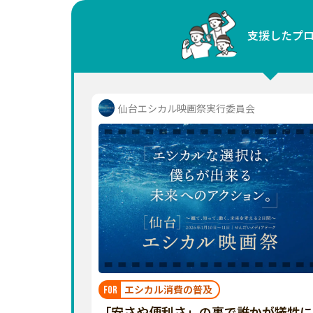
中国
支援したプ
四国
九州・沖縄
仙台エシカル映画祭実行委員会
エシカル消費の普及
FOR
「安さや便利さ」の裏で誰かが犠牲に