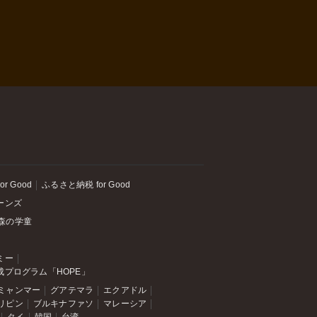
or Good
ふるさと納税 for Good
ーンズ
森の学童
ミー
成プログラム「HOPE」
ミャンマー
グアテマラ
エクアドル
リピン
ブルキナファソ
マレーシア