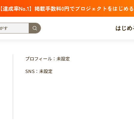
【達成率No.1】掲載手数料0円でプロジェクトをはじめる
はじめ
支援金額が多い
支援人数が多い
終了日が近い
プロフィール：未設定
・福祉
子ども・教育
動物
地域活性
フード・農業
SNS：未設定
北海道
青森
岩手
宮城
秋田
山形
福島
茨城
栃木
群馬
埼玉
千葉
東京
神奈川
新潟
富山
石川
福井
山梨
長野
岐阜
静岡
愛
三重
滋賀
京都
大阪
兵庫
奈良
和歌山