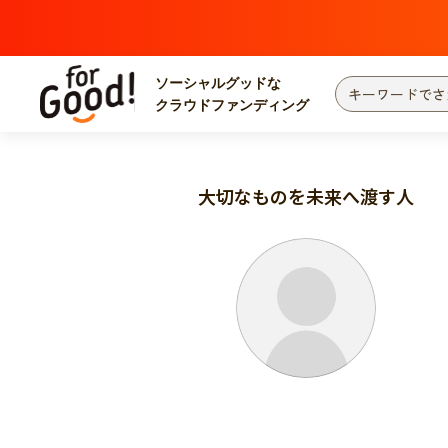
ソーシャルグッドな
クラウドファンディング
プロジェクトからさがす
注目
新着
大切なものを未来へ渡す人
カテゴリーからさがす
国際協力
医療
災害
社会貢献
北海道・東北
地域からさがす
関東
中部
近畿