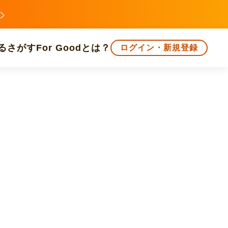
る
さがす
For Goodとは？
ログイン・新規登録
文化
環境・エシカル
人権・マイノリティ
知