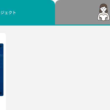
鳥取
島根
岡山
広島
山口
ロジェクト
徳島
香川
愛媛
高知
福岡
佐賀
長崎
熊本
大分
宮崎
鹿児島
沖縄