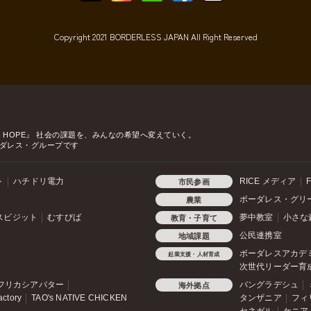
Copyright 2021 BORDERLESS JAPAN All Right Reserved
o HOPE』
社会の課題を、みんなの希望へ変えていく。
ダレス・グループです
ト
ハチドリ電力
RICE メディア
F
市民参画
ボーダレス・グリ
農業
スビジット
むすびば
夢中教室
小さな
教育・子育て
公民連携室
地域課題
ボーダレスアカデ
起業支援・人材育成
次世代リーダー育
フリカシアバター
バングラデシュ
海外拠点
actory
TAO's NATIVE CHICKEN
タンザニア
フィ