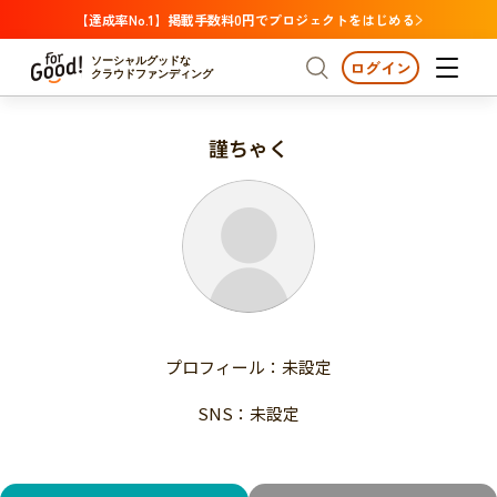
【達成率No.1】掲載手数料0円でプロジェクトをはじめる
ソーシャルグッドな
ログイン
クラウドファンディング
謹ちゃく
プロジェクトからさがす
注目
新着
支援金額が多い
プロジェクトからさがす
注目
新着
支援人数が多い
終了日が近い
支援金額が多い
カテゴリーからさがす
支援人数が多い
国際協力
医療・福祉
子ども・教育
終了日が近い
動物
地域活性
フード・農業
文化
カテゴリーからさがす
国際協力
プロフィール：未設定
環境・エシカル
人権・マイノリティ
医療・福祉
災害
社会貢献
SNS：未設定
子ども・教育
動物
地域からさがす
地域活性
北海道・東北
フード・農業
文化
北海道
青森
岩手
宮城
秋田