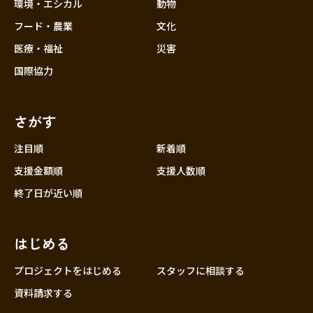
近畿
環境・エシカル
動物
三重
フード・農業
文化
滋賀
医療・福祉
災害
京都
国際協力
大阪
兵庫
さがす
奈良
和歌山
注目順
新着順
中国
支援金額順
支援人数順
鳥取
終了日が近い順
島根
岡山
はじめる
広島
山口
プロジェクトをはじめる
スタッフに相談する
四国
資料請求する
徳島