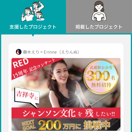
環境・エシカル
山形
福島
人権・マイノリティ
関東
災害
社会貢献
茨城
栃木
群馬
埼玉
千葉
支援したプロジェクト
掲載したプロジェクト
北海道・東北
東京
神奈川
地域からさがす
北海道
中部
青森
新潟
富山
石川
福井
山梨
藤木えり = Erinne（えりんぬ）
岩手
長野
岐阜
静岡
愛知
宮城
近畿
秋田
三重
滋賀
京都
大阪
兵庫
山形
奈良
和歌山
中国
福島
鳥取
島根
岡山
広島
山口
関東
茨城
四国
栃木
徳島
香川
愛媛
高知
九州・沖縄
群馬