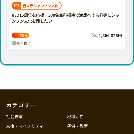
福岡
佐賀
長崎
熊本
大分
埼玉
吉祥寺シャンソン文化
FOR
宮崎
鹿児島
沖縄
千葉
RED15周年を応援！300名無料招待で満席へ！吉祥寺にシャ
ンソン文化を残したい
東京
神奈川
現在
1,866,828円
186
%
中部
残り
終了
新潟
富山
石川
福井
山梨
長野
カテゴリー
岐阜
静岡
社会貢献
地域活性
愛知
人権・マイノリティ
子供・教育