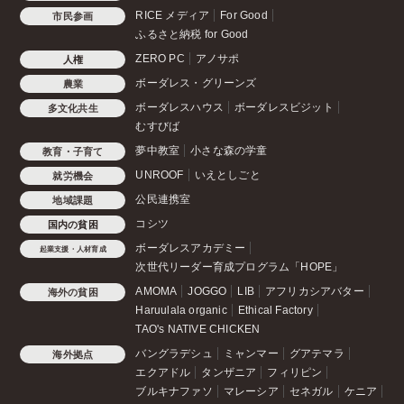
RICE メディア
For Good
市民参画
ふるさと納税 for Good
ZERO PC
アノサポ
人権
ボーダレス・グリーンズ
農業
ボーダレスハウス
ボーダレスビジット
多文化共生
むすびば
夢中教室
小さな森の学童
教育・子育て
UNROOF
いえとしごと
就労機会
公民連携室
地域課題
コシツ
国内の貧困
ボーダレスアカデミー
起業支援・人材育成
次世代リーダー育成プログラム「HOPE」
AMOMA
JOGGO
LIB
アフリカシアバター
海外の貧困
Haruulala organic
Ethical Factory
TAO's NATIVE CHICKEN
バングラデシュ
ミャンマー
グアテマラ
海外拠点
エクアドル
タンザニア
フィリピン
ブルキナファソ
マレーシア
セネガル
ケニア