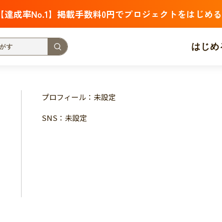
【達成率No.1】掲載手数料0円でプロジェクトをはじめる
はじめ
支援金額が多い
支援人数が多い
終了日が近い
プロフィール：未設定
・福祉
子ども・教育
動物
地域活性
フード・農業
SNS：未設定
北海道
青森
岩手
宮城
秋田
山形
福島
茨城
栃木
群馬
埼玉
千葉
東京
神奈川
新潟
富山
石川
福井
山梨
長野
岐阜
静岡
愛
三重
滋賀
京都
大阪
兵庫
奈良
和歌山