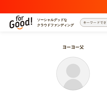
ソーシャルグッドな
クラウドファンディング
プロジェクトからさがす
注目
新着
ヨーヨー父
カテゴリーからさがす
国際協力
医療
災害
社会貢献
北海道・東北
地域からさがす
関東
中部
近畿