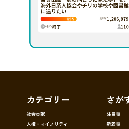
海外日系人協会やチリの学校や図書館
に送りたい
現在
1,206,97
120
%
終了
110
残り
カテゴリー
さが
社会貢献
注目順
人権・マイノリティ
新着順