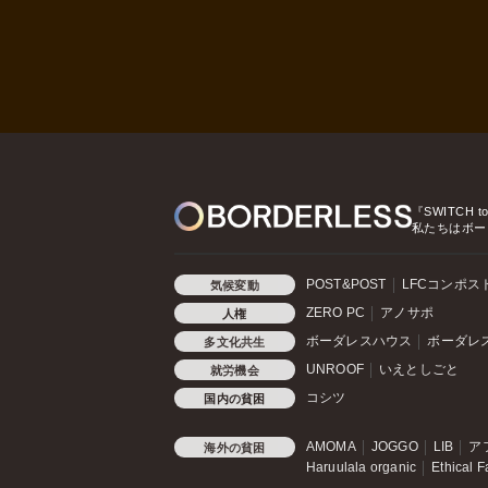
『SWITCH t
私たちはボー
POST&POST
LFCコンポス
気候変動
ZERO PC
アノサポ
人権
ボーダレスハウス
ボーダレ
多文化共生
UNROOF
いえとしごと
就労機会
コシツ
国内の貧困
AMOMA
JOGGO
LIB
ア
海外の貧困
Haruulala organic
Ethical F