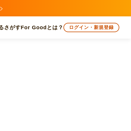
る
さがす
For Goodとは？
ログイン・新規登録
文化
環境・エシカル
人権・マイノリティ
知