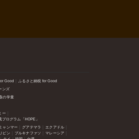
or Good
ふるさと納税 for Good
ーンズ
森の学童
ミー
成プログラム「HOPE」
ミャンマー
グアテマラ
エクアドル
リピン
ブルキナファソ
マレーシア