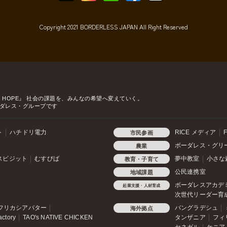
Copyright 2021 BORDERLESS JAPAN All Right Reserved
o HOPE』
社会の課題を、みんなの希望へ変えていく。
ダレス・グループです
ト
ハチドリ電力
RICE メディア
F
市民参画
ボーダレス・グリ
農業
スビジット
むすびば
夢中教室
小さな
教育・子育て
公民連携室
地域課題
ボーダレスアカデ
起業支援・人材育成
次世代リーダー育
フリカシアバター
バングラデシュ
海外拠点
actory
TAO's NATIVE CHICKEN
タンザニア
フィ