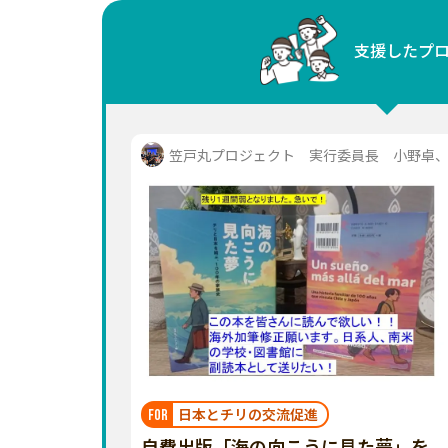
中国
支援したプ
四国
九州・沖縄
笠戸丸プロジェクト 実行委員長 小野卓、..
日本とチリの交流促進
FOR
自費出版「海の向こうに見た夢」を、