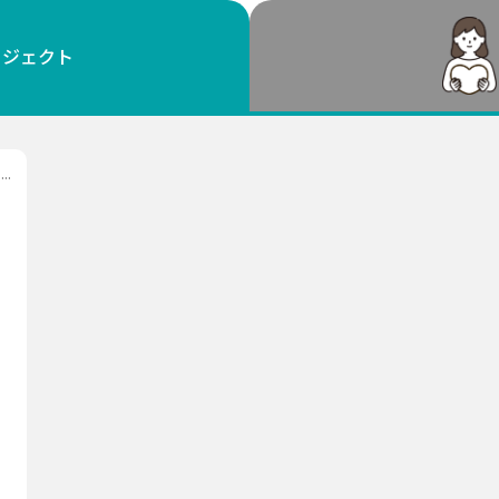
鳥取
島根
岡山
広島
山口
ロジェクト
徳島
香川
愛媛
高知
福岡
佐賀
長崎
熊本
大分
宮崎
鹿児島
沖縄
.