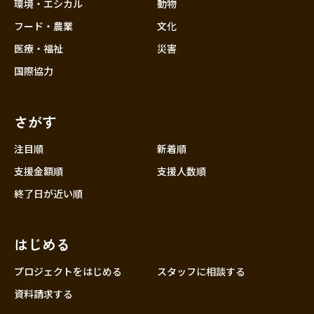
近畿
環境・エシカル
動物
三重
フード・農業
文化
滋賀
医療・福祉
災害
京都
国際協力
大阪
兵庫
さがす
奈良
和歌山
注目順
新着順
中国
支援金額順
支援人数順
鳥取
終了日が近い順
島根
岡山
はじめる
広島
山口
プロジェクトをはじめる
スタッフに相談する
四国
資料請求する
徳島