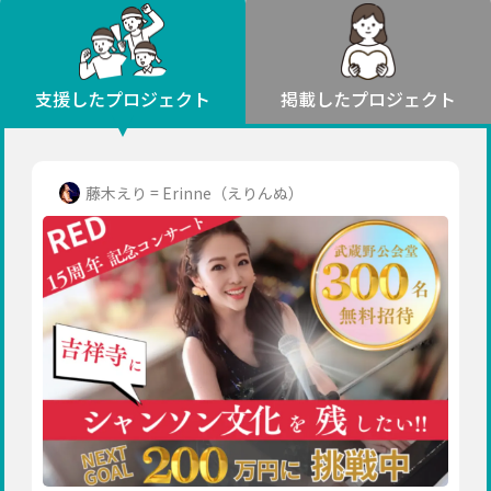
環境・エシカル
山形
福島
人権・マイノリティ
関東
災害
社会貢献
茨城
栃木
群馬
埼玉
千葉
支援したプロジェクト
掲載したプロジェクト
北海道・東北
東京
神奈川
地域からさがす
北海道
中部
青森
新潟
富山
石川
福井
山梨
藤木えり = Erinne（えりんぬ）
岩手
長野
岐阜
静岡
愛知
宮城
近畿
秋田
三重
滋賀
京都
大阪
兵庫
山形
奈良
和歌山
中国
福島
鳥取
島根
岡山
広島
山口
関東
茨城
四国
栃木
徳島
香川
愛媛
高知
九州・沖縄
群馬