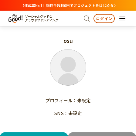
【達成率No.1】掲載手数料0円でプロジェクトをはじめる
ソーシャルグッドな
ログイン
クラウドファンディング
osu
プロジェクトからさがす
注目
新着
支援金額が多い
プロジェクトからさがす
注目
新着
支援人数が多い
終了日が近い
支援金額が多い
カテゴリーからさがす
支援人数が多い
国際協力
医療・福祉
子ども・教育
終了日が近い
動物
地域活性
フード・農業
文化
カテゴリーからさがす
国際協力
プロフィール：未設定
環境・エシカル
人権・マイノリティ
医療・福祉
災害
社会貢献
SNS：未設定
子ども・教育
動物
地域からさがす
地域活性
北海道・東北
フード・農業
文化
北海道
青森
岩手
宮城
秋田