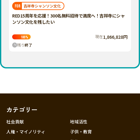
福岡
佐賀
長崎
熊本
大分
埼玉
吉祥寺シャンソン文化
FOR
宮崎
鹿児島
沖縄
千葉
RED15周年を応援！300名無料招待で満席へ！吉祥寺にシャ
ンソン文化を残したい
東京
神奈川
現在
1,866,828円
186
%
中部
残り
終了
新潟
富山
石川
福井
山梨
長野
カテゴリー
岐阜
静岡
社会貢献
地域活性
愛知
人権・マイノリティ
子供・教育