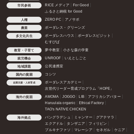
RICE メディア
For Good
市民参画
ふるさと納税 for Good
ZERO PC
アノサポ
人権
ボーダレス・グリーンズ
農業
ボーダレスハウス
ボーダレスビジット
多文化共生
むすびば
夢中教室
小さな森の学童
教育・子育て
UNROOF
いえとしごと
就労機会
公民連携室
地域課題
コシツ
国内の貧困
ボーダレスアカデミー
起業支援・人材育成
次世代リーダー育成プログラム「HOPE」
AMOMA
JOGGO
LIB
アフリカシアバター
海外の貧困
Haruulala organic
Ethical Factory
TAO's NATIVE CHICKEN
バングラデシュ
ミャンマー
グアテマラ
海外拠点
エクアドル
タンザニア
フィリピン
ブルキナファソ
マレーシア
セネガル
ケニア