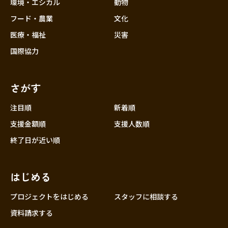
近畿
環境・エシカル
動物
三重
フード・農業
文化
滋賀
医療・福祉
災害
京都
国際協力
大阪
兵庫
さがす
奈良
和歌山
注目順
新着順
中国
支援金額順
支援人数順
鳥取
終了日が近い順
島根
岡山
はじめる
広島
山口
プロジェクトをはじめる
スタッフに相談する
四国
資料請求する
徳島