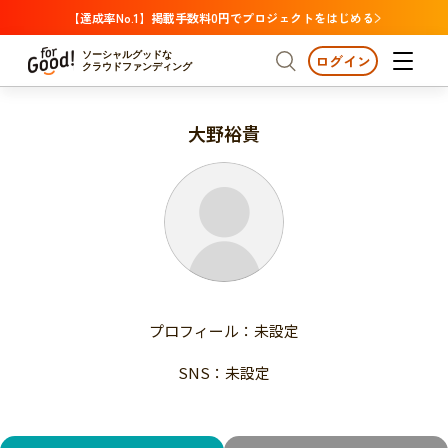
【達成率No.1】掲載手数料0円でプロジェクトをはじめる
ソーシャルグッドな
ログイン
クラウドファンディング
大野裕貴
プロジェクトからさがす
注目
新着
支援金額が多い
プロジェクトからさがす
注目
新着
支援人数が多い
終了日が近い
支援金額が多い
カテゴリーからさがす
支援人数が多い
国際協力
医療・福祉
子ども・教育
終了日が近い
動物
地域活性
フード・農業
文化
カテゴリーからさがす
国際協力
プロフィール：未設定
環境・エシカル
人権・マイノリティ
医療・福祉
災害
社会貢献
SNS：未設定
子ども・教育
動物
地域からさがす
地域活性
北海道・東北
フード・農業
文化
北海道
青森
岩手
宮城
秋田