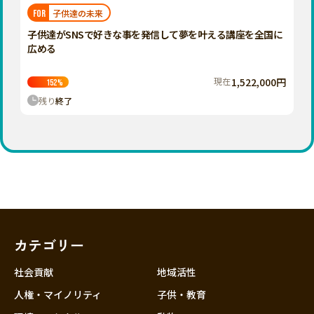
福岡
佐賀
長崎
熊本
大分
埼玉
子供達の未来
FOR
宮崎
鹿児島
沖縄
千葉
子供達がSNSで好きな事を発信して夢を叶える講座を全国に
広める
東京
神奈川
現在
1,522,000円
152
%
中部
残り
終了
新潟
富山
石川
福井
山梨
長野
カテゴリー
岐阜
静岡
社会貢献
地域活性
愛知
人権・マイノリティ
子供・教育