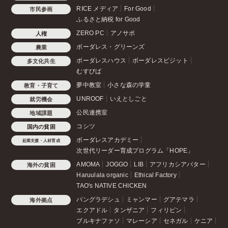
RICE メディア
For Good
市民参画
ふるさと納税 for Good
ZERO PC
アノサポ
人権
ボーダレス・グリーンズ
農業
ボーダレスハウス
ボーダレスビジット
多文化共生
むすびば
夢中教室
小さな森の学童
教育・子育て
UNROOF
いえとしごと
就労機会
公民連携室
地域課題
コシツ
国内の貧困
ボーダレスアカデミー
起業支援・人材育成
次世代リーダー育成プログラム「HOPE」
AMOMA
JOGGO
LIB
アフリカシアバター
海外の貧困
Haruulala organic
Ethical Factory
TAO's NATIVE CHICKEN
バングラデシュ
ミャンマー
グアテマラ
海外拠点
エクアドル
タンザニア
フィリピン
ブルキナファソ
マレーシア
セネガル
ケニア