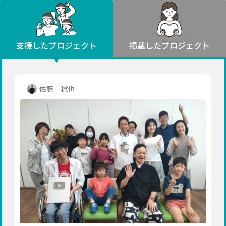
環境・エシカル
山形
福島
人権・マイノリティ
関東
災害
社会貢献
茨城
栃木
群馬
埼玉
千葉
支援したプロジェクト
掲載したプロジェクト
北海道・東北
東京
神奈川
地域からさがす
北海道
中部
青森
新潟
富山
石川
福井
山梨
佐藤 稔也
岩手
長野
岐阜
静岡
愛知
宮城
近畿
秋田
三重
滋賀
京都
大阪
兵庫
山形
奈良
和歌山
中国
福島
鳥取
島根
岡山
広島
山口
関東
茨城
四国
栃木
徳島
香川
愛媛
高知
九州・沖縄
群馬