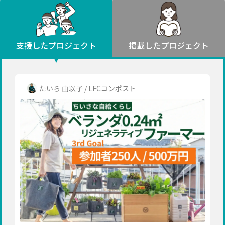
環境・エシカル
山形
福島
人権・マイノリティ
関東
災害
社会貢献
茨城
栃木
群馬
埼玉
千葉
支援したプロジェクト
掲載したプロジェクト
北海道・東北
東京
神奈川
地域からさがす
北海道
中部
青森
新潟
富山
石川
福井
山梨
たいら 由以子 / LFCコンポスト
岩手
長野
岐阜
静岡
愛知
宮城
近畿
秋田
三重
滋賀
京都
大阪
兵庫
山形
奈良
和歌山
中国
福島
鳥取
島根
岡山
広島
山口
関東
茨城
四国
栃木
徳島
香川
愛媛
高知
九州・沖縄
群馬