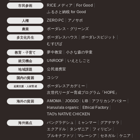
RICE メディア
For Good
市民参画
ふるさと納税 for Good
ZERO PC
アノサポ
人権
ボーダレス・グリーンズ
農業
ボーダレスハウス
ボーダレスビジット
多文化共生
むすびば
夢中教室
小さな森の学童
教育・子育て
UNROOF
いえとしごと
就労機会
公民連携室
地域課題
コシツ
国内の貧困
ボーダレスアカデミー
起業支援・人材育成
次世代リーダー育成プログラム「HOPE」
AMOMA
JOGGO
LIB
アフリカシアバター
海外の貧困
Haruulala organic
Ethical Factory
TAO's NATIVE CHICKEN
バングラデシュ
ミャンマー
グアテマラ
海外拠点
エクアドル
タンザニア
フィリピン
ブルキナファソ
マレーシア
セネガル
ケニア