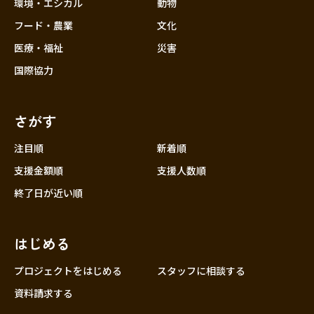
近畿
環境・エシカル
動物
三重
フード・農業
文化
滋賀
医療・福祉
災害
京都
国際協力
大阪
兵庫
さがす
奈良
和歌山
注目順
新着順
中国
支援金額順
支援人数順
鳥取
終了日が近い順
島根
岡山
はじめる
広島
山口
プロジェクトをはじめる
スタッフに相談する
四国
資料請求する
徳島