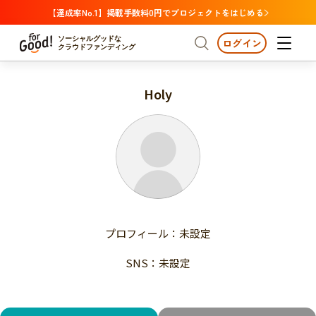
【達成率No.1】掲載手数料0円でプロジェクトをはじめる
ソーシャルグッドな
ログイン
クラウドファンディング
Holy
プロジェクトからさがす
注目
新着
支援金額が多い
プロジェクトからさがす
注目
新着
支援人数が多い
終了日が近い
支援金額が多い
カテゴリーからさがす
支援人数が多い
国際協力
医療・福祉
子ども・教育
終了日が近い
動物
地域活性
フード・農業
文化
カテゴリーからさがす
国際協力
プロフィール：未設定
環境・エシカル
人権・マイノリティ
医療・福祉
災害
社会貢献
SNS：未設定
子ども・教育
動物
地域からさがす
地域活性
北海道・東北
フード・農業
文化
北海道
青森
岩手
宮城
秋田