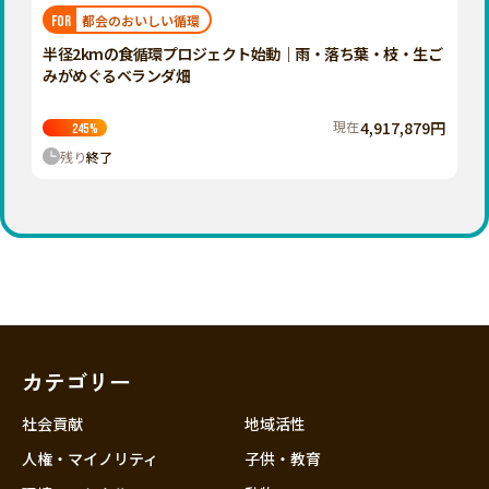
福岡
佐賀
長崎
熊本
大分
埼玉
都会のおいしい循環
FOR
宮崎
鹿児島
沖縄
千葉
半径2kmの食循環プロジェクト始動｜雨・落ち葉・枝・生ご
みがめぐるベランダ畑
東京
神奈川
現在
4,917,879円
245
%
中部
残り
終了
新潟
富山
石川
福井
山梨
長野
カテゴリー
岐阜
静岡
社会貢献
地域活性
愛知
人権・マイノリティ
子供・教育