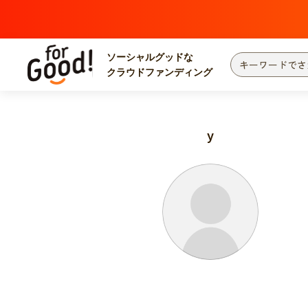
ソーシャルグッドな
クラウドファンディング
プロジェクトからさがす
注目
新着
y
カテゴリーからさがす
国際協力
医療
災害
社会貢献
北海道・東北
地域からさがす
関東
中部
近畿