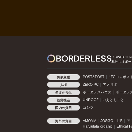
『SWITCH t
私たちはボー
POST&POST
LFCコンポス
気候変動
ZERO PC
アノサポ
人権
ボーダレスハウス
ボーダレ
多文化共生
UNROOF
いえとしごと
就労機会
コシツ
国内の貧困
AMOMA
JOGGO
LIB
ア
海外の貧困
Haruulala organic
Ethical F