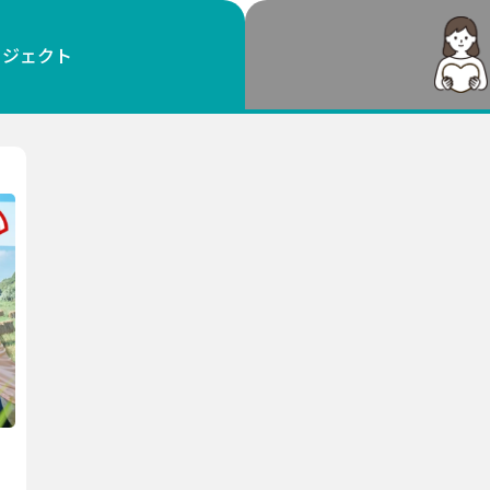
鳥取
島根
岡山
広島
山口
ロジェクト
徳島
香川
愛媛
高知
福岡
佐賀
長崎
熊本
大分
宮崎
鹿児島
沖縄