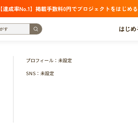
【達成率No.1】掲載手数料0円でプロジェクトをはじめる
はじめ
支援金額が多い
支援人数が多い
終了日が近い
プロフィール：未設定
・福祉
子ども・教育
動物
地域活性
フード・農業
SNS：未設定
北海道
青森
岩手
宮城
秋田
山形
福島
茨城
栃木
群馬
埼玉
千葉
東京
神奈川
新潟
富山
石川
福井
山梨
長野
岐阜
静岡
愛
三重
滋賀
京都
大阪
兵庫
奈良
和歌山