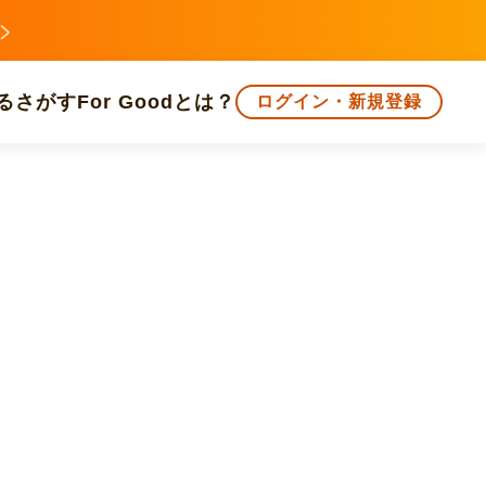
る
さがす
For Goodとは？
ログイン・新規登録
文化
環境・エシカル
人権・マイノリティ
知