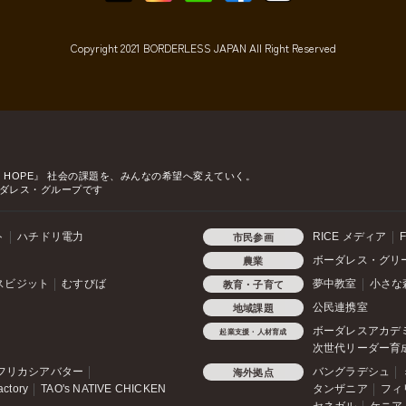
Copyright 2021 BORDERLESS JAPAN All Right Reserved
o HOPE』
社会の課題を、みんなの希望へ変えていく。
ダレス・グループです
ト
ハチドリ電力
RICE メディア
F
市民参画
ボーダレス・グリ
農業
スビジット
むすびば
夢中教室
小さな
教育・子育て
公民連携室
地域課題
ボーダレスアカデ
起業支援・人材育成
次世代リーダー育
フリカシアバター
バングラデシュ
海外拠点
actory
TAO's NATIVE CHICKEN
タンザニア
フィ