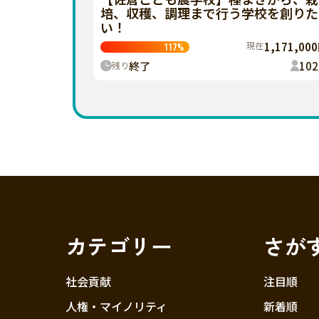
培、収穫、調理まで行う学校を創りた
い！
現在
1,171,00
117
%
終了
102
残り
カテゴリー
さが
社会貢献
注目順
人権・マイノリティ
新着順