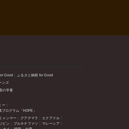
or Good
ふるさと納税 for Good
ーンズ
森の学童
ミー
成プログラム「HOPE」
ミャンマー
グアテマラ
エクアドル
リピン
ブルキナファソ
マレーシア