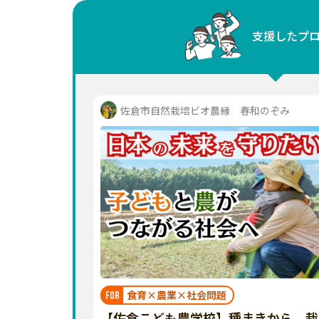
中国
支援したプ
四国
九州・沖縄
佐倉市自然栽培ビオ農縁 春和のぞみ
食育×農業×社会問題
FOR
【佐倉こども農学校】種まきから、栽