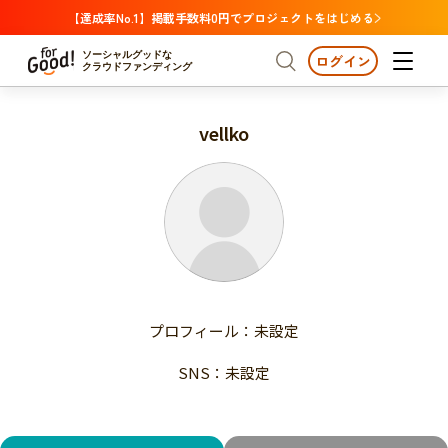
【達成率No.1】掲載手数料0円でプロジェクトをはじめる
ソーシャルグッドな
ログイン
クラウドファンディング
vellko
プロジェクトからさがす
注目
新着
支援金額が多い
プロジェクトからさがす
注目
新着
支援人数が多い
終了日が近い
支援金額が多い
カテゴリーからさがす
支援人数が多い
国際協力
医療・福祉
子ども・教育
終了日が近い
動物
地域活性
フード・農業
文化
カテゴリーからさがす
国際協力
プロフィール：未設定
環境・エシカル
人権・マイノリティ
医療・福祉
災害
社会貢献
SNS：未設定
子ども・教育
動物
地域からさがす
地域活性
北海道・東北
フード・農業
文化
北海道
青森
岩手
宮城
秋田