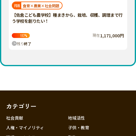
福岡
佐賀
長崎
熊本
大分
埼玉
食育×農業×社会問題
FOR
宮崎
鹿児島
沖縄
千葉
【佐倉こども農学校】種まきから、栽培、収穫、調理まで行
う学校を創りたい！
東京
神奈川
現在
1,171,000円
117
%
中部
残り
終了
新潟
富山
石川
福井
山梨
長野
カテゴリー
岐阜
静岡
社会貢献
地域活性
愛知
人権・マイノリティ
子供・教育