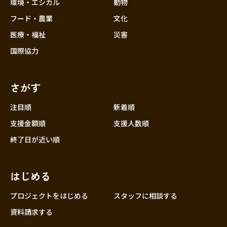
近畿
環境・エシカル
動物
三重
フード・農業
文化
滋賀
医療・福祉
災害
京都
国際協力
大阪
兵庫
さがす
奈良
和歌山
注目順
新着順
中国
支援金額順
支援人数順
鳥取
終了日が近い順
島根
岡山
はじめる
広島
山口
プロジェクトをはじめる
スタッフに相談する
四国
資料請求する
徳島