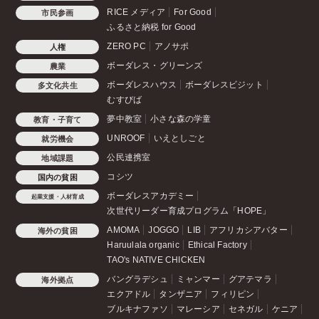
RICE メディア
For Good
市民参画
ふるさと納税 for Good
ZERO PC
アノサポ
人権
ボーダレス・グリーンズ
農業
ボーダレスハウス
ボーダレスビジット
多文化共生
むすびば
夢中教室
小さな森の学童
教育・子育て
UNROOF
いえとしごと
就労機会
公民連携室
地域課題
コシツ
国内の貧困
ボーダレスアカデミー
起業支援・人材育成
次世代リーダー育成プログラム「HOPE」
AMOMA
JOGGO
LIB
アフリカシアバター
海外の貧困
Haruulala organic
Ethical Factory
TAO's NATIVE CHICKEN
バングラデシュ
ミャンマー
グアテマラ
海外拠点
エクアドル
タンザニア
フィリピン
ブルキナファソ
マレーシア
セネガル
ケニア