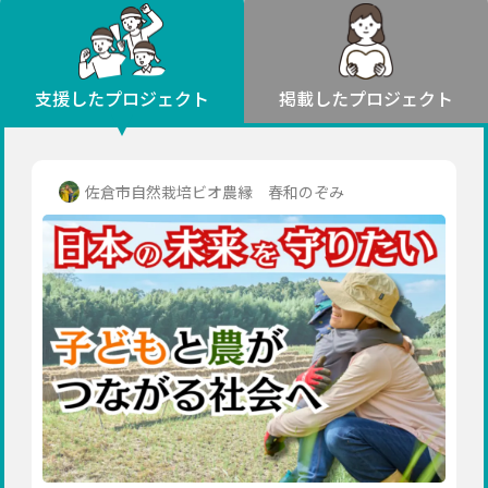
環境・エシカル
山形
福島
人権・マイノリティ
関東
災害
社会貢献
茨城
栃木
群馬
埼玉
千葉
支援したプロジェクト
掲載したプロジェクト
北海道・東北
東京
神奈川
地域からさがす
北海道
中部
青森
新潟
富山
石川
福井
山梨
佐倉市自然栽培ビオ農縁 春和のぞみ
岩手
長野
岐阜
静岡
愛知
宮城
近畿
秋田
三重
滋賀
京都
大阪
兵庫
山形
奈良
和歌山
中国
福島
鳥取
島根
岡山
広島
山口
関東
茨城
四国
栃木
徳島
香川
愛媛
高知
九州・沖縄
群馬