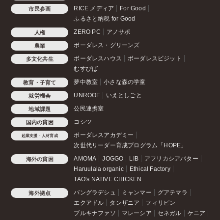
RICE メディア
For Good
市民参画
ふるさと納税 for Good
ZERO PC
アノサポ
人権
ボーダレス・グリーンズ
農業
ボーダレスハウス
ボーダレスビジット
多文化共生
むすびば
夢中教室
小さな森の学童
教育・子育て
UNROOF
いえとしごと
就労機会
公民連携室
地域課題
コシツ
国内の貧困
ボーダレスアカデミー
起業支援・人材育成
次世代リーダー育成プログラム「HOPE」
AMOMA
JOGGO
LIB
アフリカシアバター
海外の貧困
Haruulala organic
Ethical Factory
TAO's NATIVE CHICKEN
バングラデシュ
ミャンマー
グアテマラ
海外拠点
エクアドル
タンザニア
フィリピン
ブルキナファソ
マレーシア
セネガル
ケニア