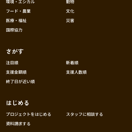
近畿
環境・エシカル
動物
三重
フード・農業
文化
滋賀
医療・福祉
災害
京都
国際協力
大阪
兵庫
さがす
奈良
和歌山
注目順
新着順
中国
支援金額順
支援人数順
鳥取
終了日が近い順
島根
岡山
はじめる
広島
山口
プロジェクトをはじめる
スタッフに相談する
四国
資料請求する
徳島