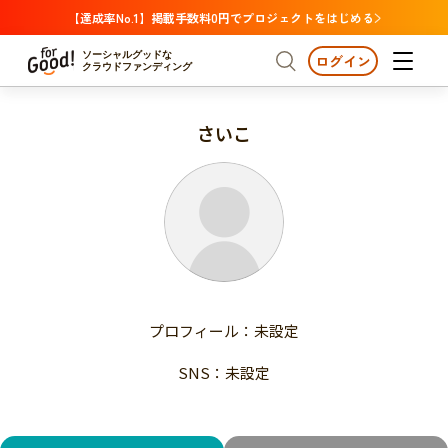
【達成率No.1】掲載手数料0円でプロジェクトをはじめる
ソーシャルグッドな
ログイン
クラウドファンディング
さいこ
プロジェクトからさがす
注目
新着
支援金額が多い
プロジェクトからさがす
注目
新着
支援人数が多い
終了日が近い
支援金額が多い
カテゴリーからさがす
支援人数が多い
国際協力
医療・福祉
子ども・教育
終了日が近い
動物
地域活性
フード・農業
文化
カテゴリーからさがす
国際協力
プロフィール：未設定
環境・エシカル
人権・マイノリティ
医療・福祉
災害
社会貢献
SNS：未設定
子ども・教育
動物
地域からさがす
地域活性
北海道・東北
フード・農業
文化
北海道
青森
岩手
宮城
秋田