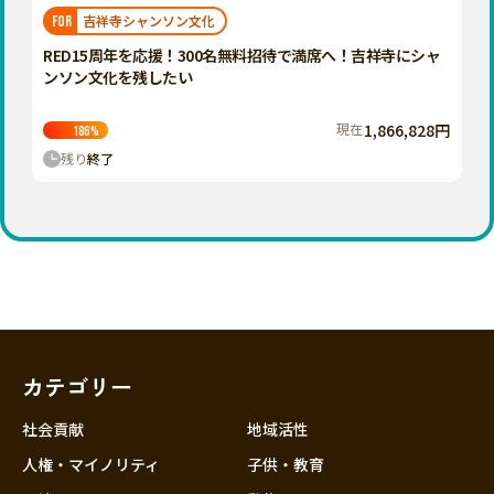
福岡
佐賀
長崎
熊本
大分
埼玉
吉祥寺シャンソン文化
FOR
宮崎
鹿児島
沖縄
千葉
RED15周年を応援！300名無料招待で満席へ！吉祥寺にシャ
ンソン文化を残したい
東京
神奈川
現在
1,866,828円
186
%
中部
残り
終了
新潟
富山
石川
福井
山梨
長野
カテゴリー
岐阜
静岡
社会貢献
地域活性
愛知
人権・マイノリティ
子供・教育