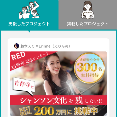
環境・エシカル
山形
福島
人権・マイノリティ
関東
災害
社会貢献
茨城
栃木
群馬
埼玉
千葉
支援したプロジェクト
掲載したプロジェクト
北海道・東北
東京
神奈川
地域からさがす
北海道
中部
青森
新潟
富山
石川
福井
山梨
藤木えり = Erinne（えりんぬ）
岩手
長野
岐阜
静岡
愛知
宮城
近畿
秋田
三重
滋賀
京都
大阪
兵庫
山形
奈良
和歌山
中国
福島
鳥取
島根
岡山
広島
山口
関東
茨城
四国
栃木
徳島
香川
愛媛
高知
九州・沖縄
群馬