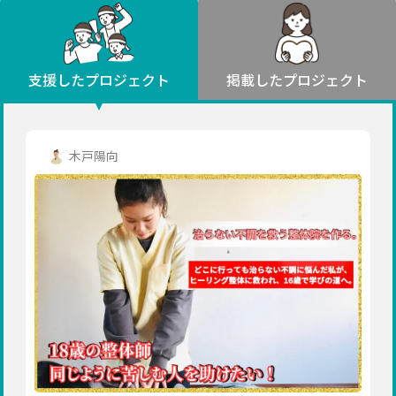
環境・エシカル
山形
福島
人権・マイノリティ
関東
災害
社会貢献
茨城
栃木
群馬
埼玉
千葉
支援したプロジェクト
掲載したプロジェクト
北海道・東北
東京
神奈川
地域からさがす
北海道
中部
青森
新潟
富山
石川
福井
山梨
木戸陽向
岩手
長野
岐阜
静岡
愛知
宮城
近畿
秋田
三重
滋賀
京都
大阪
兵庫
山形
奈良
和歌山
中国
福島
鳥取
島根
岡山
広島
山口
関東
茨城
四国
栃木
徳島
香川
愛媛
高知
九州・沖縄
群馬