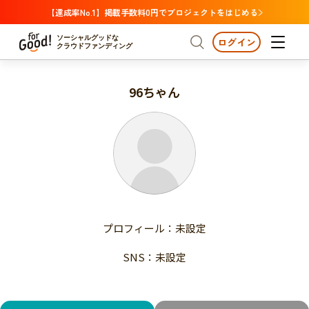
【達成率No.1】掲載手数料0円でプロジェクトをはじめる
ソーシャルグッドな
ログイン
クラウドファンディング
96ちゃん
プロジェクトからさがす
注目
新着
支援金額が多い
プロジェクトからさがす
注目
新着
支援人数が多い
終了日が近い
支援金額が多い
カテゴリーからさがす
支援人数が多い
国際協力
医療・福祉
子ども・教育
終了日が近い
動物
地域活性
フード・農業
文化
カテゴリーからさがす
国際協力
プロフィール：未設定
環境・エシカル
人権・マイノリティ
医療・福祉
災害
社会貢献
SNS：未設定
子ども・教育
動物
地域からさがす
地域活性
北海道・東北
フード・農業
文化
北海道
青森
岩手
宮城
秋田