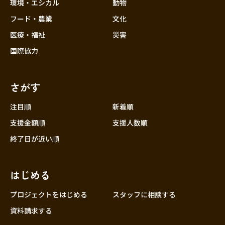
近畿
環境・エシカル
動物
三重
フード・農業
文化
滋賀
医療・福祉
災害
京都
国際協力
大阪
兵庫
さがす
奈良
和歌山
注目順
新着順
中国
支援金額順
支援人数順
鳥取
終了日が近い順
島根
岡山
はじめる
広島
山口
プロジェクトをはじめる
スタッフに相談する
四国
資料請求する
徳島