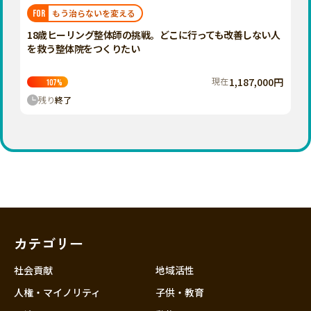
福岡
佐賀
長崎
熊本
大分
埼玉
もう治らないを変える
FOR
宮崎
鹿児島
沖縄
千葉
18歳ヒーリング整体師の挑戦。どこに行っても改善しない人
を救う整体院をつくりたい
東京
神奈川
現在
1,187,000円
107
%
中部
残り
終了
新潟
富山
石川
福井
山梨
長野
カテゴリー
岐阜
静岡
社会貢献
地域活性
愛知
人権・マイノリティ
子供・教育