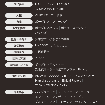
RICE メディア
For Good
市民参画
ふるさと納税 for Good
ZERO PC
アノサポ
人権
ボーダレス・グリーンズ
農業
ボーダレスハウス
ボーダレスビジット
多文化共生
むすびば
夢中教室
小さな森の学童
教育・子育て
UNROOF
いえとしごと
就労機会
公民連携室
地域課題
コシツ
国内の貧困
ボーダレスアカデミー
起業支援・人材育成
次世代リーダー育成プログラム「HOPE」
AMOMA
JOGGO
LIB
アフリカシアバター
海外の貧困
Haruulala organic
Ethical Factory
TAO's NATIVE CHICKEN
バングラデシュ
ミャンマー
グアテマラ
海外拠点
エクアドル
タンザニア
フィリピン
ブルキナファソ
マレーシア
セネガル
ケニア