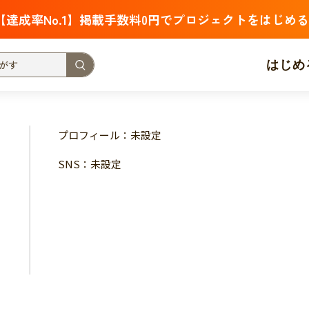
【達成率No.1】掲載手数料0円でプロジェクトをはじめる
はじめ
支援金額が多い
支援人数が多い
終了日が近い
プロフィール：未設定
・福祉
子ども・教育
動物
地域活性
フード・農業
SNS：未設定
北海道
青森
岩手
宮城
秋田
山形
福島
茨城
栃木
群馬
埼玉
千葉
東京
神奈川
新潟
富山
石川
福井
山梨
長野
岐阜
静岡
愛
三重
滋賀
京都
大阪
兵庫
奈良
和歌山