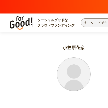
ソーシャルグッドな
クラウドファンディング
プロジェクトからさがす
注目
新着
小笠原花恋
カテゴリーからさがす
国際協力
医療
災害
社会貢献
北海道・東北
地域からさがす
関東
中部
近畿