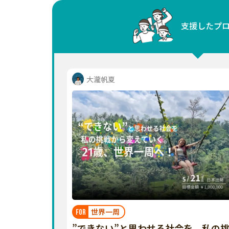
中国
支援したプ
四国
九州・沖縄
大瀧帆夏
世界一周
FOR
”できない”と思わせる社会を、私の