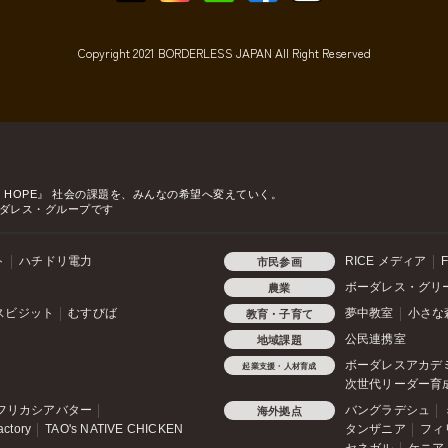
Copyright 2021 BORDERLESS JAPAN All Right Reserved
o HOPE』
社会の課題を、みんなの希望へ変えていく。
ダレス・グループです
ト
ハチドリ電力
RICE メディア
F
市民参画
ボーダレス・グリ
農業
スビジット
むすびば
夢中教室
小さな
教育・子育て
公民連携室
地域課題
ボーダレスアカデ
起業支援・人材育成
次世代リーダー育
フリカシアバター
バングラデシュ
海外拠点
actory
TAO's NATIVE CHICKEN
タンザニア
フィ