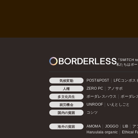
『SWITCH t
私たちはボー
POST&POST
LFCコンポス
気候変動
ZERO PC
アノサポ
人権
ボーダレスハウス
ボーダレ
多文化共生
UNROOF
いえとしごと
就労機会
コシツ
国内の貧困
AMOMA
JOGGO
LIB
ア
海外の貧困
Haruulala organic
Ethical F