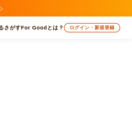
る
さがす
For Goodとは？
ログイン・新規登録
文化
環境・エシカル
人権・マイノリティ
知