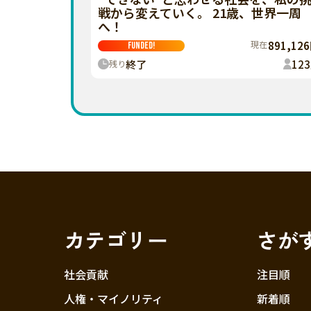
戦から変えていく。 21歳、世界一周
へ！
現在
891,12
FUNDED!
終了
123
残り
カテゴリー
さが
社会貢献
注目順
人権・マイノリティ
新着順