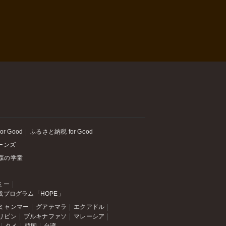
or Good
ふるさと納税 for Good
ーンズ
森の学童
ミー
成プログラム「HOPE」
ミャンマー
グアテマラ
エクアドル
リピン
ブルキナファソ
マレーシア