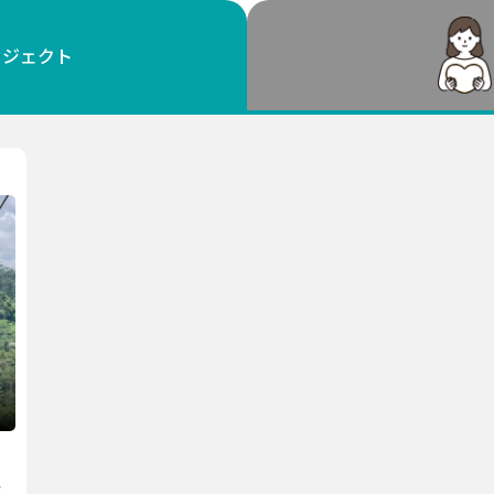
鳥取
島根
岡山
広島
山口
ロジェクト
徳島
香川
愛媛
高知
福岡
佐賀
長崎
熊本
大分
宮崎
鹿児島
沖縄
挑