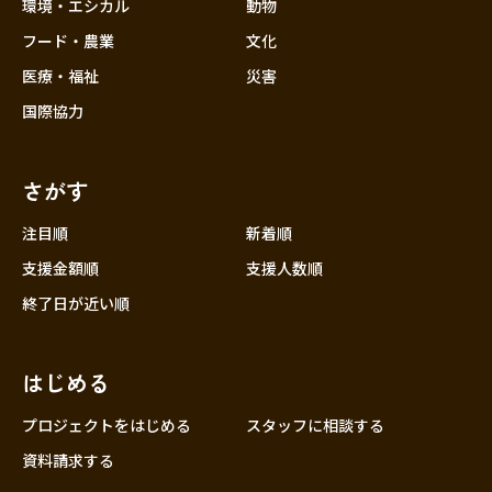
近畿
環境・エシカル
動物
三重
フード・農業
文化
滋賀
医療・福祉
災害
京都
国際協力
大阪
兵庫
さがす
奈良
和歌山
注目順
新着順
中国
支援金額順
支援人数順
鳥取
終了日が近い順
島根
岡山
はじめる
広島
山口
プロジェクトをはじめる
スタッフに相談する
四国
資料請求する
徳島