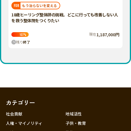
福岡
佐賀
長崎
熊本
大分
埼玉
もう治らないを変える
FOR
宮崎
鹿児島
沖縄
千葉
18歳ヒーリング整体師の挑戦。どこに行っても改善しない人
を救う整体院をつくりたい
東京
神奈川
現在
1,187,000円
107
%
中部
残り
終了
新潟
富山
石川
福井
山梨
長野
カテゴリー
岐阜
静岡
社会貢献
地域活性
愛知
人権・マイノリティ
子供・教育