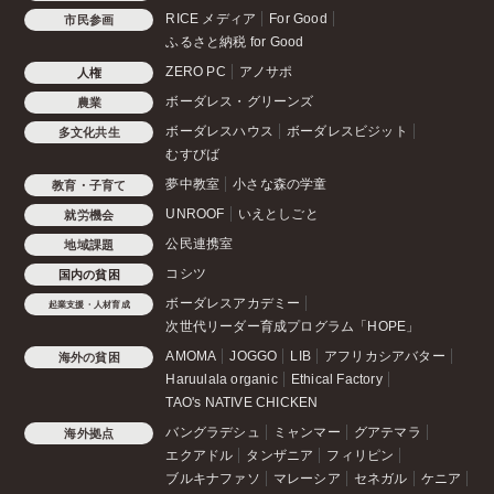
RICE メディア
For Good
市民参画
ふるさと納税 for Good
ZERO PC
アノサポ
人権
ボーダレス・グリーンズ
農業
ボーダレスハウス
ボーダレスビジット
多文化共生
むすびば
夢中教室
小さな森の学童
教育・子育て
UNROOF
いえとしごと
就労機会
公民連携室
地域課題
コシツ
国内の貧困
ボーダレスアカデミー
起業支援・人材育成
次世代リーダー育成プログラム「HOPE」
AMOMA
JOGGO
LIB
アフリカシアバター
海外の貧困
Haruulala organic
Ethical Factory
TAO's NATIVE CHICKEN
バングラデシュ
ミャンマー
グアテマラ
海外拠点
エクアドル
タンザニア
フィリピン
ブルキナファソ
マレーシア
セネガル
ケニア