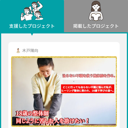
環境・エシカル
山形
福島
人権・マイノリティ
関東
災害
社会貢献
茨城
栃木
群馬
埼玉
千葉
支援したプロジェクト
掲載したプロジェクト
北海道・東北
東京
神奈川
地域からさがす
北海道
中部
青森
新潟
富山
石川
福井
山梨
木戸陽向
岩手
長野
岐阜
静岡
愛知
宮城
近畿
秋田
三重
滋賀
京都
大阪
兵庫
山形
奈良
和歌山
中国
福島
鳥取
島根
岡山
広島
山口
関東
茨城
四国
栃木
徳島
香川
愛媛
高知
九州・沖縄
群馬