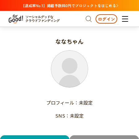
【達成率No.1】掲載手数料0円でプロジェクトをはじめる
ソーシャルグッドな
ログイン
クラウドファンディング
ななちゃん
プロジェクトからさがす
注目
新着
支援金額が多い
プロジェクトからさがす
注目
新着
支援人数が多い
終了日が近い
支援金額が多い
カテゴリーからさがす
支援人数が多い
国際協力
医療・福祉
子ども・教育
終了日が近い
動物
地域活性
フード・農業
文化
カテゴリーからさがす
国際協力
プロフィール：未設定
環境・エシカル
人権・マイノリティ
医療・福祉
災害
社会貢献
SNS：未設定
子ども・教育
動物
地域からさがす
地域活性
北海道・東北
フード・農業
文化
北海道
青森
岩手
宮城
秋田