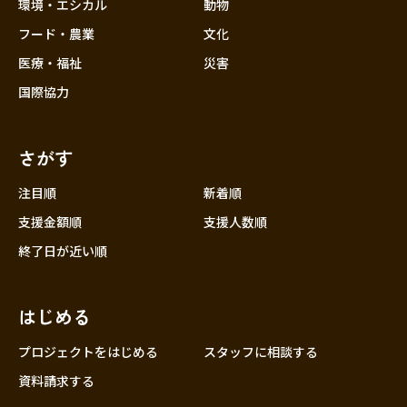
近畿
環境・エシカル
動物
三重
フード・農業
文化
滋賀
医療・福祉
災害
京都
国際協力
大阪
兵庫
さがす
奈良
和歌山
注目順
新着順
中国
支援金額順
支援人数順
鳥取
終了日が近い順
島根
岡山
はじめる
広島
山口
プロジェクトをはじめる
スタッフに相談する
四国
資料請求する
徳島