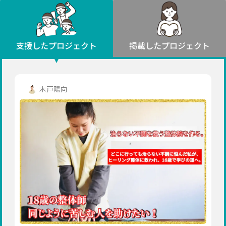
環境・エシカル
山形
福島
人権・マイノリティ
関東
災害
社会貢献
茨城
栃木
群馬
埼玉
千葉
支援したプロジェクト
掲載したプロジェクト
北海道・東北
東京
神奈川
地域からさがす
北海道
中部
青森
新潟
富山
石川
福井
山梨
木戸陽向
岩手
長野
岐阜
静岡
愛知
宮城
近畿
秋田
三重
滋賀
京都
大阪
兵庫
山形
奈良
和歌山
中国
福島
鳥取
島根
岡山
広島
山口
関東
茨城
四国
栃木
徳島
香川
愛媛
高知
九州・沖縄
群馬