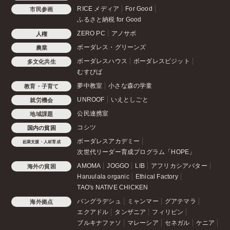
RICE メディア
For Good
市民参画
ふるさと納税 for Good
ZERO PC
アノサポ
人権
ボーダレス・グリーンズ
農業
ボーダレスハウス
ボーダレスビジット
多文化共生
むすびば
夢中教室
小さな森の学童
教育・子育て
UNROOF
いえとしごと
就労機会
公民連携室
地域課題
コシツ
国内の貧困
ボーダレスアカデミー
起業支援・人材育成
次世代リーダー育成プログラム「HOPE」
AMOMA
JOGGO
LIB
アフリカシアバター
海外の貧困
Haruulala organic
Ethical Factory
TAO's NATIVE CHICKEN
バングラデシュ
ミャンマー
グアテマラ
海外拠点
エクアドル
タンザニア
フィリピン
ブルキナファソ
マレーシア
セネガル
ケニア