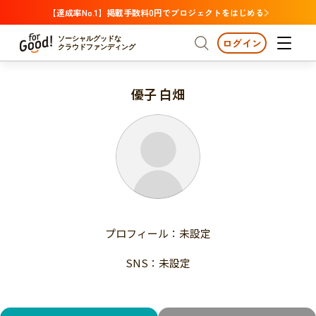
【達成率No.1】掲載手数料0円でプロジェクトをはじめる
ソーシャルグッドな
ログイン
クラウドファンディング
優子 白畑
プロジェクトからさがす
注目
新着
支援金額が多い
プロジェクトからさがす
注目
新着
支援人数が多い
終了日が近い
支援金額が多い
カテゴリーからさがす
支援人数が多い
国際協力
医療・福祉
子ども・教育
終了日が近い
動物
地域活性
フード・農業
文化
カテゴリーからさがす
国際協力
プロフィール：未設定
環境・エシカル
人権・マイノリティ
医療・福祉
災害
社会貢献
SNS：未設定
子ども・教育
動物
地域からさがす
地域活性
北海道・東北
フード・農業
文化
北海道
青森
岩手
宮城
秋田