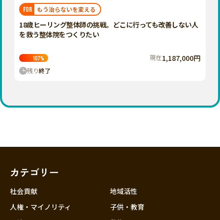
福岡
佐賀
長崎
熊本
大分
埼玉
もう治らないを変える
FOR
宮崎
鹿児島
沖縄
千葉
18歳ヒーリング整体師の挑戦。どこに行っても改善しない人
を救う整体院をつくりたい
東京
神奈川
現在
1,187,000円
107
%
中部
残り
終了
新潟
富山
石川
福井
山梨
長野
カテゴリー
岐阜
静岡
社会貢献
地域活性
愛知
人権・マイノリティ
子供・教育