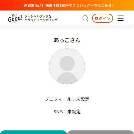
【達成率No.1】掲載手数料0円でプロジェクトをはじめる
ソーシャルグッドな
ログイン
クラウドファンディング
あっこさん
プロジェクトからさがす
注目
新着
支援金額が多い
プロジェクトからさがす
注目
新着
支援人数が多い
終了日が近い
支援金額が多い
カテゴリーからさがす
支援人数が多い
国際協力
医療・福祉
子ども・教育
終了日が近い
動物
地域活性
フード・農業
文化
カテゴリーからさがす
国際協力
プロフィール：未設定
環境・エシカル
人権・マイノリティ
医療・福祉
災害
社会貢献
SNS：未設定
子ども・教育
動物
地域からさがす
地域活性
北海道・東北
フード・農業
文化
北海道
青森
岩手
宮城
秋田