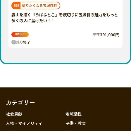
福岡
佐賀
長崎
熊本
大分
埼玉
帰りたくなる五城目町
FOR
宮崎
鹿児島
沖縄
千葉
森山を描く『うばふとこ』を皮切りに五城目の魅力をもっと
多くの人に届けたい！！
東京
神奈川
現在
391,000円
FUNDED!
中部
残り
終了
新潟
富山
石川
福井
山梨
長野
カテゴリー
岐阜
静岡
社会貢献
地域活性
愛知
人権・マイノリティ
子供・教育