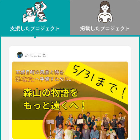
環境・エシカル
山形
福島
人権・マイノリティ
関東
災害
社会貢献
茨城
栃木
群馬
埼玉
千葉
支援したプロジェクト
掲載したプロジェクト
北海道・東北
東京
神奈川
地域からさがす
北海道
中部
青森
新潟
富山
石川
福井
山梨
いまここと
岩手
長野
岐阜
静岡
愛知
宮城
近畿
秋田
三重
滋賀
京都
大阪
兵庫
山形
奈良
和歌山
中国
福島
鳥取
島根
岡山
広島
山口
関東
茨城
四国
栃木
徳島
香川
愛媛
高知
九州・沖縄
群馬