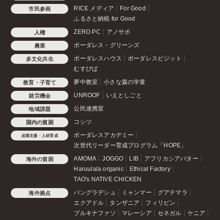
RICE メディア
For Good
市民参画
ふるさと納税 for Good
ZERO PC
アノサポ
人権
ボーダレス・グリーンズ
農業
ボーダレスハウス
ボーダレスビジット
多文化共生
むすびば
夢中教室
小さな森の学童
教育・子育て
UNROOF
いえとしごと
就労機会
公民連携室
地域課題
コシツ
国内の貧困
ボーダレスアカデミー
起業支援・人材育成
次世代リーダー育成プログラム「HOPE」
AMOMA
JOGGO
LIB
アフリカシアバター
海外の貧困
Haruulala organic
Ethical Factory
TAO's NATIVE CHICKEN
バングラデシュ
ミャンマー
グアテマラ
海外拠点
エクアドル
タンザニア
フィリピン
ブルキナファソ
マレーシア
セネガル
ケニア