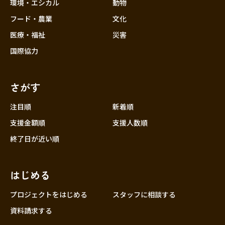
近畿
環境・エシカル
動物
三重
フード・農業
文化
滋賀
医療・福祉
災害
京都
国際協力
大阪
兵庫
さがす
奈良
和歌山
注目順
新着順
中国
支援金額順
支援人数順
鳥取
終了日が近い順
島根
岡山
はじめる
広島
山口
プロジェクトをはじめる
スタッフに相談する
四国
資料請求する
徳島