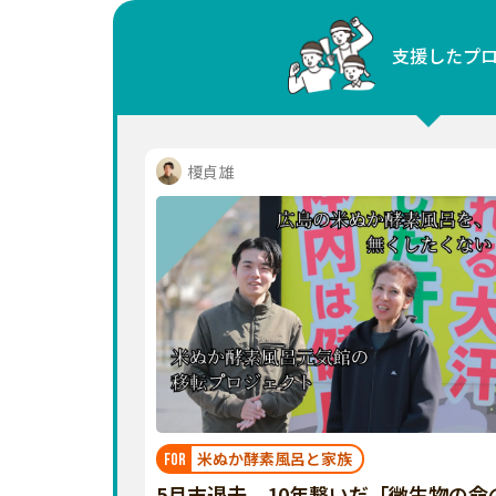
中国
支援したプ
四国
九州・沖縄
榎貞雄
米ぬか酵素風呂と家族
FOR
5月末退去。10年繋いだ「微生物の命