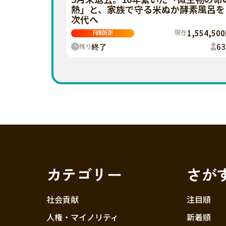
熱」と、家族で守る米ぬか酵素風呂を
次代へ
現在
1,554,50
FUNDED!
終了
63
残り
カテゴリー
さが
社会貢献
注目順
人権・マイノリティ
新着順