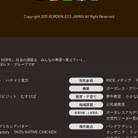
Copyright 2021 BORDERLESS JAPAN All Right Reserved
o HOPE』
社会の課題を、みんなの希望へ変えていく。
ダレス・グループです
ト
ハチドリ電力
RICE メディア
F
市民参画
ボーダレス・グリ
農業
スビジット
むすびば
夢中教室
小さな
教育・子育て
公民連携室
地域課題
ボーダレスアカデ
起業支援・人材育成
次世代リーダー育
フリカシアバター
バングラデシュ
海外拠点
actory
TAO's NATIVE CHICKEN
タンザニア
フィ