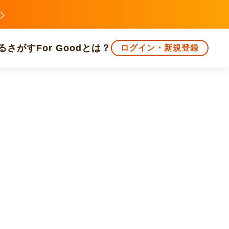
る
さがす
For Goodとは？
ログイン・新規登録
文化
環境・エシカル
人権・マイノリティ
知