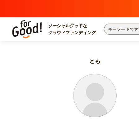
ソーシャルグッドな
クラウドファンディング
プロジェクトからさがす
注目
新着
とも
カテゴリーからさがす
国際協力
医療
災害
社会貢献
北海道・東北
地域からさがす
関東
中部
近畿