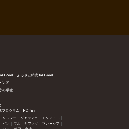
or Good
ふるさと納税 for Good
ーンズ
森の学童
ミー
成プログラム「HOPE」
ミャンマー
グアテマラ
エクアドル
リピン
ブルキナファソ
マレーシア