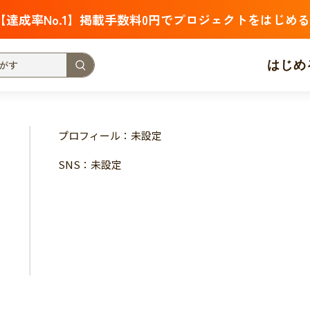
【達成率No.1】掲載手数料0円でプロジェクトをはじめる
はじめ
支援金額が多い
支援人数が多い
終了日が近い
プロフィール：未設定
・福祉
子ども・教育
動物
地域活性
フード・農業
SNS：未設定
北海道
青森
岩手
宮城
秋田
山形
福島
茨城
栃木
群馬
埼玉
千葉
東京
神奈川
新潟
富山
石川
福井
山梨
長野
岐阜
静岡
愛
三重
滋賀
京都
大阪
兵庫
奈良
和歌山