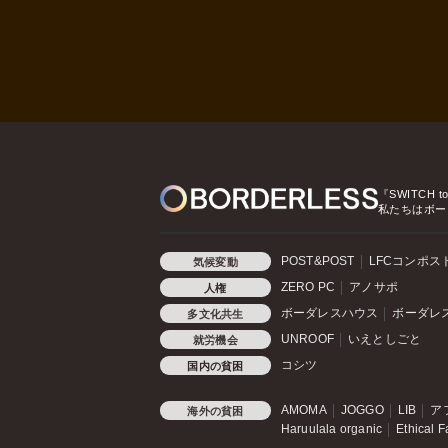
『SWITCH t
私たちはボー
POST&POST
LFCコンポス
気候変動
ZERO PC
アノサポ
人権
ボーダレスハウス
ボーダレ
多文化共生
UNROOF
いえとしごと
就労機会
コシツ
国内の貧困
AMOMA
JOGGO
LIB
ア
海外の貧困
Haruulala organic
Ethical F