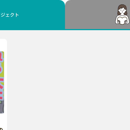
鳥取
島根
岡山
広島
山口
ロジェクト
徳島
香川
愛媛
高知
福岡
佐賀
長崎
熊本
大分
宮崎
鹿児島
沖縄
の