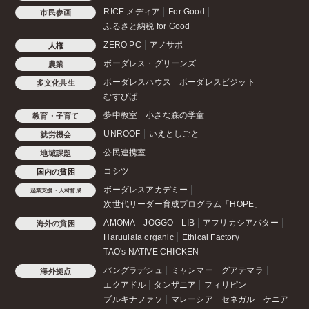
RICE メディア
For Good
市民参画
ふるさと納税 for Good
ZERO PC
アノサポ
人権
ボーダレス・グリーンズ
農業
ボーダレスハウス
ボーダレスビジット
多文化共生
むすびば
夢中教室
小さな森の学童
教育・子育て
UNROOF
いえとしごと
就労機会
公民連携室
地域課題
コシツ
国内の貧困
ボーダレスアカデミー
起業支援・人材育成
次世代リーダー育成プログラム「HOPE」
AMOMA
JOGGO
LIB
アフリカシアバター
海外の貧困
Haruulala organic
Ethical Factory
TAO's NATIVE CHICKEN
バングラデシュ
ミャンマー
グアテマラ
海外拠点
エクアドル
タンザニア
フィリピン
ブルキナファソ
マレーシア
セネガル
ケニア