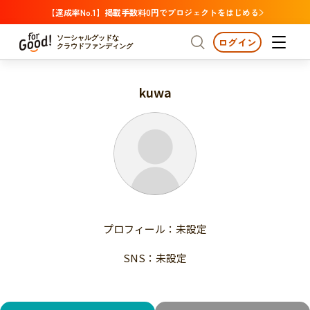
【達成率No.1】掲載手数料0円でプロジェクトをはじめる
ソーシャルグッドな
ログイン
クラウドファンディング
kuwa
プロジェクトからさがす
注目
新着
支援金額が多い
プロジェクトからさがす
注目
新着
支援人数が多い
終了日が近い
支援金額が多い
カテゴリーからさがす
支援人数が多い
国際協力
医療・福祉
子ども・教育
終了日が近い
動物
地域活性
フード・農業
文化
カテゴリーからさがす
国際協力
プロフィール：未設定
環境・エシカル
人権・マイノリティ
医療・福祉
災害
社会貢献
SNS：未設定
子ども・教育
動物
地域からさがす
地域活性
北海道・東北
フード・農業
文化
北海道
青森
岩手
宮城
秋田