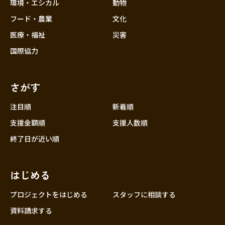
近畿
環境・エシカル
動物
三重
フード・農業
文化
滋賀
医療・福祉
災害
京都
国際協力
大阪
兵庫
さがす
奈良
和歌山
注目順
新着順
中国
支援金額順
支援人数順
鳥取
終了日が近い順
島根
岡山
はじめる
広島
山口
プロジェクトをはじめる
スタッフに相談する
四国
資料請求する
徳島