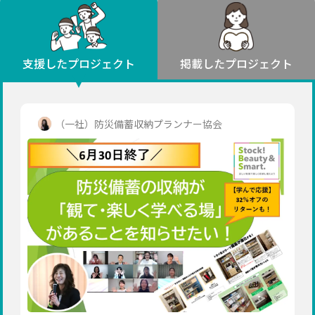
環境・エシカル
山形
福島
人権・マイノリティ
関東
災害
社会貢献
茨城
栃木
群馬
埼玉
千葉
支援したプロジェクト
掲載したプロジェクト
北海道・東北
東京
神奈川
地域からさがす
北海道
中部
青森
新潟
富山
石川
福井
山梨
（一社）防災備蓄収納プランナー協会
岩手
長野
岐阜
静岡
愛知
宮城
近畿
秋田
三重
滋賀
京都
大阪
兵庫
山形
奈良
和歌山
中国
福島
鳥取
島根
岡山
広島
山口
関東
茨城
四国
栃木
徳島
香川
愛媛
高知
九州・沖縄
群馬