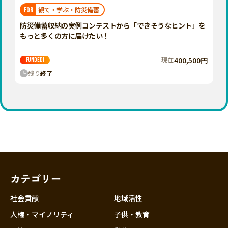
福岡
佐賀
長崎
熊本
大分
埼玉
観て・学ぶ・防災備蓄
FOR
宮崎
鹿児島
沖縄
千葉
防災備蓄収納の実例コンテストから「できそうなヒント」を
もっと多くの方に届けたい！
東京
神奈川
現在
400,500円
FUNDED!
中部
残り
終了
新潟
富山
石川
福井
山梨
長野
カテゴリー
岐阜
静岡
社会貢献
地域活性
愛知
人権・マイノリティ
子供・教育