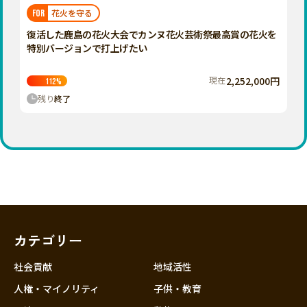
福岡
佐賀
長崎
熊本
大分
埼玉
花火を守る
FOR
宮崎
鹿児島
沖縄
千葉
復活した鹿島の花火大会でカンヌ花火芸術祭最高賞の花火を
特別バージョンで打上げたい
東京
神奈川
現在
2,252,000円
112
%
中部
残り
終了
新潟
富山
石川
福井
山梨
長野
カテゴリー
岐阜
静岡
社会貢献
地域活性
愛知
人権・マイノリティ
子供・教育