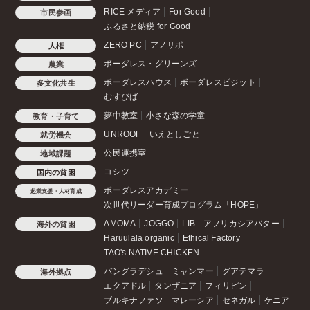
RICE メディア
For Good
市民参画
ふるさと納税 for Good
ZERO PC
アノサポ
人権
ボーダレス・グリーンズ
農業
ボーダレスハウス
ボーダレスビジット
多文化共生
むすびば
夢中教室
小さな森の学童
教育・子育て
UNROOF
いえとしごと
就労機会
公民連携室
地域課題
コシツ
国内の貧困
ボーダレスアカデミー
起業支援・人材育成
次世代リーダー育成プログラム「HOPE」
AMOMA
JOGGO
LIB
アフリカシアバター
海外の貧困
Haruulala organic
Ethical Factory
TAO's NATIVE CHICKEN
バングラデシュ
ミャンマー
グアテマラ
海外拠点
エクアドル
タンザニア
フィリピン
ブルキナファソ
マレーシア
セネガル
ケニア