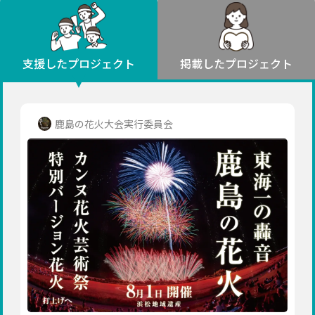
環境・エシカル
山形
福島
人権・マイノリティ
関東
災害
社会貢献
茨城
栃木
群馬
埼玉
千葉
支援したプロジェクト
掲載したプロジェクト
北海道・東北
東京
神奈川
地域からさがす
北海道
中部
青森
新潟
富山
石川
福井
山梨
鹿島の花火大会実行委員会
岩手
長野
岐阜
静岡
愛知
宮城
近畿
秋田
三重
滋賀
京都
大阪
兵庫
山形
奈良
和歌山
中国
福島
鳥取
島根
岡山
広島
山口
関東
茨城
四国
栃木
徳島
香川
愛媛
高知
九州・沖縄
群馬