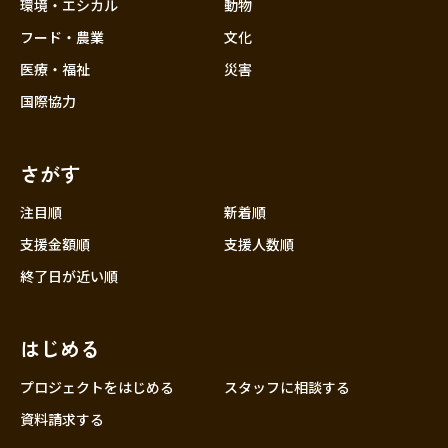
近畿
環境・エシカル
動物
三重
フード・農業
文化
滋賀
医療・福祉
災害
京都
国際協力
大阪
兵庫
さがす
奈良
和歌山
注目順
新着順
中国
支援金額順
支援人数順
鳥取
終了日が近い順
島根
岡山
はじめる
広島
山口
プロジェクトをはじめる
スタッフに相談する
四国
資料請求する
徳島