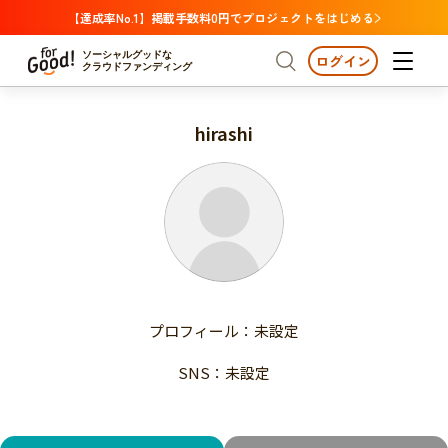
【達成率No.1】掲載手数料0円でプロジェクトをはじめる
ソーシャルグッドな
ログイン
クラウドファンディング
hirashi
プロジェクトからさがす
注目
新着
支援金額が多い
プロジェクトからさがす
注目
新着
支援人数が多い
終了日が近い
支援金額が多い
カテゴリーからさがす
支援人数が多い
国際協力
医療・福祉
子ども・教育
終了日が近い
動物
地域活性
フード・農業
文化
カテゴリーからさがす
国際協力
プロフィール：未設定
環境・エシカル
人権・マイノリティ
医療・福祉
災害
社会貢献
SNS：未設定
子ども・教育
動物
地域からさがす
地域活性
北海道・東北
フード・農業
文化
北海道
青森
岩手
宮城
秋田