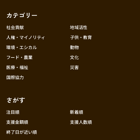
福岡
佐賀
長崎
熊本
大分
埼玉
宮崎
鹿児島
沖縄
千葉
カテゴリー
東京
社会貢献
地域活性
神奈川
人権・マイノリティ
子供・教育
中部
新潟
環境・エシカル
動物
フード・農業
文化
富山
医療・福祉
災害
石川
国際協力
福井
山梨
さがす
長野
岐阜
注目順
新着順
静岡
支援金額順
支援人数順
愛知
終了日が近い順