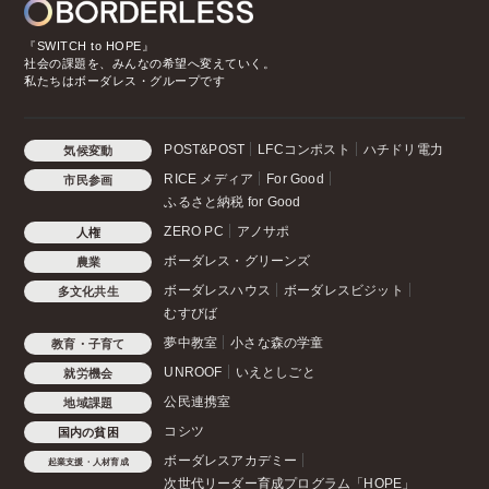
『SWITCH to HOPE』
社会の課題を、みんなの希望へ変えていく。
私たちはボーダレス・グループです
POST&POST
LFCコンポスト
ハチドリ電力
気候変動
RICE メディア
For Good
市民参画
ふるさと納税 for Good
ZERO PC
アノサポ
人権
ボーダレス・グリーンズ
農業
ボーダレスハウス
ボーダレスビジット
多文化共生
むすびば
夢中教室
小さな森の学童
教育・子育て
UNROOF
いえとしごと
就労機会
公民連携室
地域課題
コシツ
国内の貧困
ボーダレスアカデミー
起業支援・人材育成
次世代リーダー育成プログラム「HOPE」