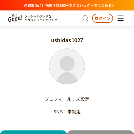
【達成率No.1】掲載手数料0円でプロジェクトをはじめる
ソーシャルグッドな
ログイン
クラウドファンディング
ushidas1027
プロジェクトからさがす
注目
新着
支援金額が多い
プロジェクトからさがす
注目
新着
支援人数が多い
終了日が近い
支援金額が多い
カテゴリーからさがす
支援人数が多い
国際協力
医療・福祉
子ども・教育
終了日が近い
動物
地域活性
フード・農業
文化
カテゴリーからさがす
国際協力
プロフィール：未設定
環境・エシカル
人権・マイノリティ
医療・福祉
災害
社会貢献
SNS：未設定
子ども・教育
動物
地域からさがす
地域活性
北海道・東北
フード・農業
文化
北海道
青森
岩手
宮城
秋田