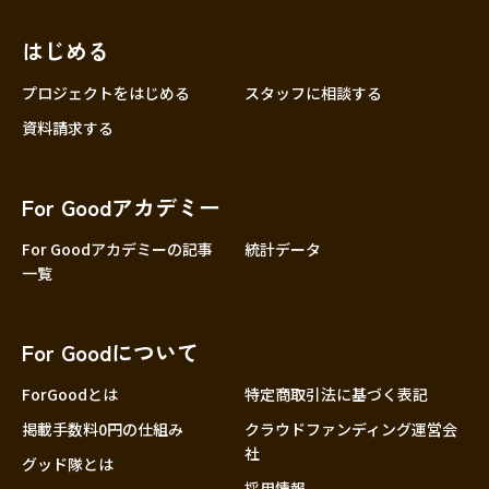
近畿
三重
滋賀
はじめる
京都
プロジェクトをはじめる
スタッフに相談する
大阪
資料請求する
兵庫
奈良
For Goodアカデミー
和歌山
For Goodアカデミーの記事
統計データ
中国
鳥取
一覧
島根
岡山
For Goodについて
広島
ForGoodとは
特定商取引法に基づく表記
山口
掲載手数料0円の仕組み
クラウドファンディング運営会
四国
社
徳島
グッド隊とは
採用情報