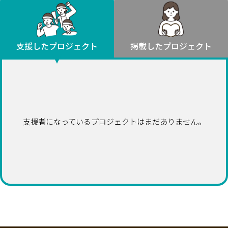
環境・エシカル
山形
福島
人権・マイノリティ
関東
災害
社会貢献
茨城
栃木
群馬
埼玉
千葉
支援したプロジェクト
掲載したプロジェクト
北海道・東北
東京
神奈川
地域からさがす
北海道
中部
青森
新潟
富山
石川
福井
山梨
岩手
長野
岐阜
静岡
愛知
宮城
近畿
支援者になっているプロジェクトはまだありません。
秋田
三重
滋賀
京都
大阪
兵庫
山形
奈良
和歌山
中国
福島
鳥取
島根
岡山
広島
山口
関東
茨城
四国
栃木
徳島
香川
愛媛
高知
九州・沖縄
群馬