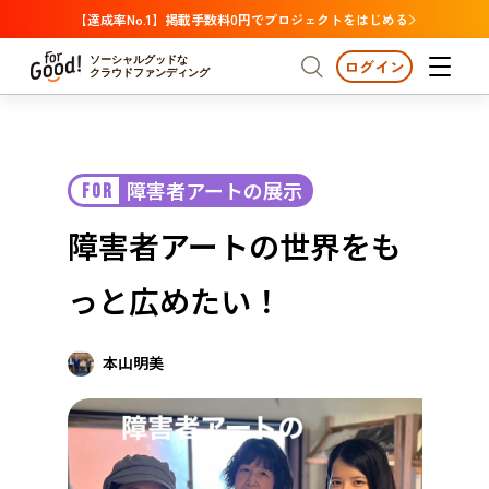
【達成率No.1】掲載手数料0円でプロジェクトをはじめる
ソーシャルグッドな
ログイン
クラウドファンディング
プロジェクトからさがす
障害者アートの展示
FOR
注目
新着
支援金額が多い
プロジェクトからさがす
注目
新着
支援金額
支援人数が多い
終了日が近い
障害者アートの世界をも
カテゴリーからさがす
国際協力
医療・福祉
カテゴリーからさがす
人権・マイノリティ
っと広めたい！
国際協力
医療・福祉
子ども・教育
動物
地域活性
フード・農業
文化
北海道・東北
地域からさがす
北海
本山明美
環境・エシカル
人権・マイノリティ
関東
茨城
災害
社会貢献
中部
地域からさがす
新潟
北海道・東北
近畿
三重
北海道
青森
岩手
宮城
秋田
山形
福島