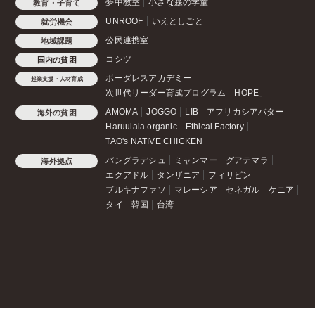
夢中教室
小さな森の学童
教育・子育て
UNROOF
いえとしごと
就労機会
公民連携室
地域課題
コシツ
国内の貧困
ボーダレスアカデミー
起業支援・人材育成
次世代リーダー育成プログラム「HOPE」
AMOMA
JOGGO
LIB
アフリカシアバター
海外の貧困
Haruulala organic
Ethical Factory
TAO's NATIVE CHICKEN
バングラデシュ
ミャンマー
グアテマラ
海外拠点
エクアドル
タンザニア
フィリピン
ブルキナファソ
マレーシア
セネガル
ケニア
タイ
韓国
台湾