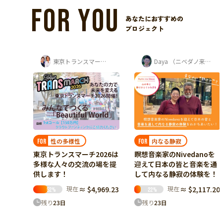
FOR YOU
あなたにおすすめの
プロジェクト
京トランスマーチ実行委員会
Daya （ニベダノ来日実行委員会 発起人）
沖縄と私たち
日本の未来
内なる静寂
FOR
FOR
沖縄にある問題をジブンゴ
26は
瞑想音楽家のNivedanoを
トに。若者が学び、考え、
場を提
迎えて日本の皆と音楽を通
伝えるスタディツアーへ
して内なる静寂の体験を！
現在
≈ $1,965.52
69.23
現在
≈ $2,117.20
20
%
22
%
残り
7
日
残り
23
日