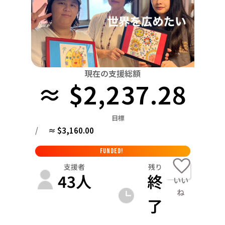
関東
中国
鳥取
茨城
栃木
群馬
埼玉
千葉
東京
神奈川
四国
徳島
中部
新潟
富山
石川
福井
山梨
長野
岐阜
九州・沖縄
福岡
近畿
現在の支援総額
三重
滋賀
京都
大阪
兵庫
奈良
和歌山
≈ $2,237.28
中国
鳥取
島根
岡山
広島
山口
目標
四国
/
≈ $3,160.00
徳島
香川
愛媛
高知
九州・沖縄
FUNDED!
福岡
佐賀
長崎
熊本
大分
宮崎
鹿児島
支援者
残り
43
人
終
いい
ね
了