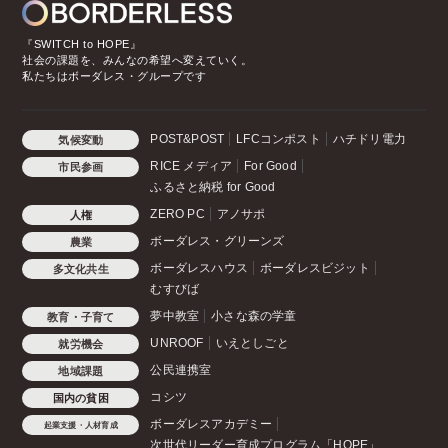
『SWITCH to HOPE』
社会の課題を、みんなの希望へ変えていく。
私たちはボーダレス・グループです
POST&POST
LFCコンポスト
ハチドリ電力
気候変動
RICE メディア
For Good
市民参画
ふるさと納税 for Good
ZERO PC
アノサポ
人権
ボーダレス・グリーンズ
農業
ボーダレスハウス
ボーダレスビジット
多文化共生
むすびば
夢中教室
小さな森の学童
教育・子育て
UNROOF
いえとしごと
就労機会
公民連携室
地域課題
コシツ
国内の貧困
ボーダレスアカデミー
起業支援・人材育成
次世代リーダー育成プログラム「HOPE」