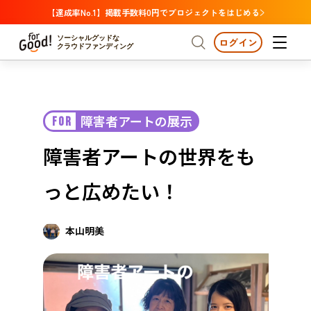
【達成率No.1】掲載手数料0円でプロジェクトをはじめる
ソーシャルグッドな
ログイン
クラウドファンディング
プロジェクトからさがす
障害者アートの展示
FOR
注目
新着
支援金額が多い
プロジェクトからさがす
注目
新着
支援金額
支援人数が多い
終了日が近い
障害者アートの世界をも
カテゴリーからさがす
国際協力
医療・福祉
カテゴリーからさがす
人権・マイノリティ
っと広めたい！
国際協力
医療・福祉
子ども・教育
動物
地域活性
フード・農業
文化
北海道・東北
地域からさがす
北海
本山明美
環境・エシカル
人権・マイノリティ
関東
茨城
災害
社会貢献
中部
地域からさがす
新潟
北海道・東北
近畿
三重
北海道
青森
岩手
宮城
秋田
山形
福島