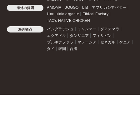
AMOMA
JOGGO
LIB
アフリカシアバター
海外の貧困
Haruulala organic
Ethical Factory
TAO's NATIVE CHICKEN
バングラデシュ
ミャンマー
グアテマラ
海外拠点
エクアドル
タンザニア
フィリピン
ブルキナファソ
マレーシア
セネガル
ケニア
タイ
韓国
台湾