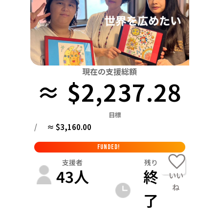
関東
中国
鳥取
茨城
栃木
群馬
埼玉
千葉
東京
神奈川
四国
徳島
中部
新潟
富山
石川
福井
山梨
長野
岐阜
九州・沖縄
福岡
近畿
現在の支援総額
三重
滋賀
京都
大阪
兵庫
奈良
和歌山
≈ $2,237.28
中国
鳥取
島根
岡山
広島
山口
目標
四国
/
≈ $3,160.00
徳島
香川
愛媛
高知
九州・沖縄
FUNDED!
福岡
佐賀
長崎
熊本
大分
宮崎
鹿児島
支援者
残り
43
人
終
いい
ね
了