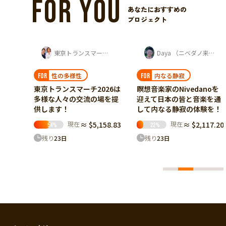
FOR YOU
あなたにおすすめの
プロジェクト
東京トランスマーチ実行委員会
Daya （ニベダノ来日実行委員会 発起人）
性の多様性
内なる静寂
FOR
FOR
F
東京トランスマーチ2026は
瞑想音楽家のNivedanoを
沖
多様な人々の交流の場を提
迎えて日本の皆と音楽を通
ト
供します！
して内なる静寂の体験を！
伝
現在
≈ $5,158.83
現在
≈ $2,117.20
54
%
22
%
残り
23
日
残り
23
日