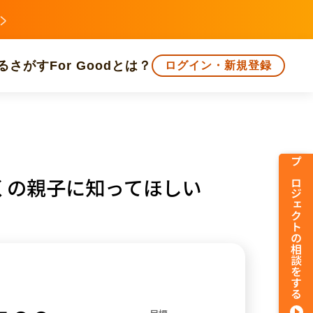
る
さがす
For Goodとは？
ログイン・新規登録
文化
環境・エシカル
人権・マイノリティ
プロジェクトの相談をする
くの親子に知ってほしい
知