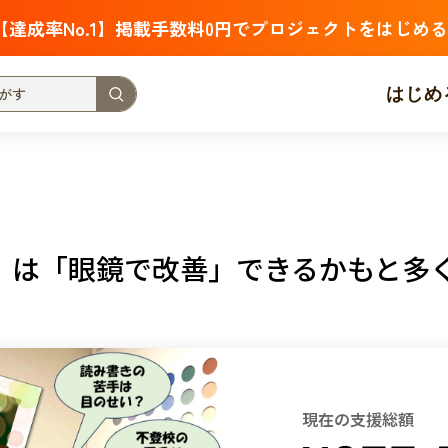
【達成率No.1】掲載手数料0円でプロジェクトをはじめる
はじめ
支援金額が多い
支援人数が多い
終了日が近い
・福祉
子ども・教育
動物
地域活性
フード・農業
」は「眼鏡で改善」できるかもと多
北海道
青森
岩手
宮城
秋田
山形
福島
茨城
栃木
群馬
埼玉
千葉
東京
神奈川
新潟
富山
石川
福井
山梨
長野
岐阜
静岡
愛
現在の支援総額
三重
滋賀
京都
大阪
兵庫
奈良
和歌山