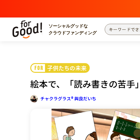
ソーシャルグッドな
クラウドファンディング
プロジェクトからさがす
注目
新着
子供たちの未来
FOR
カテゴリーからさがす
国際協力
医療
絵本で、「読み書きの苦手
災害
社会貢献
北海道・東北
地域からさがす
チャクラグラス® 與良だいち
関東
中部
近畿