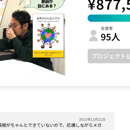
¥
877,
鳥取
島根
岡山
広島
山口
徳島
香川
愛媛
高知
支援者
福岡
佐賀
長崎
熊本
大分
宮崎
鹿児島
沖縄
95
人
プロジェクト
2023年12月21日
眼視がちゃんとできていないので、応援しながらメガ