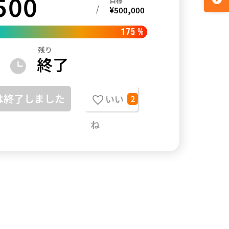
500
目標
/
¥
500,000
175
%
残り
終了
は終了しました
いい
2
ね