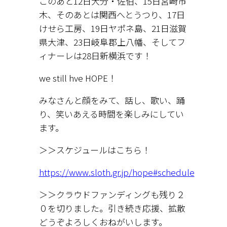
このあと12日大分・佐伯、15日宮崎市
木、そのあとは関西へとうつり、17日
けせら工房、19日ヤポネ島、21日滋賀
県大津、23日岐阜郡上八幡、そしてフ
ィナーレは28日新横浜です！
we still hve HOPE！
みなさんと顔をみて、話し、歌い、踊
り、笑いあえる時間を楽しみにしてい
ます。
＞＞スケジュールはこちら！
https://www.sloth.gr.jp/hope#schedule
＞＞クラウドファンディングも残り２
０を切りました。引き続き応援、拡散
どうぞよろしくおねがいします。