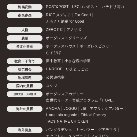
POST&POST
LFCコンポスト
ハチドリ電力
気候変動
RICE メディア
For Good
市民参画
ふるさと納税 for Good
ZERO PC
アノサポ
人権
ボーダレス・グリーンズ
農業
ボーダレスハウス
ボーダレスビジット
多文化共生
むすびば
夢中教室
小さな森の学童
教育・子育て
UNROOF
いえとしごと
就労機会
公民連携室
地域課題
コシツ
国内の貧困
ボーダレスアカデミー
起業支援・人材育成
次世代リーダー育成プログラム「HOPE」
AMOMA
JOGGO
LIB
アフリカシアバター
海外の貧困
Haruulala organic
Ethical Factory
TAO's NATIVE CHICKEN
バングラデシュ
ミャンマー
グアテマラ
海外拠点
エクアドル
タンザニア
フィリピン