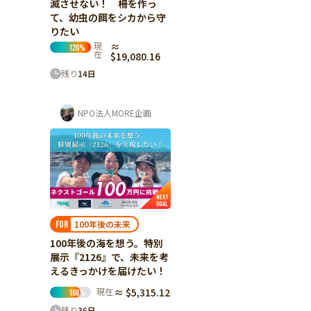
滅させない！ 柵を作っ
て、幼虫の餌をシカから守
りたい
現
≈
120
%
在
$19,080.16
残り
14
日
NPO法人MORE企画
100年後の未来
FOR
100年後の海を想う。特別
展示『2126』で、未来を考
えるきっかけを届けたい！
現在
≈ $5,315.12
168
%
残り
36
日