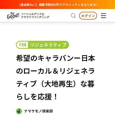
【達成率No.1】掲載手数料0円でプロジェクトをはじめる
ソーシャルグッドな
ログイン
クラウドファンディング
プロジェクトからさがす
リジェネラティブ
FOR
注目
新着
支援金額が多い
プロジェクトからさがす
注目
新着
支援金額
支援人数が多い
終了日が近い
希望のキャラバンー日本
カテゴリーからさがす
国際協力
医療・福祉
カテゴリーからさがす
人権・マイノリティ
のローカル＆リジェネラ
国際協力
医療・福祉
子ども・教育
動物
地域活性
フード・農業
文化
北海道・東北
地域からさがす
北海
ティブ（大地再生）な暮
環境・エシカル
人権・マイノリティ
関東
茨城
災害
らしを応援！
社会貢献
中部
地域からさがす
新潟
北海道・東北
近畿
ナマケモノ倶楽部
三重
北海道
青森
岩手
宮城
秋田
山形
福島