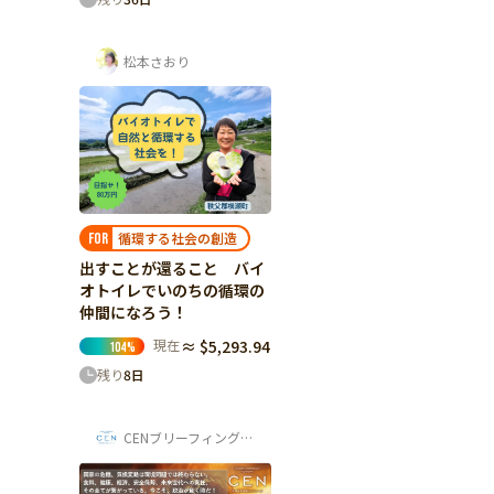
松本さおり
循環する社会の創造
FOR
出すことが還ること バイ
オトイレでいのちの循環の
仲間になろう！
現在
≈ $5,293.94
104
%
残り
8
日
CENブリーフィング事務局