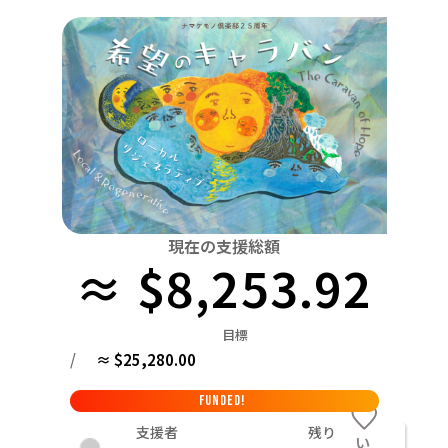
関東
中国
鳥取
茨城
栃木
群馬
埼玉
千葉
東京
神奈川
四国
徳島
中部
新潟
富山
石川
福井
山梨
長野
岐阜
九州・沖縄
福岡
近畿
三重
滋賀
京都
大阪
兵庫
奈良
和歌山
中国
鳥取
島根
岡山
広島
山口
四国
現在の支援総額
≈ $8,253.92
徳島
香川
愛媛
高知
九州・沖縄
福岡
佐賀
長崎
熊本
大分
宮崎
鹿児島
目標
/
≈ $25,280.00
FUNDED!
支援者
残り
い