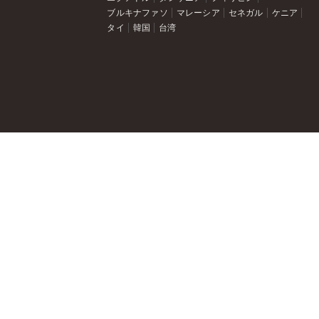
ブルキナファソ
マレーシア
セネガル
ケニア
タイ
韓国
台湾