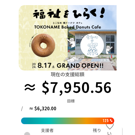
関東
中国
鳥取
茨城
栃木
群馬
埼玉
千葉
東京
神奈川
四国
徳島
中部
新潟
富山
石川
福井
山梨
長野
岐阜
九州・沖縄
福岡
近畿
三重
滋賀
京都
大阪
兵庫
奈良
和歌山
中国
鳥取
島根
岡山
広島
山口
四国
現在の支援総額
≈ $7,950.56
徳島
香川
愛媛
高知
九州・沖縄
福岡
佐賀
長崎
熊本
大分
宮崎
鹿児島
目標
/
≈ $6,320.00
125
%
支援者
残り
い