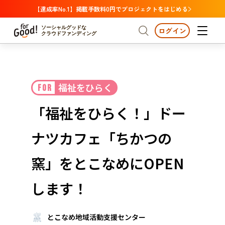
【達成率No.1】掲載手数料0円でプロジェクトをはじめる
ソーシャルグッドな
ログイン
クラウドファンディング
プロジェクトからさがす
福祉をひらく
FOR
注目
新着
支援金額が多い
プロジェクトからさがす
注目
新着
支援金額
支援人数が多い
終了日が近い
「福祉をひらく！」ドー
カテゴリーからさがす
国際協力
医療・福祉
カテゴリーからさがす
人権・マイノリティ
ナツカフェ「ちかつの
国際協力
医療・福祉
子ども・教育
動物
地域活性
フード・農業
文化
北海道・東北
地域からさがす
北海
窯」をとこなめにOPEN
環境・エシカル
人権・マイノリティ
関東
茨城
災害
します！
社会貢献
中部
地域からさがす
新潟
北海道・東北
近畿
とこなめ地域活動支援センター
三重
北海道
青森
岩手
宮城
秋田
山形
福島