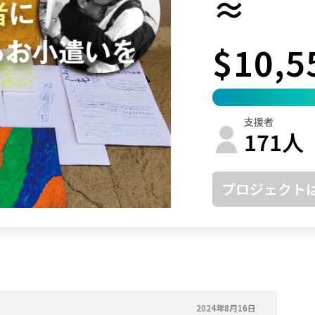
≈
鳥取
島根
岡山
広島
山口
$10,5
徳島
香川
愛媛
高知
福岡
佐賀
長崎
熊本
大分
宮崎
鹿児島
沖縄
支援者
171
人
プロジェクト
2024年8月16日