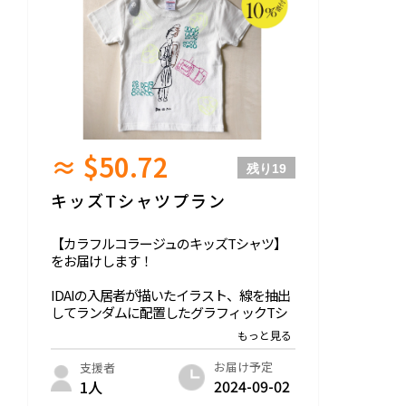
-
支援いただいた皆様に以下お送りさせてい
ただきます↓↓↓
・お礼のメッセージ
・LINE限定オープンチャットご招待（今後
のプロジェクトの進捗を共有します！）
≈ $50.72
残り
19
キッズTシャツプラン
【カラフルコラージュのキッズTシャツ】
をお届けします！
IDAIの入居者が描いたイラスト、線を抽出
してランダムに配置したグラフィックTシ
ャツをキッズサイズでご用意します。
メインのモチーフは『メロディのチョリー
タ』。その周りに魅力的な線と形をあしら
お届け予定
支援者
って、ワクワク楽しいTシャツに仕上げま
2024-09-02
1人
した。