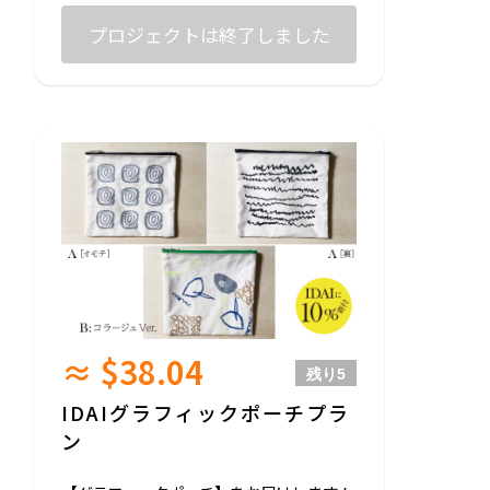
現地で取り組んでいきたい試作のプロダク
トとしてご用意します。
プロジェクトは終了しました
ひとつひとつ手刷りの一点ものになります
のでデザインに個体差が出ますことをご了
承ください。
※売上の10%はボリビアの障がい者施設ID
AIへ渡します。
◎サイズ：90/ 100/ 110/ 120 ※ユニセックス
◎生地：綿100%
United Athle 5001-02 5.6オンス【ホワイ
ト】
-
支援いただいた皆様に以下お送りさせてい
ただきます↓↓↓
・お礼のメッセージ
・LINE限定オープンチャットご招待（今後
≈ $38.04
のプロジェクトの進捗を共有します！）
残り
5
IDAIグラフィックポーチプラ
ン