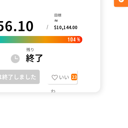
目標
56.10
≈
/
$10,144.00
104
%
残り
終了
は終了しました
いい
23
ね