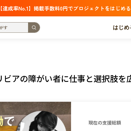
【達成率No.1】掲載手数料0円でプロジェクトをはじめる
はじめ
支援金額が多い
支援人数が多い
終了日が近い
・福祉
子ども・教育
動物
地域活性
フード・農業
リビアの障がい者に仕事と選択肢を
北海道
青森
岩手
宮城
秋田
山形
福島
茨城
栃木
群馬
埼玉
千葉
東京
神奈川
新潟
富山
石川
福井
山梨
長野
岐阜
静岡
愛
現在の支援総額
三重
滋賀
京都
大阪
兵庫
奈良
和歌山