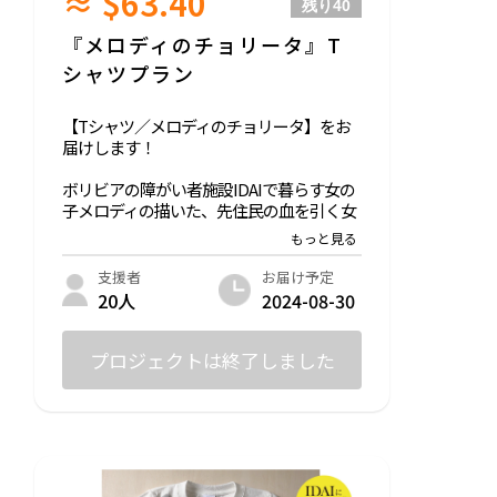
≈ $63.40
残り
40
『メロディのチョリータ』T
シャツプラン
【Tシャツ／メロディのチョリータ】をお
届けします！
ボリビアの障がい者施設IDAIで暮らす女の
子メロディの描いた、先住民の血を引く女
性「チョリータ」を施した、シンプルなが
らも個性の光る線が特徴的なデザインのT
シャツをお届けします。
お届け予定
支援者
「描けない〜」と言いながらも、チョリー
2024-08-30
20人
タの写真を見ながら描き上げたイラストで
す。
※売上の10%はボリビアの障がい者施設ID
プロジェクトは終了しました
AIへ渡します。
◎サイズ：XS/ S/ M/ L/ XL ※ユニセックス
◎生地：綿100%
Printstar 00085-CVT 5.6oz ヘビーTシャツ
【アイボリー】