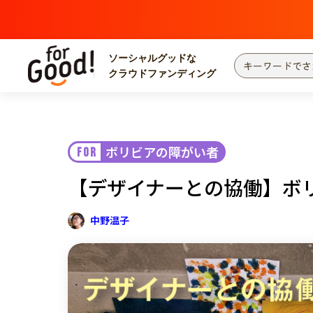
ソーシャルグッドな
クラウドファンディング
プロジェクトからさがす
注目
新着
ボリビアの障がい者
FOR
カテゴリーからさがす
国際協力
医療
【デザイナーとの協働】ボ
災害
社会貢献
北海道・東北
地域からさがす
中野温子
関東
中部
近畿