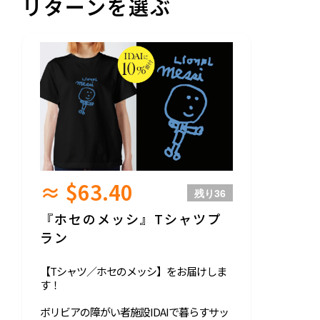
リターンを選ぶ
≈ $63.40
残り
36
『ホセのメッシ』Tシャツプ
ラン
【Tシャツ／ホセのメッシ】をお届けしま
す！
ボリビアの障がい者施設IDAIで暮らすサッ