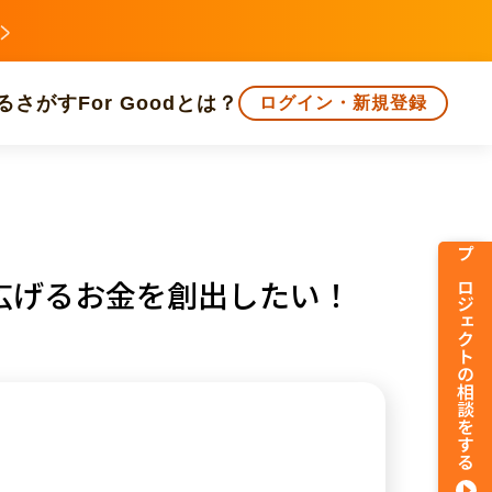
る
さがす
For Goodとは？
ログイン・新規登録
文化
環境・エシカル
人権・マイノリティ
プロジェクトの相談をする
広げるお金を創出したい！
知