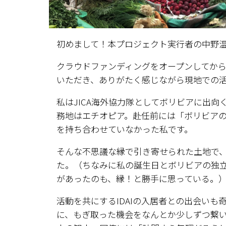
初めまして！本プロジェクト実行者の中野
クラウドファンディングをオープンしてか
いただき、ありがたく感じながら現地での
私はJICA海外協力隊としてボリビアに出
務地はエチオピア。赴任前には「ボリビア
を持ち合わせていなかった私です。
そんな不思議な縁で引き寄せられた土地で
た。（ちなみに私の誕生日とボリビアの独立
があったのも、縁！と勝手に思っている。
活動を共にするIDAIの入居者との出会い
に、もぎ取った機会をなんとか少しずつ繋