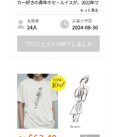
カー好きの青年ホセ・ルイスが、2022年ワ
ールドカップ開催中に描いた魅力的なメッ
シのデザインのTシャツをお届けします。
※売上の10%はボリビアの障がい者施設ID
お届け予定
支援者
AIへ渡します。
2024-08-30
24人
◎サイズ：S/ M/ L/ XL ※ユニセックス
◎生地：綿100%
プロジェクトは終了しました
Printstar 00085-CVT 5.6oz ヘビーTシャツ
【ブラック】
-
支援いただいた皆様に以下お送りさせてい
ただきます↓↓↓
・お礼のメッセージ
・LINE限定オープンチャットご招待（今後
のプロジェクトの進捗を共有します！）