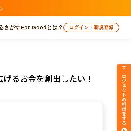
る
さがす
For Goodとは？
ログイン・新規登録
文化
環境・エシカル
人権・マイノリティ
プロジェクトの相談をする
広げるお金を創出したい！
知