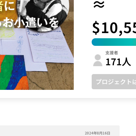
≈
鳥取
島根
岡山
広島
山口
$10,5
徳島
香川
愛媛
高知
福岡
佐賀
長崎
熊本
大分
宮崎
鹿児島
沖縄
支援者
171
人
プロジェクト
2024年8月16日