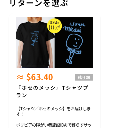
リターンを選ぶ
≈ $63.40
残り
36
『ホセのメッシ』Tシャツプ
ラン
【Tシャツ／ホセのメッシ】をお届けしま
す！
ボリビアの障がい者施設IDAIで暮らすサッ