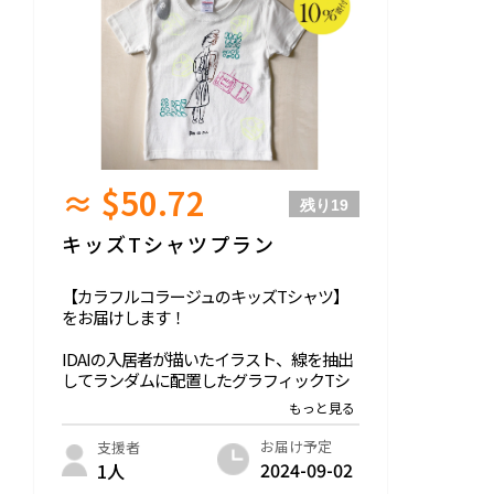
-
支援いただいた皆様に以下お送りさせてい
ただきます↓↓↓
・お礼のメッセージ
・LINE限定オープンチャットご招待（今後
のプロジェクトの進捗を共有します！）
≈ $50.72
残り
19
キッズTシャツプラン
【カラフルコラージュのキッズTシャツ】
をお届けします！
IDAIの入居者が描いたイラスト、線を抽出
してランダムに配置したグラフィックTシ
ャツをキッズサイズでご用意します。
メインのモチーフは『メロディのチョリー
タ』。その周りに魅力的な線と形をあしら
お届け予定
支援者
って、ワクワク楽しいTシャツに仕上げま
2024-09-02
1人
した。