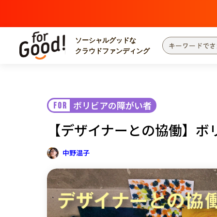
ソーシャルグッドな
クラウドファンディング
プロジェクトからさがす
注目
新着
ボリビアの障がい者
FOR
カテゴリーからさがす
国際協力
医療
【デザイナーとの協働】ボ
災害
社会貢献
北海道・東北
地域からさがす
中野温子
関東
中部
近畿