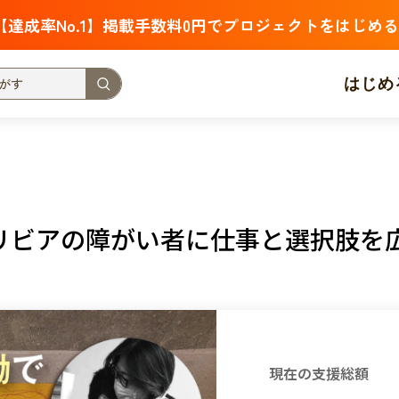
【達成率No.1】掲載手数料0円でプロジェクトをはじめる
はじめ
支援金額が多い
支援人数が多い
終了日が近い
・福祉
子ども・教育
動物
地域活性
フード・農業
リビアの障がい者に仕事と選択肢を
北海道
青森
岩手
宮城
秋田
山形
福島
茨城
栃木
群馬
埼玉
千葉
東京
神奈川
新潟
富山
石川
福井
山梨
長野
岐阜
静岡
愛
現在の支援総額
三重
滋賀
京都
大阪
兵庫
奈良
和歌山