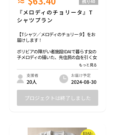
≈ $63.40
残り
40
『メロディのチョリータ』T
シャツプラン
【Tシャツ／メロディのチョリータ】をお
届けします！
ボリビアの障がい者施設IDAIで暮らす女の
子メロディの描いた、先住民の血を引く女
性「チョリータ」を施した、シンプルなが
らも個性の光る線が特徴的なデザインのT
シャツをお届けします。
お届け予定
支援者
「描けない〜」と言いながらも、チョリー
2024-08-30
20人
タの写真を見ながら描き上げたイラストで
す。
※売上の10%はボリビアの障がい者施設ID
プロジェクトは終了しました
AIへ渡します。
◎サイズ：XS/ S/ M/ L/ XL ※ユニセックス
◎生地：綿100%
Printstar 00085-CVT 5.6oz ヘビーTシャツ
【アイボリー】