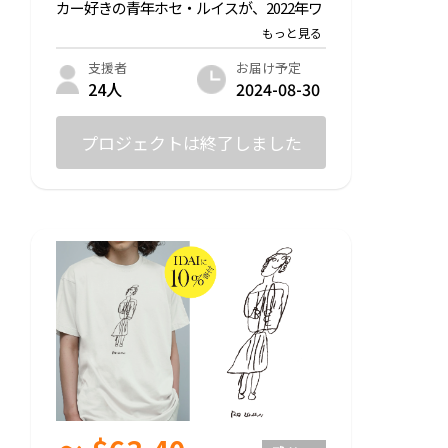
カー好きの青年ホセ・ルイスが、2022年ワ
ールドカップ開催中に描いた魅力的なメッ
シのデザインのTシャツをお届けします。
※売上の10%はボリビアの障がい者施設ID
お届け予定
支援者
AIへ渡します。
2024-08-30
24人
◎サイズ：S/ M/ L/ XL ※ユニセックス
◎生地：綿100%
プロジェクトは終了しました
Printstar 00085-CVT 5.6oz ヘビーTシャツ
【ブラック】
-
支援いただいた皆様に以下お送りさせてい
ただきます↓↓↓
・お礼のメッセージ
・LINE限定オープンチャットご招待（今後
のプロジェクトの進捗を共有します！）