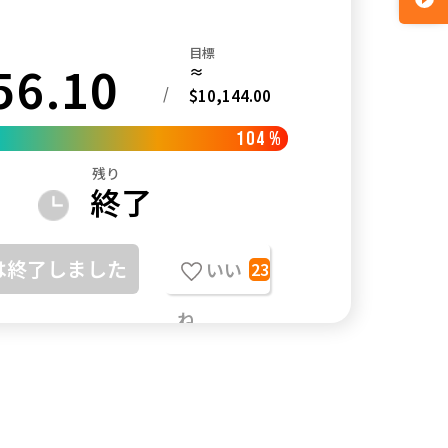
目標
56.10
≈
/
$10,144.00
104
%
残り
終了
は終了しました
いい
23
ね