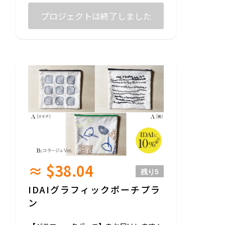
現地で取り組んでいきたい試作のプロダク
トとしてご用意します。
プロジェクトは終了しました
ひとつひとつ手刷りの一点ものになります
のでデザインに個体差が出ますことをご了
承ください。
※売上の10%はボリビアの障がい者施設ID
AIへ渡します。
◎サイズ：90/ 100/ 110/ 120 ※ユニセックス
◎生地：綿100%
United Athle 5001-02 5.6オンス【ホワイ
ト】
-
支援いただいた皆様に以下お送りさせてい
ただきます↓↓↓
・お礼のメッセージ
・LINE限定オープンチャットご招待（今後
≈ $38.04
のプロジェクトの進捗を共有します！）
残り
5
IDAIグラフィックポーチプラ
ン