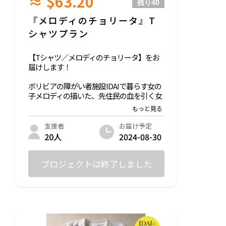
≈ $63.20
残り
40
『メロディのチョリータ』T
シャツプラン
【Tシャツ／メロディのチョリータ】をお
届けします！
ボリビアの障がい者施設IDAIで暮らす女の
子メロディの描いた、先住民の血を引く女
性「チョリータ」を施した、シンプルなが
らも個性の光る線が特徴的なデザインのT
シャツをお届けします。
お届け予定
支援者
「描けない〜」と言いながらも、チョリー
2024-08-30
20人
タの写真を見ながら描き上げたイラストで
す。
※売上の10%はボリビアの障がい者施設ID
プロジェクトは終了しました
AIへ渡します。
◎サイズ：XS/ S/ M/ L/ XL ※ユニセックス
◎生地：綿100%
Printstar 00085-CVT 5.6oz ヘビーTシャツ
【アイボリー】