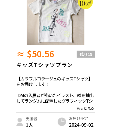
-
支援いただいた皆様に以下お送りさせてい
ただきます↓↓↓
・お礼のメッセージ
・LINE限定オープンチャットご招待（今後
のプロジェクトの進捗を共有します！）
≈ $50.56
残り
19
キッズTシャツプラン
【カラフルコラージュのキッズTシャツ】
をお届けします！
IDAIの入居者が描いたイラスト、線を抽出
してランダムに配置したグラフィックTシ
ャツをキッズサイズでご用意します。
メインのモチーフは『メロディのチョリー
タ』。その周りに魅力的な線と形をあしら
お届け予定
支援者
って、ワクワク楽しいTシャツに仕上げま
2024-09-02
1人
した。