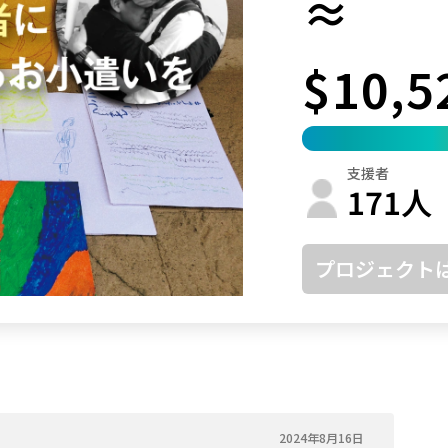
≈
鳥取
島根
岡山
広島
山口
$10,5
徳島
香川
愛媛
高知
福岡
佐賀
長崎
熊本
大分
宮崎
鹿児島
沖縄
支援者
171
人
プロジェクト
2024年8月16日