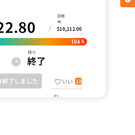
目標
22.80
≈
/
$10,112.00
104
%
残り
終了
は終了しました
いい
23
ね