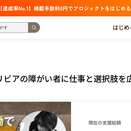
【達成率No.1】掲載手数料0円でプロジェクトをはじめる
はじめ
支援金額が多い
支援人数が多い
終了日が近い
・福祉
子ども・教育
動物
地域活性
フード・農業
リビアの障がい者に仕事と選択肢を
北海道
青森
岩手
宮城
秋田
山形
福島
茨城
栃木
群馬
埼玉
千葉
東京
神奈川
新潟
富山
石川
福井
山梨
長野
岐阜
静岡
愛
現在の支援総額
三重
滋賀
京都
大阪
兵庫
奈良
和歌山