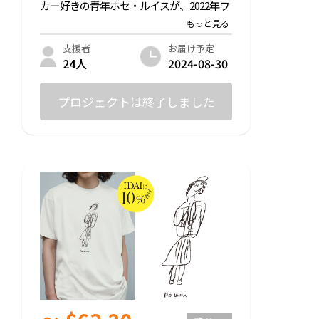
カー好きの青年ホセ・ルイスが、2022年ワ
ールドカップ開催中に描いた魅力的なメッ
シのデザインのTシャツをお届けします。
※売上の10%はボリビアの障がい者施設ID
お届け予定
支援者
AIへ渡します。
2024-08-30
24人
◎サイズ：S/ M/ L/ XL ※ユニセックス
◎生地：綿100%
プロジェクトは終了しました
Printstar 00085-CVT 5.6oz ヘビーTシャツ
【ブラック】
-
支援いただいた皆様に以下お送りさせてい
ただきます↓↓↓
・お礼のメッセージ
・LINE限定オープンチャットご招待（今後
のプロジェクトの進捗を共有します！）