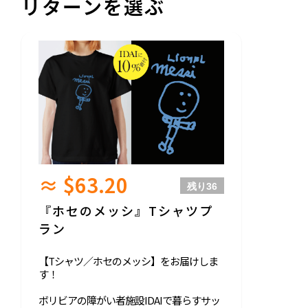
リターンを選ぶ
≈ $63.20
残り
36
『ホセのメッシ』Tシャツプ
ラン
【Tシャツ／ホセのメッシ】をお届けしま
す！
ボリビアの障がい者施設IDAIで暮らすサッ