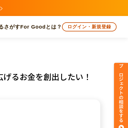
る
さがす
For Goodとは？
ログイン・新規登録
文化
環境・エシカル
人権・マイノリティ
プロジェクトの相談をする
広げるお金を創出したい！
知