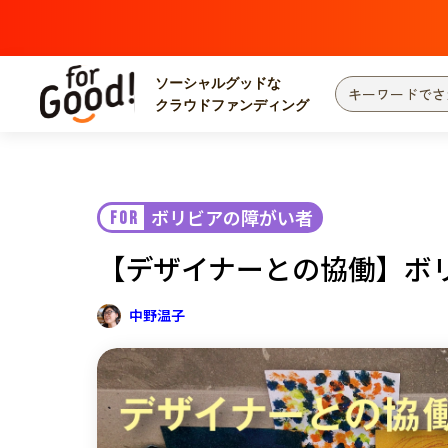
ソーシャルグッドな
クラウドファンディング
プロジェクトからさがす
注目
新着
ボリビアの障がい者
FOR
カテゴリーからさがす
国際協力
医療
【デザイナーとの協働】ボ
災害
社会貢献
北海道・東北
地域からさがす
中野温子
関東
中部
近畿