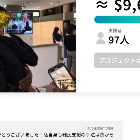
≈ $9,
鳥取
島根
岡山
広島
山口
徳島
香川
愛媛
高知
支援者
福岡
佐賀
長崎
熊本
大分
宮崎
鹿児島
沖縄
97
人
プロジェクト
2024年9月25日
りがとうございました！私自身も難民支援の手法は昔から