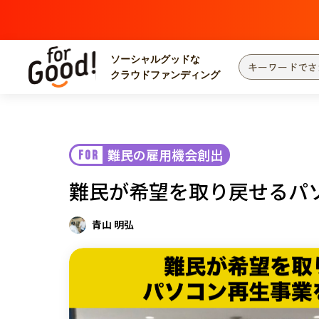
ソーシャルグッドな
クラウドファンディング
プロジェクトからさがす
注目
新着
難民の雇用機会創出
FOR
カテゴリーからさがす
国際協力
医療
難民が希望を取り戻せるパ
災害
社会貢献
北海道・東北
地域からさがす
青山 明弘
関東
中部
近畿