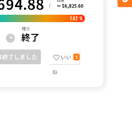
694.88
目標
/
≈ $6,825.60
142
%
残り
終了
は終了しました
いい
5
ね