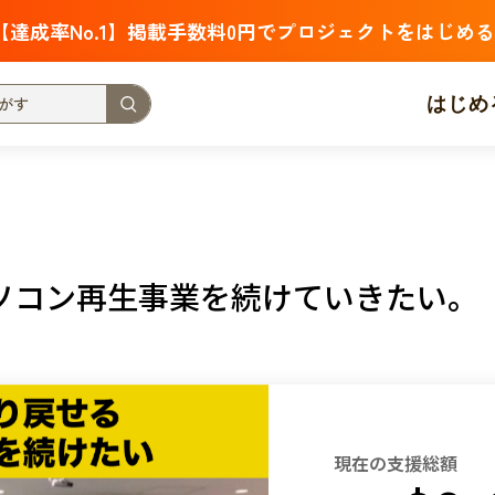
【達成率No.1】掲載手数料0円でプロジェクトをはじめる
はじめ
支援金額が多い
支援人数が多い
終了日が近い
・福祉
子ども・教育
動物
地域活性
フード・農業
ソコン再生事業を続けていきたい。
北海道
青森
岩手
宮城
秋田
山形
福島
茨城
栃木
群馬
埼玉
千葉
東京
神奈川
新潟
富山
石川
福井
山梨
長野
岐阜
静岡
愛
現在の支援総額
三重
滋賀
京都
大阪
兵庫
奈良
和歌山