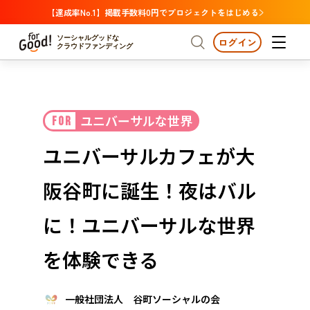
【達成率No.1】掲載手数料0円でプロジェクトをはじめる
ソーシャルグッドな
ログイン
クラウドファンディング
プロジェクトからさがす
ユニバーサルな世界
FOR
注目
新着
支援金額が多い
プロジェクトからさがす
注目
新着
支援金額
支援人数が多い
終了日が近い
ユニバーサルカフェが大
カテゴリーからさがす
国際協力
医療・福祉
カテゴリーからさがす
人権・マイノリティ
阪谷町に誕生！夜はバル
国際協力
医療・福祉
子ども・教育
動物
地域活性
フード・農業
文化
北海道・東北
地域からさがす
北海
に！ユニバーサルな世界
環境・エシカル
人権・マイノリティ
関東
茨城
災害
を体験できる
社会貢献
中部
地域からさがす
新潟
北海道・東北
近畿
一般社団法人 谷町ソーシャルの会
三重
北海道
青森
岩手
宮城
秋田
山形
福島