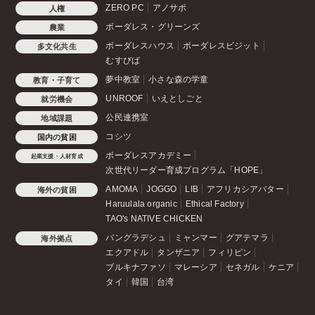
ZERO PC
アノサポ
人権
ボーダレス・グリーンズ
農業
ボーダレスハウス
ボーダレスビジット
多文化共生
むすびば
夢中教室
小さな森の学童
教育・子育て
UNROOF
いえとしごと
就労機会
公民連携室
地域課題
コシツ
国内の貧困
ボーダレスアカデミー
起業支援・人材育成
次世代リーダー育成プログラム「HOPE」
AMOMA
JOGGO
LIB
アフリカシアバター
海外の貧困
Haruulala organic
Ethical Factory
TAO's NATIVE CHICKEN
バングラデシュ
ミャンマー
グアテマラ
海外拠点
エクアドル
タンザニア
フィリピン
ブルキナファソ
マレーシア
セネガル
ケニア
タイ
韓国
台湾