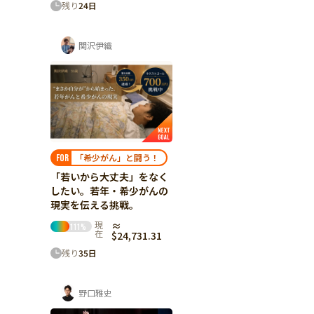
残り
24
日
関沢伊織
「希少がん」と闘う！
FOR
「若いから大丈夫」をなく
したい。若年・希少がんの
現実を伝える挑戦。
現
≈
111
%
在
$24,731.31
残り
35
日
野口雅史