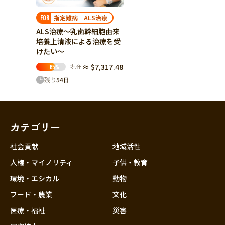
指定難病 ALS治療
FOR
ALS治療～乳歯幹細胞由来
培養上清液による治療を受
けたい～
現在
≈ $7,317.48
65
%
残り
54
日
カテゴリー
社会貢献
地域活性
人権・マイノリティ
子供・教育
環境・エシカル
動物
フード・農業
文化
医療・福祉
災害