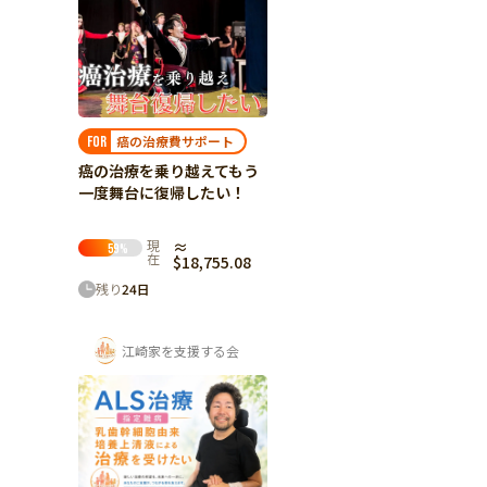
癌の治療費サポート
FOR
癌の治療を乗り越えてもう
一度舞台に復帰したい！
現
≈
59
%
在
$18,755.08
残り
24
日
江崎家を支援する会