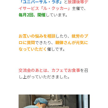
「ユニバーサル・ラボ」
と
放課後等デ
イサービス「ル・クッカー」
主催で、
毎月2回、開催
しています。
お互いの悩みを相談
したり、
就労のプ
ロに質問
できたり、
親御さんが元気に
なっていただく
催しです。
交流会のあとは、カフェでお食事
を召
し上がっていただきました。