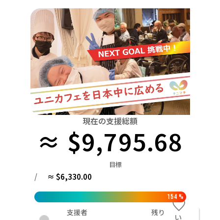
関東
中国
鳥取
茨城
栃木
群馬
埼玉
千葉
東京
神奈川
四国
徳島
中部
新潟
富山
石川
福井
山梨
長野
岐阜
九州・沖縄
福岡
近畿
三重
滋賀
京都
大阪
兵庫
奈良
和歌山
中国
鳥取
島根
岡山
広島
山口
四国
現在の支援総額
≈ $9,795.68
徳島
香川
愛媛
高知
九州・沖縄
福岡
佐賀
長崎
熊本
大分
宮崎
鹿児島
目標
/
≈ $6,330.00
154
%
支援者
残り
い