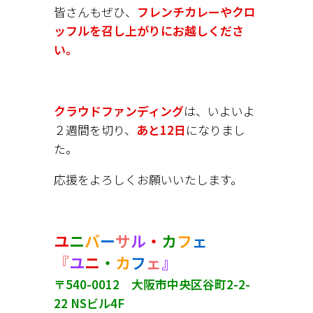
皆さんもぜひ、
フレンチカレーやクロ
ッフルを召し上がりにお越しくださ
い。
クラウドファンディング
は、いよいよ
２週間を切り、
あと12日
になりまし
た。
応援をよろしくお願いいたします。
ユ
ニ
バ
ー
サ
ル
・
カ
フ
ェ
『
ユ
ニ
・
カ
フ
ェ
』
〒540-0012 大阪市中央区谷町2-2-
22 NSビル4F