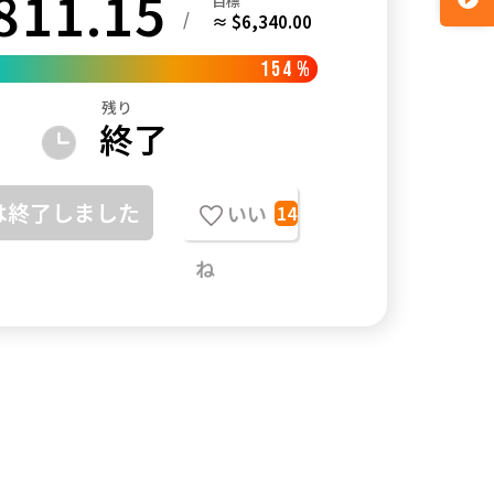
811.15
目標
/
≈ $6,340.00
154
%
残り
終了
は終了しました
いい
14
ね