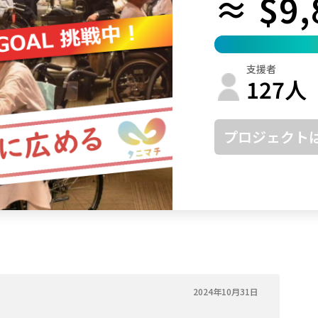
≈ $9,
鳥取
島根
岡山
広島
山口
徳島
香川
愛媛
高知
支援者
福岡
佐賀
長崎
熊本
大分
宮崎
鹿児島
沖縄
127
人
プロジェクト
2024年10月31日