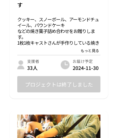
す
クッキー、スノーボール、アーモンドチュ
イール、パウンドケーキ
などの焼き菓子詰め合わせをお贈りしま
す。
1枚1枚キャストさんが手作りしている焼き
菓子を是非ご賞味ください。
※宅配便でお届けします。
お届け予定
支援者
内容量：
2024-11-30
33人
スノーボール7個✖️2点
クッキー2枚
アーモンドチュイール2枚
プロジェクトは終了しました
原材料：
・スノーボール
薄力粉、バター、粉糖、アーモンドプード
ル
・クッキー
小麦粉、バター、きび砂糖、鶏卵、こうち
ゃ(アールグレイ)
・アーモンドチュイール