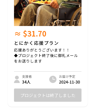
グラニュー糖、アーモンド、生クリーム
アレルギー表示：本製品の工場では小麦、
大豆、卵、アーモンド、乳製品を含む製品
を製造しております。
≈ $31.70
賞味期限：製造日より1ヶ月
保存方法：直射日光を避け冷暗所で保存
配送方法：常温
とにかく応援プラン
応援ありがとうございます！！
◆プロジェクト終了後に御礼メール
をお送りします
お届け予定
支援者
2024-11-30
34人
プロジェクトは終了しました