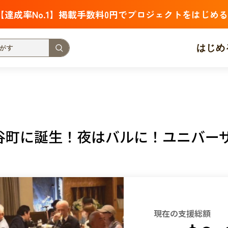
【達成率No.1】掲載手数料0円でプロジェクトをはじめる
はじめ
支援金額が多い
支援人数が多い
終了日が近い
・福祉
子ども・教育
動物
地域活性
フード・農業
谷町に誕生！夜はバルに！ユニバー
北海道
青森
岩手
宮城
秋田
山形
福島
茨城
栃木
群馬
埼玉
千葉
東京
神奈川
新潟
富山
石川
福井
山梨
長野
岐阜
静岡
愛
現在の支援総額
三重
滋賀
京都
大阪
兵庫
奈良
和歌山