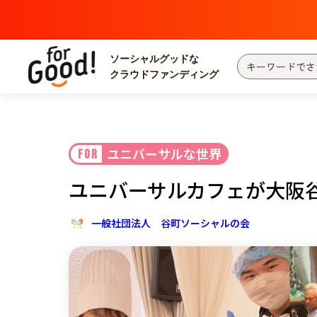
ソーシャルグッドな
クラウドファンディング
プロジェクトからさがす
注目
新着
ユニバーサルな世界
FOR
カテゴリーからさがす
国際協力
医療
ユニバーサルカフェが大阪
災害
社会貢献
北海道・東北
地域からさがす
一般社団法人 谷町ソーシャルの会
関東
中部
近畿