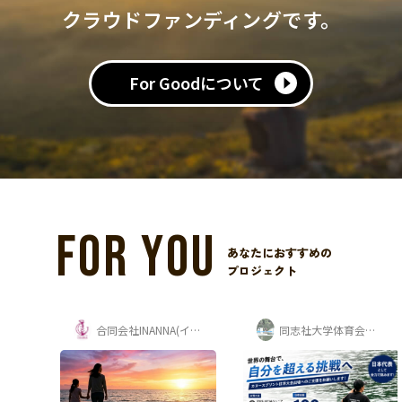
クラウドファンディングです。
For Goodについて
FOR YOU
あなたにおすすめの
プロジェクト
合同会社INANNA(イナンナ)
同志社大学体育会カヌー部 寺岡夏鈴
hamiii ｜Kavi & Kaho