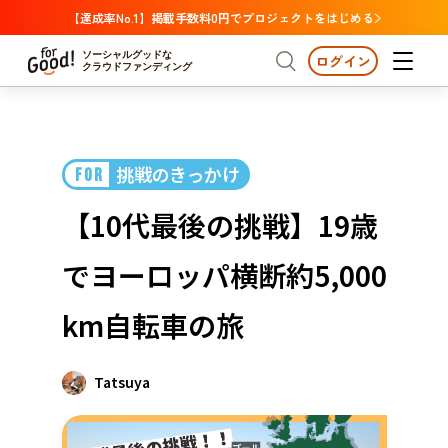
【達成率No.1】掲載手数料0円でプロジェクトをはじめる
ソーシャルグッドな
ログイン
クラウドファンディング
プロジェクトからさがす
挑戦のきっかけ
FOR
注目
新着
支援金額が多い
プロジェクトからさがす
注目
新着
支援金額
支援人数が多い
終了日が近い
【10代最後の挑戦】19歳
カテゴリーからさがす
国際協力
医療・福祉
カテゴリーからさがす
人権・マイノリティ
でヨーロッパ横断約5,000
国際協力
医療・福祉
子ども・教育
動物
地域活性
フード・農業
文化
北海道・東北
地域からさがす
北海
km自転車の旅
環境・エシカル
人権・マイノリティ
関東
茨城
災害
社会貢献
Tatsuya
中部
地域からさがす
新潟
北海道・東北
近畿
三重
北海道
青森
岩手
宮城
秋田
山形
福島