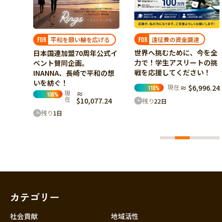
遠征費の資金調達
げる
原風景を繋ぐ未来
FOR
FOR
世界へ挑むために、今を全
公式イ
ネパール・ゴルケ村の紅茶
力で！学生アスリートの挑
と共に、Origin〈原風景〉
戦を応援してください！
和の想
をもう一世代先へ繋ぐ挑戦
現在
≈ $6,996.24
現在
≈ $4,732.42
110
%
16
%
7.24
残り
22
日
残り
22
日
カテゴリー
社会貢献
地域活性