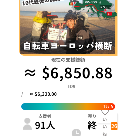
関東
中国
鳥取
茨城
栃木
群馬
埼玉
千葉
東京
神奈川
四国
徳島
中部
新潟
富山
石川
福井
山梨
長野
岐阜
九州・沖縄
福岡
近畿
三重
滋賀
京都
大阪
兵庫
奈良
和歌山
中国
現在の支援総額
鳥取
島根
岡山
広島
山口
≈ $6,850.88
四国
徳島
香川
愛媛
高知
目標
九州・沖縄
/
≈ $6,320.00
福岡
佐賀
長崎
熊本
大分
宮崎
鹿児島
108
%
支援者
残り
い
91
人
終
26
い
ね