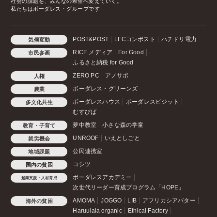
社会の課題を、みんなの希望へ変えていく。
私たちはボーダレス・グループです
POST&POST
LFCコンポスト
ハチドリ電力
気候変動
RICE メディア
For Good
市民参画
ふるさと納税 for Good
ZERO PC
アノサポ
人権
ボーダレス・グリーンズ
農業
ボーダレスハウス
ボーダレスビジット
多文化共生
むすびば
夢中教室
小さな森の学童
教育・子育て
UNROOF
いえとしごと
就労機会
公民連携室
地域課題
コシツ
国内の貧困
ボーダレスアカデミー
起業支援・人材育成
次世代リーダー育成プログラム「HOPE」
AMOMA
JOGGO
LIB
アフリカシアバター
海外の貧困
Haruulala organic
Ethical Factory