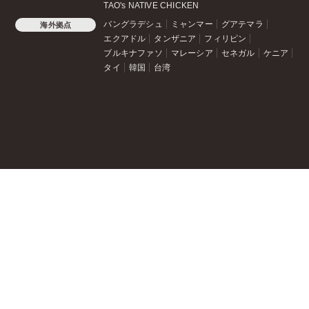
TAO's NATIVE CHICKEN
バングラデシュ
ミャンマー
グアテマラ
海外拠点
エクアドル
タンザニア
フィリピン
ブルキナファソ
マレーシア
セネガル
ケニア
タイ
韓国
台湾