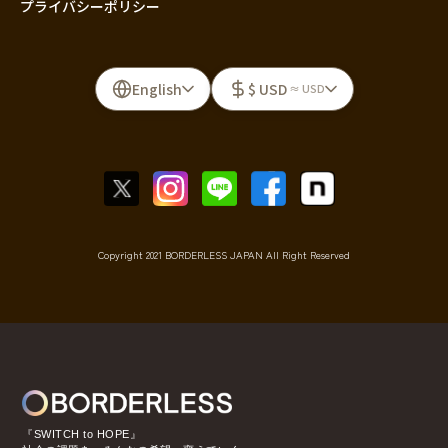
プライバシーポリシー
English
$ USD
≈ USD
Copyright 2021 BORDERLESS JAPAN All Right Reserved
『SWITCH to HOPE』